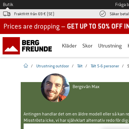
Till
Butik
Fråga 
Fraktfritt från 69 € (SE)
Säker beta
Up to 50% off now in our summer sale
Kläder
Skor
Utrustning
Hemsida
/
Utrustning outdoor
/
Tält
/
Tält 5-6 personer
/
S
Bergsvän Max
Antingen handlar det om en äldre modell eller så kan re
Misströsta icke, vi har självklart alternativ redo för dig: