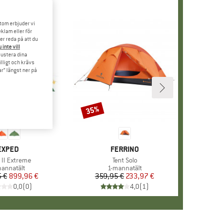
tom erbjuder vi
klam eller för
er reda på att du
 inte vill
 justera dina
illigt och krävs
r” längst ner på
35%
Rabatt
VARUMÄRKE
EXPED
VARUMÄRKE
FERRINO
ukter
 II Extreme
Produkter
Tent Solo
oduktgrupp
annatält
Produktgrupp
1-mannatält
 €
Pris
Reducerat pris
899,96 €
359,95 €
Pris
Reducerat pris
233,97 €
0,0
(
0
)
4,0
(
1
)