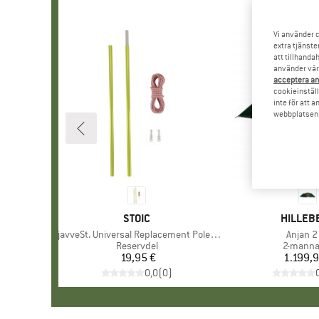
Vi använder c
extra tjänste
att tillhanda
använder vår 
acceptera an
cookieinställ
inte för att 
webbplatsen e
VARUMÄRKE
STOIC
VARUMÄ
HILLEB
Produkter
NjavveSt. Universal Replacement Pole Segments 8.5
Produk
Anjan 2
Produktgrupp
Reservdel
Produkt
2-manna
19,95 €
Pris
1.199,9
Pr
0,0
(
0
)