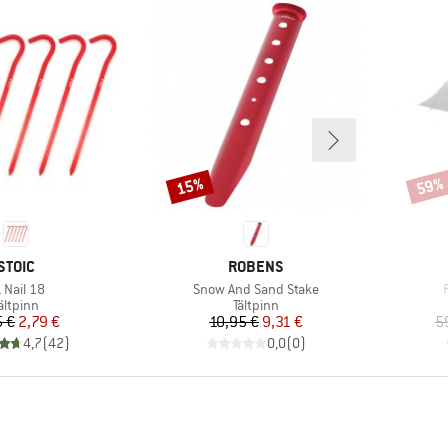
15%
59%
Rabatt
Rabat
VARUMÄRKE
VARUMÄRKE
STOIC
ROBENS
odukter
Produkter
 Nail 18
Snow And Sand Stake
roduktgrupp
Produktgrupp
ältpinn
Tältpinn
Pris
Reducerat pris
Pris
Reducerat pris
5 €
2,79 €
10,95 €
9,31 €
5
4,7
(
42
)
0,0
(
0
)