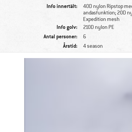
Info innertält:
40D nylon Ripstop me
andasfunktion; 20D n
Expedition mesh
Info golv:
210D nylon PE
Antal personer:
6
Årstid:
4 season