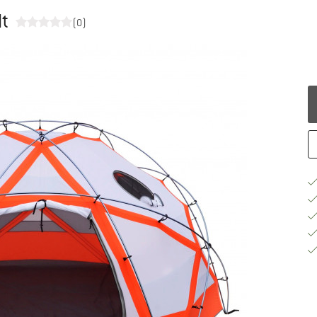
lt
(0)