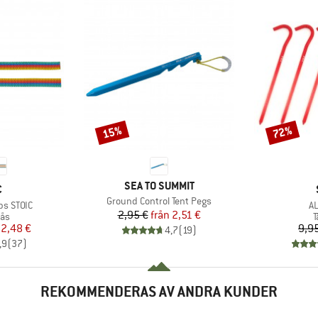
15%
72%
Rabatt
Rabatt
VARUMÄRKE
SEA TO SUMMIT
MÄRKE
C
Produkter
Ground Control Tent Pegs
Pr
ps STOIC
AL
Pris
Reducerat pris
2,95 €
från
2,51 €
tgrupp
P
lås
T
is
ducerat pris
2,48 €
9,9
4,7
(
19
)
,9
(
37
)
REKOMMENDERAS AV ANDRA KUNDER