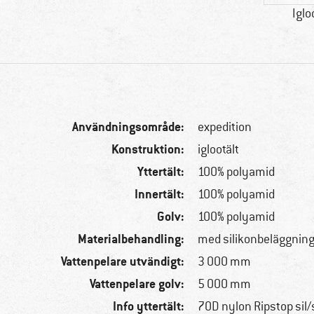
Iglo
Användningsområde:
expedition
Konstruktion:
iglootält
Yttertält:
100% polyamid
Innertält:
100% polyamid
Golv:
100% polyamid
Materialbehandling:
med silikonbeläggnin
Vattenpelare utvändigt:
3 000 mm
Vattenpelare golv:
5 000 mm
Info yttertält:
70D nylon Ripstop sil/s