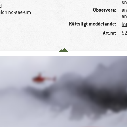
sn
d
Observera:
an
ylon no-see-um
an
Rättsligt meddelande:
In
Art.nr:
52