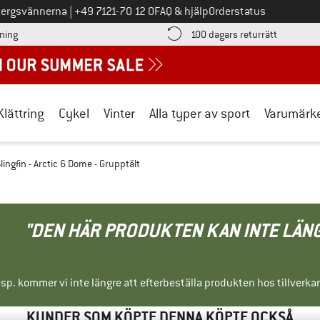
Ring oss på
bergsvännerna
|
+49 7121-70 12 0
FAQ & hjälp
Orderstatus
Hitta betalningsinformationen här! Öppnas i en inforuta
Gå till re
lning
100 dagars returrätt
Klättring
Cykel
Vinter
Alla typer av sport
Varumärk
lingfin - Arctic 6 Dome - Grupptält
"DEN HÄR PRODUKTEN KAN INTE LÄN
sp. kommer vi inte längre att efterbeställa produkten hos tillverka
KUNDER SOM KÖPTE DENNA KÖPTE OCKSÅ