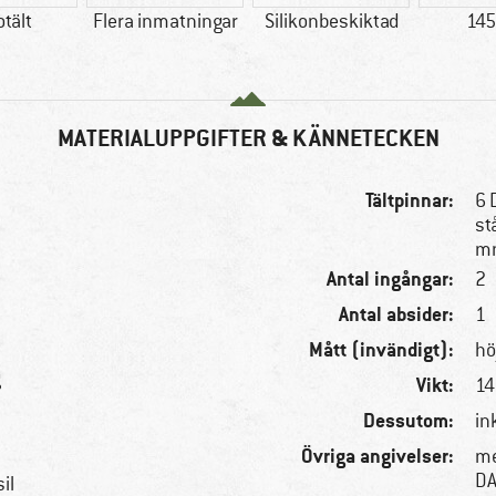
otält
Flera inmatningar
Silikonbeskiktad
145
MATERIALUPPGIFTER & KÄNNETECKEN
Tältpinnar:
6 
st
mm
Antal ingångar:
2
Antal absider:
1
Mått (invändigt):
hö
g
Vikt:
14
Dessutom:
in
Övriga angivelser:
me
DA
il