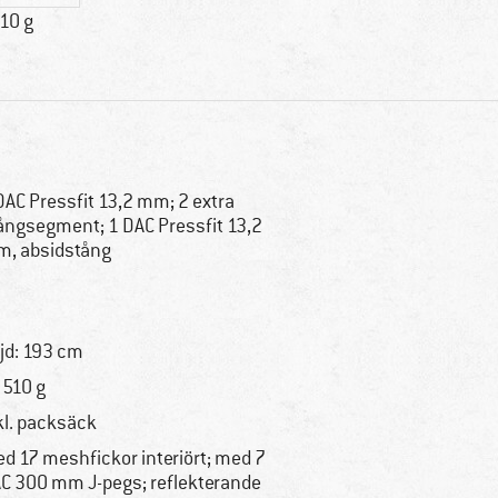
10 g
DAC Pressfit 13,2 mm; 2 extra
ångsegment; 1 DAC Pressfit 13,2
, absidstång
jd: 193 cm
 510 g
kl. packsäck
d 17 meshfickor interiört; med 7
C 300 mm J-pegs; reflekterande