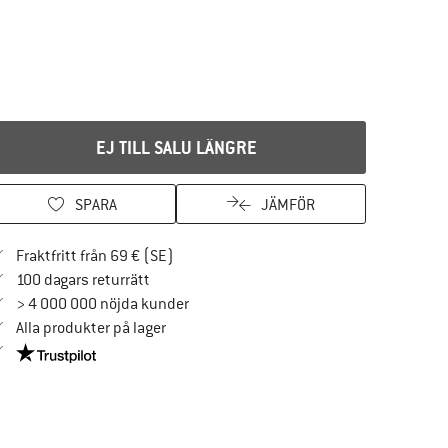
EJ TILL SALU LÄNGRE
SPARA
JÄMFÖR
Hitta fraktinformation här! Öppnas i en i
Fraktfritt från 69 € (SE)
Gå till returpolicyn här Öppnas i en inforuta
100 dagars returrätt
> 4 000 000 nöjda kunder
Alla produkter på lager
Trust Pilot-garanti - hitta all information här!