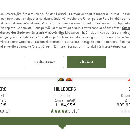
ookies och jämförbar teknologi för att säkerställa att vår webbplats fungerar korrekt. Dessu
r och funktioner, analyserar hur du använder vår webbplats för att personifiera innehåll och re
hålla sociala mediefunktioner. På så sätt får även våra social media-, reklam- och analyspartn
webbplats. Genom att klicka på ”välj alla” samtycker du till att vi handlar på det sättet.
Om du
dra cookies än de som är tekniskt nödvändiga klickar du här
. Om du vill kan du när som helst
ningar genom att klicka på ”inställningar” och välja enskilda kategorier. Ditt samtycke är friv
använda denna webbplats. Du kan när som helst återta ditt samtycke under ”Cookieinställninga
ller ge ditt samtycke första gången. Närmare information hittar du i vår
integritetspolicy
.
INSTÄLLNINGAR
VÄLJ ALLA
10%
Rabatt
RKE
ERG
VARUMÄRKE
HILLEBERG
ter
 GT
Produkter
Soulo
Prod
Orion
grupp
tält
Produktgrupp
1-mannatält
Pr
2-m
5 €
is
1.184,95 €
Pris
999,95
0,0
(
0
)
5,0
(
3
)