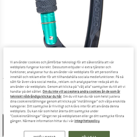
Vi använder cookies och jämförbar teknologi för att säkerställa att vår
webbplats fungerar korrekt. Dessutom erbjuder vi extra tjänster och
funktioner, analyserar hur du använder vår webbplats för att personifiera
innehåll och reklam eller för att tillhandahålla sociala mediefunktioner. På så
Ursprungligt pris :
Pris:
13,95
€
sätt får även våra social media-, reklam- och analyspartner reda på att du
12,56
€
inkl. moms
använder vår webbplats. Genom att klicka på ”välj alla” samtycker du till att vi
~
KR
137,48
handlar på det sättet.
Om du inte vill acceptera andra cookies än de som är
tekniskt nödvändiga klickar du här
. Om du vill kan du när som helst justera
Information om fraktkostnader. Öppnas i en inforuta
plus fraktkostnader
dina cookieinställningar genom att klicka på ”inställningar” och välja enskilda
kategorier. Ditt samtycke är frivilligt och krävs inte för att använda denna
Färg:
Anthracite / Aquamarine
webbplats. Du kan när som helst återta ditt samtycke under
”Cookieinställningar” längst ner på webbplatsen eller ge ditt samtycke första
gången. Närmare information hittar du i vår
integritetspolicy
.
10%
10%
10%