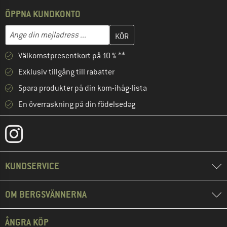
ÖPPNA KUNDKONTO
Skriv in din e-postadress här och skapa ditt kundkonto i nästa st
Mejladress
Välkomstpresentkort på 10 % **
Exklusiv tillgång till rabatter
Spara produkter på din kom-ihåg-lista
En överraskning på din födelsedag
KUNDSERVICE
OM BERGSVÄNNERNA
ÅNGRA KÖP