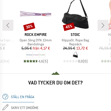
30%
45%
25
Rabatt
Rabatt
Raba
UMÄRKE
VARUMÄRKE
VARUMÄRKE
V
ROCK EMPIRE
STOIC
M
Produkter
Produkter
P
s-Schlinge
Open Sling DYN 13mm
KlippaSt. Rope Bag
Z
grupp
Produktgrupp
Produktgrupp
P
inga
Bandslinga
Repsäck
E
is
Pris
Reducerat pris
Pris
Reducerat pris
65 €
5,95 €
från
4,17 €
24,95 €
13,72 €
76,95 
,6
(
64
)
4,6
(
5
)
0,0
(
0
)
VAD TYCKER DU OM DET?
STÄLL EN FRÅGA
SKRIV ETT OMDÖME