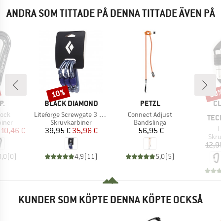
ANDRA SOM TITTADE PÅ DENNA TITTADE ÄVEN PÅ
10%
30
Rabatt
Raba
MÄRKE
VARUMÄRKE
VARUMÄRKE
V
P.
BLACK DIAMOND
PETZL
CL
r
Produkter
Produkter
Lock
Liteforge Screwgate 3 Pack
Connect Adjust
TEC
rupp
Produktgrupp
Produktgrupp
biner
Skruvkarbiner
Bandslinga
P
L
is
ducerat pris
Pris
Reducerat pris
Pris
10,46 €
39,95 €
35,96 €
56,95 €
Pro
Skru
12,9
0,0
(
0
)
4,9
(
11
)
5,0
(
5
)
KUNDER SOM KÖPTE DENNA KÖPTE OCKSÅ