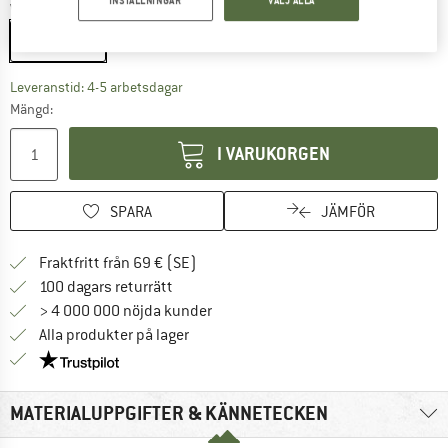
INSTÄLLNINGAR
VÄLJ ALLA
Variant:
Screw Gate
Screw Gate
Länken öppnas i en inforuta och innehåller 
Leveranstid: 4-5 arbetsdagar
Mängd:
I VARUKORGEN
SPARA
JÄMFÖR
Hitta fraktinformation här! Öppnas i e
Fraktfritt från 69 € (SE)
Gå till returpolicyn här Öppnas i en infor
100 dagars returrätt
> 4 000 000 nöjda kunder
Alla produkter på lager
Trust Pilot-garanti - hitta all information här!
MATERIALUPPGIFTER & KÄNNETECKEN