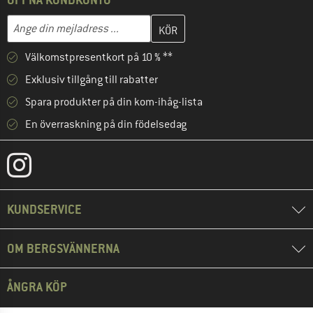
Skriv in din e-postadress här och skapa ditt kundkonto i nästa st
Mejladress
Välkomstpresentkort på 10 % **
Exklusiv tillgång till rabatter
Spara produkter på din kom-ihåg-lista
En överraskning på din födelsedag
KUNDSERVICE
OM BERGSVÄNNERNA
ÅNGRA KÖP