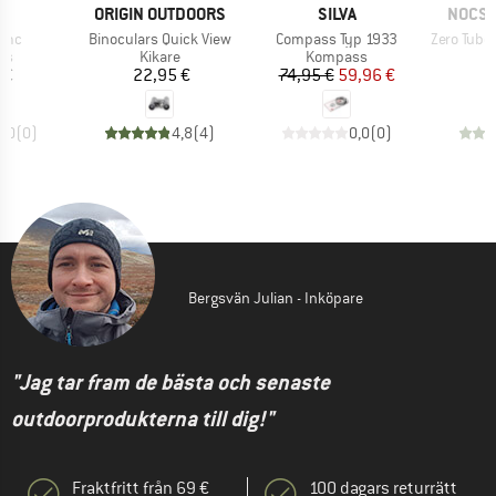
UMÄRKE
VARUMÄRKE
VARUMÄRKE
VARUM
A
ORIGIN OUTDOORS
SILVA
NOCS 
er
Produkter
Produkter
Produkter
 Omc
Binoculars Quick View
Compass Typ 1933
Zero Tube 
tgrupp
Produktgrupp
Produktgrupp
ss
Kikare
Kompass
is
Pris
Pris
Reducerat pris
 €
22,95 €
74,95 €
59,96 €
1
0,0
(
0
)
4,8
(
4
)
0,0
(
0
)
Bergsvän Julian - Inköpare
"Jag tar fram de bästa och senaste
outdoorprodukterna till dig!"
Fraktfritt från 69 €
100 dagars returrätt