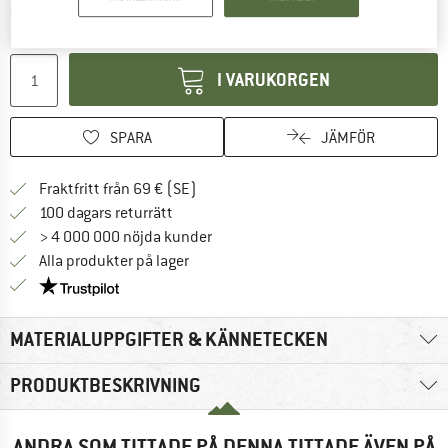
Länken öppnas i en inforuta och innehåller 
Leveranstid: 4-5 arbetsdagar
Mängd:
I VARUKORGEN
SPARA
JÄMFÖR
Hitta fraktinformation här! Öppnas i e
Fraktfritt från 69 € (SE)
Gå till returpolicyn här Öppnas i en infor
100 dagars returrätt
> 4 000 000 nöjda kunder
Alla produkter på lager
Trust Pilot-garanti - hitta all information här!
MATERIALUPPGIFTER & KÄNNETECKEN
PRODUKTBESKRIVNING
ANDRA SOM TITTADE PÅ DENNA TITTADE ÄVEN PÅ