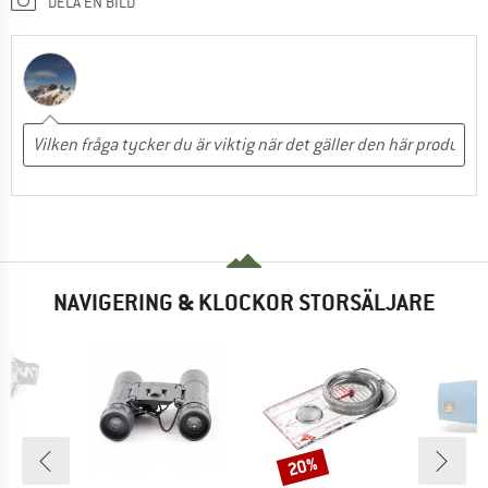
DELA EN BILD
NAVIGERING & KLOCKOR STORSÄLJARE
20%
Rabatt