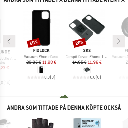
60%
20%
Rabatt
Rabatt
VARUMÄRKE
VARUMÄRKE
V
FIDLOCK
SKS
F
KE
UNDE
Produkter
Produkter
Produkte
Vacuum Phone Case
Compit Cover iPhone 12 Pro Max
Vacuum A
tle 750ml
Pris
Reducerat pris
Pris
Reducerat pris
29,95 €
11,98 €
14,95 €
11,96 €
2
grupp
ska
is
ducerat pris
,23 €
0,0
(
0
)
0,0
(
0
)
,0
(
14
)
ANDRA SOM TITTADE PÅ DENNA KÖPTE OCKSÅ