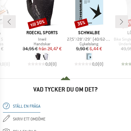
till 30%
35%
25
Rabatt
Rabatt
Raba
UMÄRKE
VARUMÄRKE
VARUMÄRKE
V
A
ROECKL SPORTS
SCHWALBE
L
ter
Produkter
Produkter
Produkter
 S
Inwil
27,5''/28''/29'' (40/62-584/635) SCV19
Bike Singlet
tgrupp
Produktgrupp
Produktgrupp
Produk
ss
Handskar
Cykelslang
Underk
is
Pris
Reducerat pris
Pris
Reducerat pris
 €
34,95 €
från
24,47 €
9,90 €
6,44 €
49,9
0,0
(
0
)
0,0
(
0
)
0,0
(
0
)
VAD TYCKER DU OM DET?
STÄLL EN FRÅGA
SKRIV ETT OMDÖME