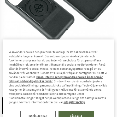
Vi använder cookies och jämförbar teknologi för att säkerställa att vår
webbplats fungerar korrekt. Dessutom erbjuder vi extra tjänster och
funktioner, analyserar hur du använder vår webbplats för att personifiera
innehåll och reklam eller för att tillhandahålla sociala mediefunktioner. På så
Ursprungligt pris :
Pris:
14,95
€
sätt får även våra social media-, reklam- och analyspartner reda på att du
11,96
€
inkl. moms
använder vår webbplats. Genom att klicka på ”välj alla” samtycker du till att vi
handlar på det sättet.
Om du inte vill acceptera andra cookies än de som är
~
KR
130,91
tekniskt nödvändiga klickar du här
. Om du vill kan du när som helst justera
Information om fraktkostnader. Öppnas i en inforuta
plus fraktkostnader
dina cookieinställningar genom att klicka på ”inställningar” och välja enskilda
kategorier. Ditt samtycke är frivilligt och krävs inte för att använda denna
webbplats. Du kan när som helst återta ditt samtycke under
Färg:
Black
”Cookieinställningar” längst ner på webbplatsen eller ge ditt samtycke första
gången. Närmare information hittar du i vår
integritetspolicy
.
Black
20%
INSTÄLLNINGAR
VÄLJ ALLA