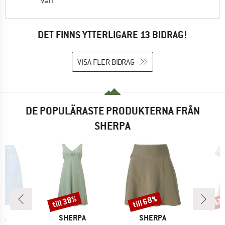
vän
DET FINNS YTTERLIGARE 13 BIDRAG!
VISA FLER BIDRAG
DE POPULÄRASTE PRODUKTERNA FRÅN
SHERPA
till 38%
till 68%
47
Rabatt
Rabatt
Raba
MÄRKE
VARUMÄRKE
VARUMÄRKE
V
PA
SHERPA
SHERPA
S