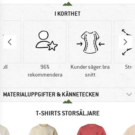
I KORTHET
ull
96%
Kunder säger: bra
Stre
rekommendera
snitt
MATERIALUPPGIFTER & KÄNNETECKEN
T-SHIRTS STORSÄLJARE