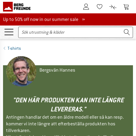
Till kundkontot
Till 
Till minneslistan.
Till produk
Up to 50% off now in our summer sale
Up to 50% off now in our summer sale »
T-shirts
Bergsvän Hannes
"DEN HÄR PRODUKTEN KAN INTE LÄNGRE
LEVERERAS."
Antingen handlar det om en äldre modell eller så kan resp.
kommer vi inte längre att efterbeställa produkten hos
tillverkaren.