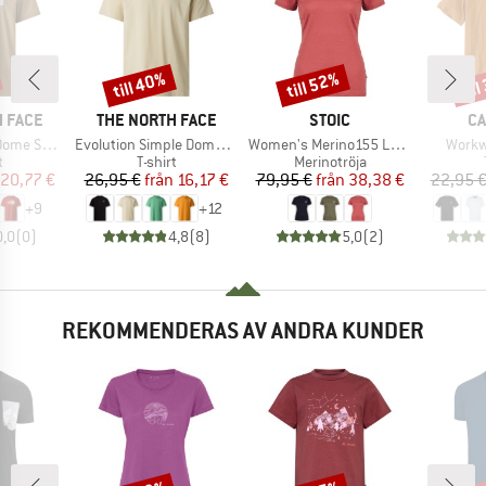
till 40%
till 52%
til
Rabatt
Rabatt
Raba
E
VARUMÄRKE
VARUMÄRKE
VA
 FACE
THE NORTH FACE
STOIC
CA
Produkter
Produkter
Produ
ort Sleeve
Evolution Simple Dome Short Sleeve
Women's Merino155 LaholmSt. T-Shirt Daisy Flower
Workw
ktgrupp
Produktgrupp
Produktgrupp
t
T-shirt
Merinotröja
is
ducerat pris
Pris
Reducerat pris
Pris
Reducerat pris
20,77 €
26,95 €
från
16,17 €
79,95 €
från
38,38 €
22,95 
+
9
+
12
0,0
(
0
)
4,8
(
8
)
5,0
(
2
)
REKOMMENDERAS AV ANDRA KUNDER