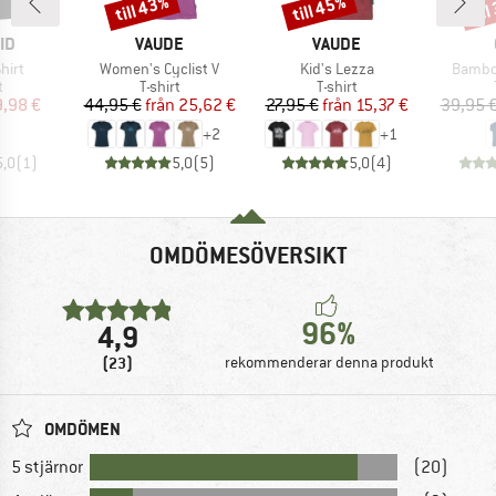
till 43%
till 45%
til
Rabatt
Rabatt
Raba
ÄRKE
VARUMÄRKE
VARUMÄRKE
ID
VAUDE
VAUDE
r
Produkter
Produkter
Produk
hirt
Women's Cyclist V
Kid's Lezza
Bambo
ktgrupp
Produktgrupp
Produktgrupp
t
T-shirt
T-shirt
is
ducerat pris
Pris
Reducerat pris
Pris
Reducerat pris
9,98 €
44,95 €
från
25,62 €
27,95 €
från
15,37 €
39,95 
+
2
+
1
5,0
(
1
)
5,0
(
5
)
5,0
(
4
)
OMDÖMESÖVERSIKT
96%
4,9
(23)
rekommenderar denna produkt
OMDÖMEN
5 stjärnor
(20)