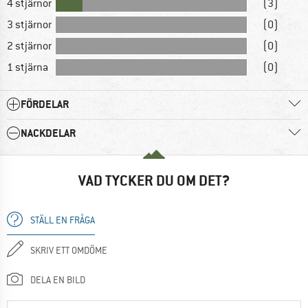
4 stjärnor
(3)
3 stjärnor
(0)
2 stjärnor
(0)
1 stjärna
(0)
FÖRDELAR
NACKDELAR
VAD TYCKER DU OM DET?
STÄLL EN FRÅGA
SKRIV ETT OMDÖME
DELA EN BILD