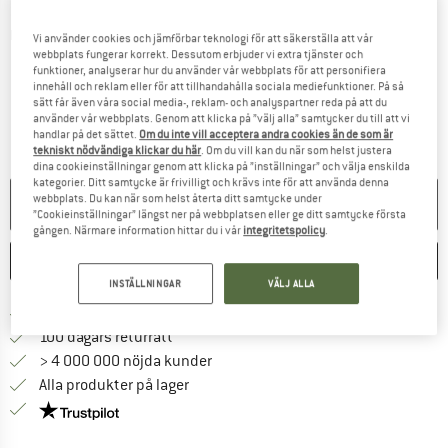
Detaljbilder
Vi använder cookies och jämförbar teknologi för att säkerställa att vår
webbplats fungerar korrekt. Dessutom erbjuder vi extra tjänster och
funktioner, analyserar hur du använder vår webbplats för att personifiera
innehåll och reklam eller för att tillhandahålla sociala mediefunktioner. På så
sätt får även våra social media-, reklam- och analyspartner reda på att du
använder vår webbplats. Genom att klicka på ”välj alla” samtycker du till att vi
handlar på det sättet.
Om du inte vill acceptera andra cookies än de som är
tekniskt nödvändiga klickar du här
. Om du vill kan du när som helst justera
dina cookieinställningar genom att klicka på ”inställningar” och välja enskilda
kategorier. Ditt samtycke är frivilligt och krävs inte för att använda denna
webbplats. Du kan när som helst återta ditt samtycke under
EJ TILL SALU LÄNGRE
”Cookieinställningar” längst ner på webbplatsen eller ge ditt samtycke första
gången. Närmare information hittar du i vår
integritetspolicy
.
SPARA
JÄMFÖR
INSTÄLLNINGAR
VÄLJ ALLA
Hitta fraktinformation här! Öppnas i e
Fraktfritt från 69 € (SE)
Gå till returpolicyn här Öppnas i en infor
100 dagars returrätt
> 4 000 000 nöjda kunder
Alla produkter på lager
Trust Pilot-garanti - hitta all information här!