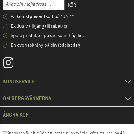
Skriv in din e-postadress här och skapa ditt kundkonto i nästa st
Mejladress
Välkomstpresentkort på 10 % **
Exklusiv tillgång till rabatter
Spara produkter på din kom-ihåg-lista
En överraskning på din födelsedag
KUNDSERVICE
OM BERGSVÄNNERNA
ÅNGRA KÖP
**Kupongen är giltig från ett lägsta inköpsvärde (efter returer) på 40