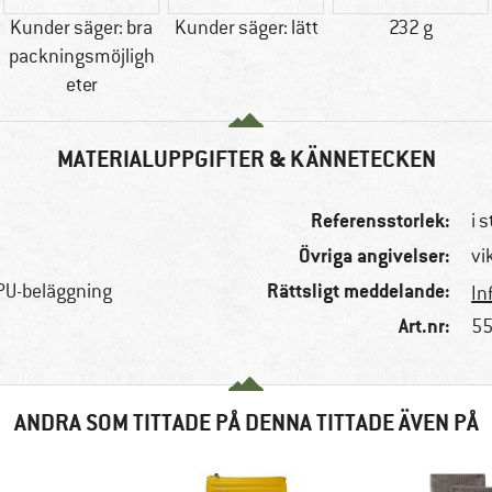
Kunder säger: bra
Kunder säger: lätt
232 g
packningsmöjligh
eter
MATERIALUPPGIFTER & KÄNNETECKEN
Referensstorlek:
i s
Övriga angivelser:
vi
Rättsligt meddelande:
PU-beläggning
In
Art.nr:
55
ANDRA SOM TITTADE PÅ DENNA TITTADE ÄVEN PÅ