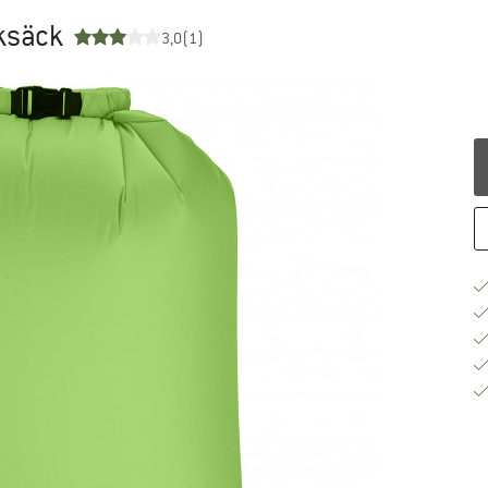
cksäck
3,0
(1)