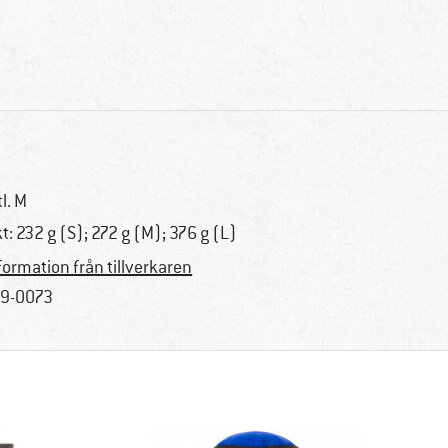
tl. M
kt: 232 g (S); 272 g (M); 376 g (L)
formation från tillverkaren
9-0073