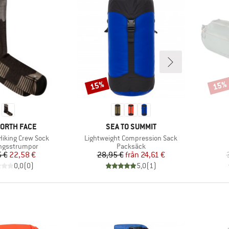
15%
15%
Rabatt
Rabat
MÄRKE
VARUMÄRKE
NORTH FACE
SEA TO SUMMIT
Produkter
Hiking Crew Sock
Lightweight Compression Sack
tgrupp
Produktgrupp
ngsstrumpor
Packsäck
Pris
Reducerat pris
Pris
Reducerat pris
 €
22,58 €
28,95 €
från
24,61 €
0,0
(
0
)
5,0
(
1
)