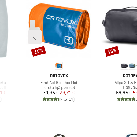
15%
15%
Rabatt
Rabatt
E
VARUMÄRKE
VARUM
ORTOVOX
COTOPA
Produkter
Produkter
rts
First Aid Roll Doc Mid
Allpa X 1.5 
Produktgrupp
Produk
ull
Första hjälpen-set
Höftvä
at pris
Pris
Reducerat pris
Pr
Re
1 €
34,95 €
29,71 €
69,95 €
5
)
4,5
(
14
)