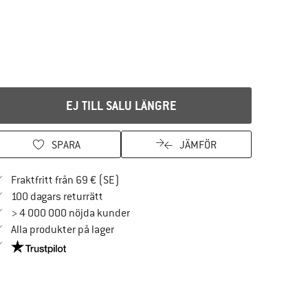
EJ TILL SALU LÄNGRE
SPARA
JÄMFÖR
Hitta fraktinformation här! Öppnas i en i
Fraktfritt från 69 € (SE)
Gå till returpolicyn här Öppnas i en inforuta
100 dagars returrätt
> 4 000 000 nöjda kunder
Alla produkter på lager
Trust Pilot-garanti - hitta all information här!