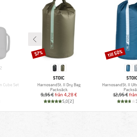
till 50%
57%
Rabatt
Rabatt
2
VARUMÄRKE
VARU
STOIC
STOI
Produkter
Produkter
n Cube Set
HarnosandSt. II Dry Bag
HarnosandSt. II Ult
p
Produktgrupp
Produk
Packsäck
Packsä
Pris
Reducerat pris
Pr
Re
9,95 €
från
4,28 €
12,95 €
frå
)
5,0
(
2
)