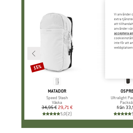
Vi använder c
extra tjänste
att tillhanda
använder vår 
acceptera an
cookieinställ
inte för att 
webbplatsen e
15%
Rabatt
VARUMÄRKE
MATADOR
VARU
OSPR
Produkter
Speed Stash
Produkter
Ultralight Pa
Produktgrupp
Väska
Produk
Packsä
34,95 €
Pris
Reducerat pris
29,71 €
från
33,
Pr
5,0
(
2
)