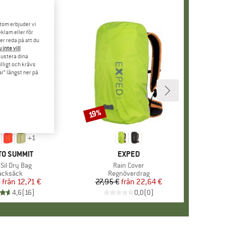
tom erbjuder vi
klam eller för
er reda på att du
 inte vill
 justera dina
illigt och krävs
r” längst ner på
19%
Rabatt
+
1
UMÄRKE
TO SUMMIT
VARUMÄRKE
EXPED
ukter
-Sil Dry Bag
Produkter
Rain Cover
roduktgrupp
acksäck
Produktgrupp
Regnöverdrag
€
från
Pris
Reducerat pris
12,71 €
27,95 €
från
Pris
Reducerat pris
22,64 €
4,6
(
16
)
0,0
(
0
)