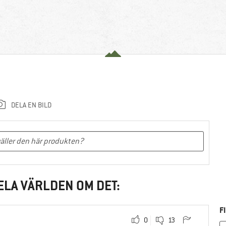
DELA EN BILD
ELA VÄRLDEN OM DET:
F
0
13