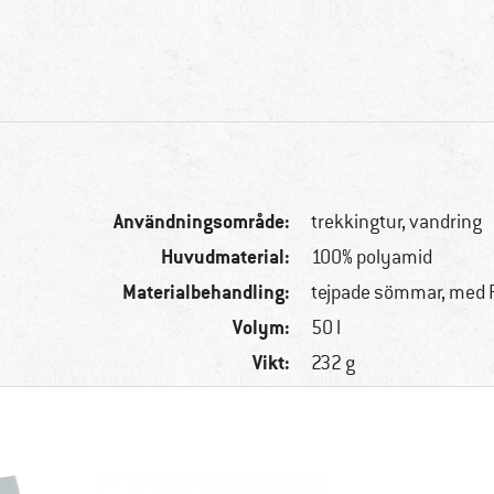
Användningsområde:
trekkingtur, vandring
Huvudmaterial:
100% polyamid
Materialbehandling:
tejpade sömmar, med 
Volym:
50 l
Vikt:
232 g