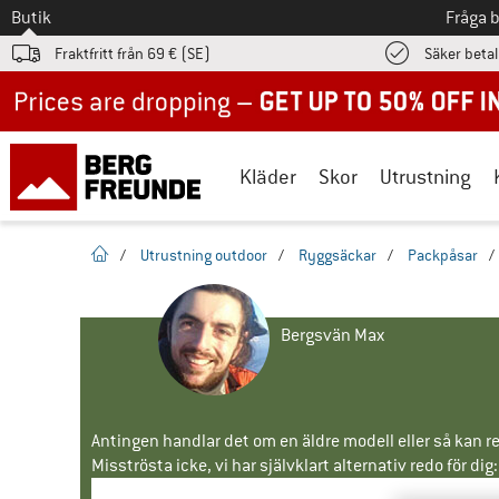
Till
Butik
Fråga 
Fraktfritt från 69 € (SE)
Säker beta
Up to 50% off now in our summer sale
Kläder
Skor
Utrustning
Hemsida
/
Utrustning outdoor
/
Ryggsäckar
/
Packpåsar
/
Bergsvän Max
Antingen handlar det om en äldre modell eller så kan re
Misströsta icke, vi har självklart alternativ redo för dig: