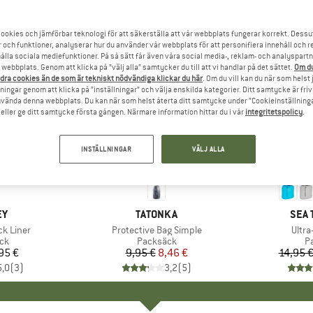
ookies och jämförbar teknologi för att säkerställa att vår webbplats fungerar korrekt. Dessu
r och funktioner, analyserar hur du använder vår webbplats för att personifiera innehåll och re
hålla sociala mediefunktioner. På så sätt får även våra social media-, reklam- och analyspartn
webbplats. Genom att klicka på ”välj alla” samtycker du till att vi handlar på det sättet.
Om du
dra cookies än de som är tekniskt nödvändiga klickar du här
. Om du vill kan du när som helst
ningar genom att klicka på ”inställningar” och välja enskilda kategorier. Ditt samtycke är friv
använda denna webbplats. Du kan när som helst återta ditt samtycke under ”Cookieinställninga
ller ge ditt samtycke första gången. Närmare information hittar du i vår
integritetspolicy
.
INSTÄLLNINGAR
VÄLJ ALLA
15%
15%
Rabatt
Rabatt
MÄRKE
EY
VARUMÄRKE
TATONKA
VAR
SEA 
ck Liner
Produkter
Protective Bag Simple
Prod
Ultra
tgrupp
ck
Produktgrupp
Packsäck
P
P
95 €
is
9,95 €
Pris
Reducerat pris
8,46 €
14,95 
5,0
(
3
)
3,2
(
5
)