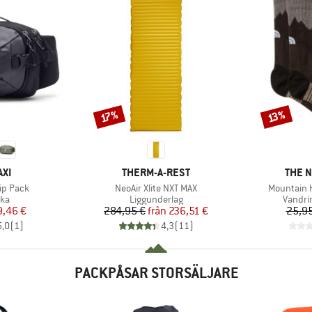
Rabatt
Rabatt
17%
13%
ÄRKE
VARUMÄRKE
VARU
XI
THERM-A-REST
THE 
Produkter
Produkter
Hip Pack
NeoAir Xlite NXT MAX
Mountain 
tgrupp
Produktgrupp
Produk
ska
Liggunderlag
Vandri
is
ducerat pris
Pris
Reducerat pris
9,46 €
284,95 €
från
236,51 €
25,95
5,0
(
1
)
4,3
(
11
)
PACKPÅSAR STORSÄLJARE