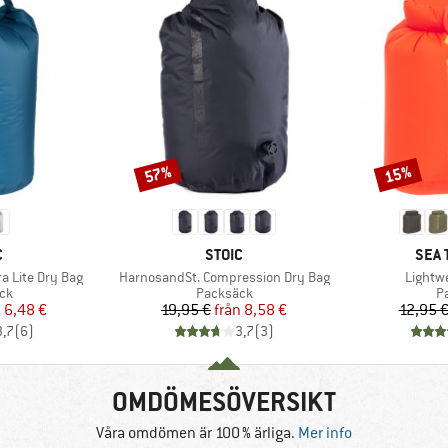
57%
15%
Rabatt
Rabatt
MÄRKE
VARUMÄRKE
VAR
C
STOIC
SEA 
Produkter
Produk
ra Lite Dry Bag
HarnosandSt. Compression Dry Bag
Lightw
tgrupp
Produktgrupp
P
ck
Packsäck
P
is
ducerat pris
Pris
Reducerat pris
n
6,48 €
19,95 €
från
8,58 €
12,95 
3,7
(
6
)
3,7
(
3
)
OMDÖMESÖVERSIKT
Våra omdömen är 100 % ärliga.
Mer info