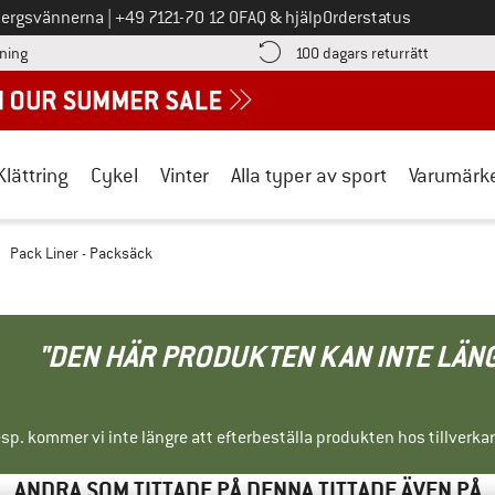
Ring oss på
bergsvännerna
|
+49 7121-70 12 0
FAQ & hjälp
Orderstatus
Hitta betalningsinformationen här! Öppnas i en inforuta
Gå till re
lning
100 dagars returrätt
Klättring
Cykel
Vinter
Alla typer av sport
Varumärk
Pack Liner - Packsäck
"DEN HÄR PRODUKTEN KAN INTE LÄN
sp. kommer vi inte längre att efterbeställa produkten hos tillverka
ANDRA SOM TITTADE PÅ DENNA TITTADE ÄVEN PÅ