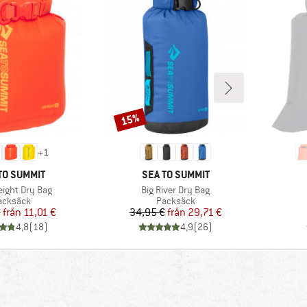
15%
Rabatt
+
1
UMÄRKE
VARUMÄRKE
TO SUMMIT
SEA TO SUMMIT
ter
Produkter
eight Dry Bag
Big River Dry Bag
roduktgrupp
Produktgrupp
acksäck
Packsäck
Pris
Reducerat pris
Pris
Reducerat pris
€
från
11,01 €
34,95 €
från
29,71 €
4,8
(
18
)
4,9
(
26
)