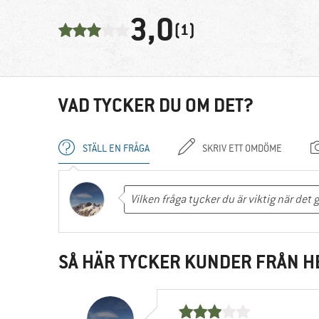
3,0
(1)
VAD TYCKER DU OM DET?
STÄLL EN FRÅGA
SKRIV ETT OMDÖME
SÅ HÄR TYCKER KUNDER FRÅN H