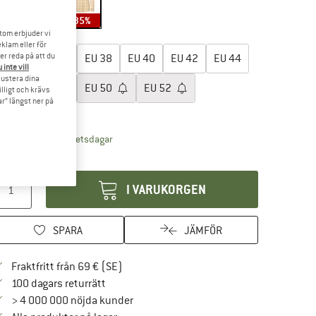
25%
30%
35%
tom erbjuder vi
lj en storlek:
klam eller för
er reda på att du
EU
34
EU
36
EU
38
EU
40
EU
42
EU
44
 inte vill
 justera dina
EU
46
EU
48
EU
50
EU
52
illigt och krävs
r” längst ner på
torleksguide
Länken öppnas i en inforuta och innehåller leve
veranstid: 4-5 arbetsdagar
ängd:
I VARUKORGEN
SPARA
JÄMFÖR
Hitta fraktinformation här! Öppnas i en i
Fraktfritt från 69 € (SE)
Gå till returpolicyn här Öppnas i en inforuta
100 dagars returrätt
> 4 000 000 nöjda kunder