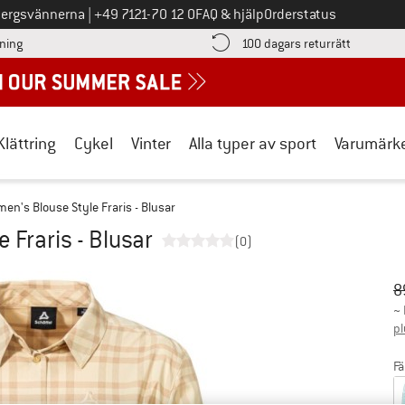
Ring oss på
bergsvännerna
|
+49 7121-70 12 0
FAQ & hjälp
Orderstatus
Hitta betalningsinformationen här! Öppnas i en inforuta
Gå till re
lning
100 dagars returrätt
Klättring
Cykel
Vinter
Alla typer av sport
Varumärk
en's Blouse Style Fraris - Blusar
 Fraris - Blusar
(0)
Ur
Pr
8
~
pl
Fä