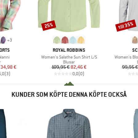
till 35%
25%
Rabatt
Rabatt
+
3
KE
VARUMÄRKE
VA
ORTS
ROYAL ROBBINS
SC
Produkter
Produkter
Nanni
Women's Salathe Sun Shirt L/S
Women's Blo
ktgrupp
Produktgrupp
r
Blusar
is
ducerat pris
Pris
Reducerat pris
34,98 €
109,95 €
82,46 €
99,95 €
5,0
(
3
)
0,0
(
0
)
KUNDER SOM KÖPTE DENNA KÖPTE OCKSÅ