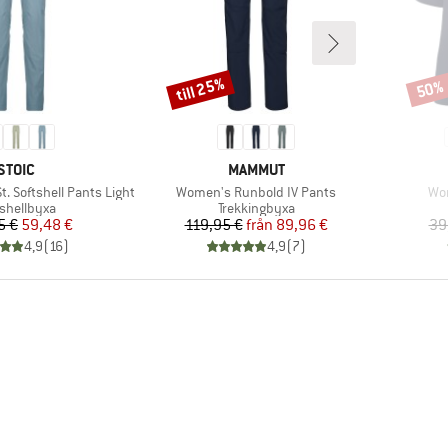
till 25%
50%
Rabatt
Rabat
VARUMÄRKE
VARUMÄRKE
STOIC
MAMMUT
Produkter
Pro
. Softshell Pants Light
Women's Runbold IV Pants
Wo
duktgrupp
Produktgrupp
tshellbyxa
Trekkingbyxa
Pris
Reducerat pris
Pris
Reducerat pris
5 €
59,48 €
119,95 €
från
89,96 €
39
4,9
(
16
)
4,9
(
7
)