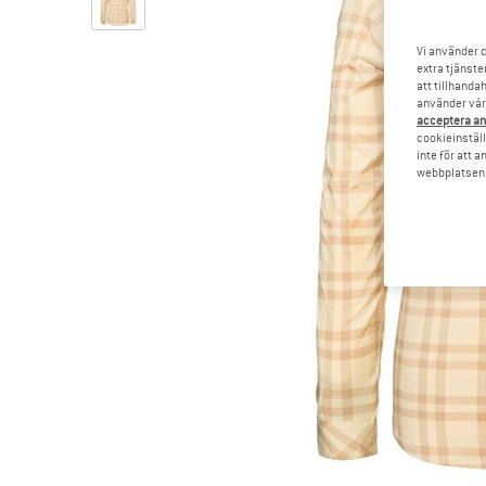
Vi använder c
extra tjänste
att tillhanda
använder vår 
acceptera an
cookieinställ
inte för att 
webbplatsen e