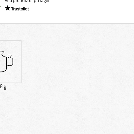
Alla produkter på lager
Trust Pilot-garanti - hitta all information här!
8 g