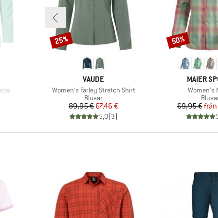
25%
50%
Rabatt
Rabatt
VARUMÄRKE
VARUMÄR
VAUDE
MAIER SP
Produkter
Produkter
dos
Women's Farley Stretch Shirt
Women's 
upp
Produktgrupp
Produ
Blusar
Blusa
Pris
Reducerat pris
Pr
Re
89,95 €
67,46 €
69,95 €
från
)
5,0
(
3
)