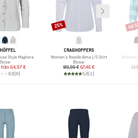
till 
25%
Rabatt
Rabat
RUMÄRKE
VARUMÄRKE
HÖFFEL
CRAGHOPPERS
Produkter
Produkte
use Style Maghera
Women's Nosiife Alma L/S Shirt
Women's 
Produktgrupp
Produktgrupp
Blusar
Blusar
Pris
Reducerat pris
Pris
Reducerat pris
från
64,97 €
89,95 €
67,46 €
119
0,0
(
0
)
5,0
(
1
)