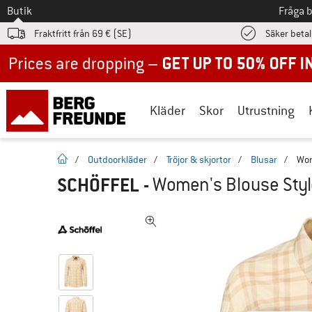
Till
Butik
Fråga 
Fraktfritt från 69 € (SE)
Säker beta
Up to 50% off now in our summer sale
Kläder
Skor
Utrustning
Hemsida
/
Outdoorkläder
/
Tröjor & skjortor
/
Blusar
/
Wom
SCHÖFFEL
-
Women's Blouse Style