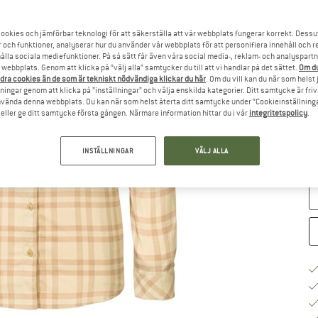
ookies och jämförbar teknologi för att säkerställa att vår webbplats fungerar korrekt. Dessu
Vä
r och funktioner, analyserar hur du använder vår webbplats för att personifiera innehåll och re
hålla sociala mediefunktioner. På så sätt får även våra social media-, reklam- och analyspartn
webbplats. Genom att klicka på ”välj alla” samtycker du till att vi handlar på det sättet.
Om du
dra cookies än de som är tekniskt nödvändiga klickar du här
. Om du vill kan du när som helst
ningar genom att klicka på ”inställningar” och välja enskilda kategorier. Ditt samtycke är friv
använda denna webbplats. Du kan när som helst återta ditt samtycke under ”Cookieinställninga
S
ller ge ditt samtycke första gången. Närmare information hittar du i vår
integritetspolicy
.
Le
INSTÄLLNINGAR
VÄLJ ALLA
M