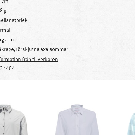
 cm
8 g
mellanstorlek
rmal
ng ärm
åkrage, förskjutna axelsömmar
formation från tillverkaren
3-1404