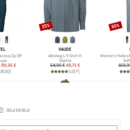
25%
65%
Rabatt
Rabatt
ÄRKE
VARUMÄRKE
FEL
VAUDE
Produkter
Produkter
cona Zip Off
Albsteig L/S Shirt III
Women's HoforsSt
grupp
Produktgrupp
Pro
byxa
Skjorta
Sof
is
ducerat pris
Pris
Reducerat pris
n
89,96 €
64,95 €
48,71 €
169,9
,8
(
20
)
5,0
(
7
)
DELA EN BILD