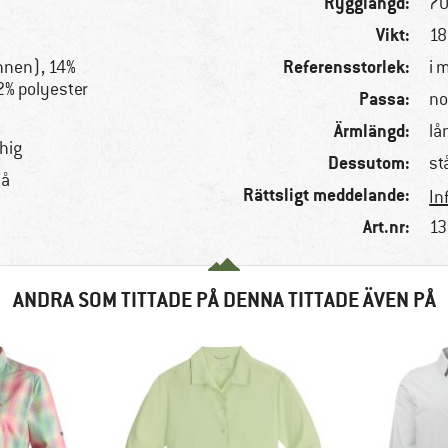
Rygglängd:
70
Vikt:
g
18
Referensstorlek:
nnen), 14%
i 
2% polyester
Passa:
no
Ärmlängd:
lå
hig
Dessutom:
st
lå
Rättsligt meddelande:
In
Art.nr:
13
ANDRA SOM TITTADE PÅ DENNA TITTADE ÄVEN PÅ