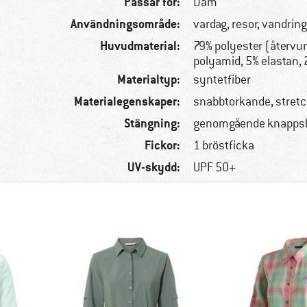
Passar för:
Dam
Användningsområde:
vardag, resor, vandrin
Huvudmaterial:
79% polyester (återvu
polyamid, 5% elastan, 
Materialtyp:
syntetfiber
Materialegenskaper:
snabbtorkande, stretc
Stängning:
genomgående knapps
Fickor:
1 bröstficka
UV-skydd:
UPF 50+