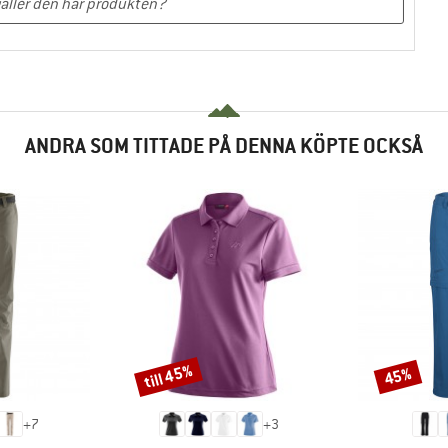
ANDRA SOM TITTADE PÅ DENNA KÖPTE OCKSÅ
till 45%
45%
Rabatt
Rabatt
+
7
+
3