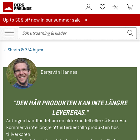
Till kundkontot
Till 
Till minneslistan.
Till produk
Up to 50% off now in our summer sale
Up to 50% off now in our summer sale »
Shorts & 3/4-byxor
Bergsvän Hannes
"DEN HÄR PRODUKTEN KAN INTE LÄNGRE
LEVERERAS."
Antingen handlar det om en äldre modell eller så kan resp.
kommer vi inte längre att efterbeställa produkten hos
tillverkaren.