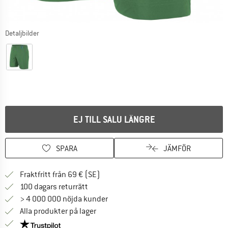
Detaljbilder
EJ TILL SALU LÄNGRE
SPARA
JÄMFÖR
Hitta fraktinformation här! Öppnas i e
Fraktfritt från 69 € (SE)
Gå till returpolicyn här Öppnas i en infor
100 dagars returrätt
> 4 000 000 nöjda kunder
Alla produkter på lager
Trust Pilot-garanti - hitta all information här!