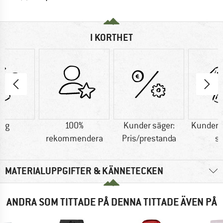
I KORTHET
5 g
100%
Kunder säger:
Kunder s
rekommendera
Pris/prestanda
sn
MATERIALUPPGIFTER & KÄNNETECKEN
ANDRA SOM TITTADE PÅ DENNA TITTADE ÄVEN PÅ