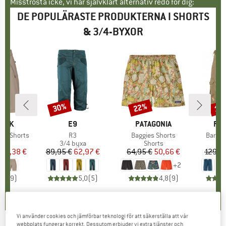
Misströsta icke, vi har självklart alternativ redo för dig:
DE POPULÄRASTE PRODUKTERNA I SHORTS
& 3/4-BYXOR
30%
22%
17
Rabatt
Rabatt
Raba
RKE
PEAK
VARUMÄRKE
E9
VARUMÄRKE
PATAGONIA
VA
FJÄ
ing Shorts
Produkter
R3
Produkter
Baggies Shorts
Produk
Barent
ktgrupp
s
Produktgrupp
3/4 byxa
Produktgrupp
Shorts
is
ducerat pris
38,38 €
89,95 €
Pris
Reducerat pris
62,97 €
64,95 €
Pris
Reducerat pris
50,66 €
129,9
+
2
5,0
(
9
)
5,0
(
5
)
4,8
(
9
)
Vi använder cookies och jämförbar teknologi för att säkerställa att vår
webbplats fungerar korrekt. Dessutom erbjuder vi extra tjänster och