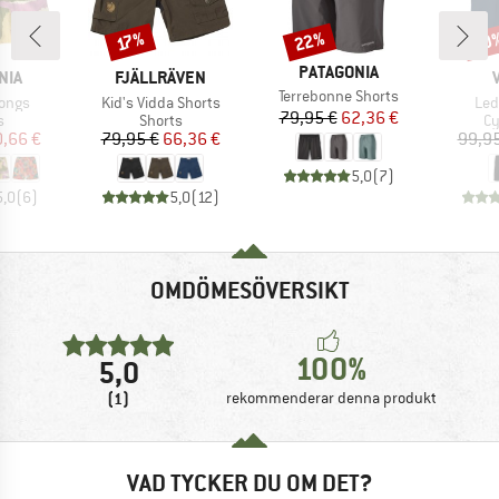
22%
40
Rabatt
Rabatt
Raba
17%
VARUMÄRKE
PATAGONIA
ÄRKE
VARUMÄRKE
NIA
FJÄLLRÄVEN
Produkter
Terrebonne Shorts
r
Produkter
Pro
Longs
Kid's Vidda Shorts
Led
Pris
Reducerat pris
79,95 €
62,36 €
ktgrupp
Produktgrupp
Pr
s
Shorts
Cy
is
ducerat pris
Pris
Reducerat pris
,66 €
79,95 €
66,36 €
99,95
5,0
(
7
)
5,0
(
6
)
5,0
(
12
)
OMDÖMESÖVERSIKT
100%
5,0
(1)
rekommenderar denna produkt
VAD TYCKER DU OM DET?