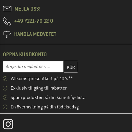
MEJLA OSS!
+49 7121-70 12 0
HANDLA MEDVETET
ÖPPNA KUNDKONTO
Skriv in din e-postadress här och skapa ditt kundkonto i nästa st
Mejladress
Välkomstpresentkort på 10 % **
Exklusiv tillgång till rabatter
Spara produkter på din kom-ihåg-lista
En överraskning på din födelsedag