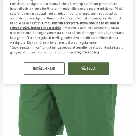
SALEWA
-
Puez DST Shorts - Shorts
funktioner, analyserar hur du använder vår webbplats för att personifiera
innehåll och reklam eller för att tillhandahålla sociala mediefunktioner. På så
sätt får även våra social media-, reklam- och analyspartner reda på att du
5,0
(1)
använder vår webbplats. Genom att klicka på ”välj alla” samtycker du till att vi
handlar på det sättet.
Om du inte vill acceptera andra cookies än de som är
tekniskt nödvändiga klickar du här
. Om du vill kan du när som helst justera
dina cookieinställningar genom att klicka på ”inställningar” och välja enskilda
kategorier. Ditt samtycke är frivilligt och krävs inte för att använda denna
webbplats. Du kan när som helst återta ditt samtycke under
”Cookieinställningar” längst ner på webbplatsen eller ge ditt samtycke första
gången. Närmare information hittar du i vår
integritetspolicy
.
INSTÄLLNINGAR
VÄLJ ALLA