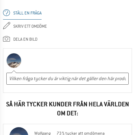
STÄLL EN FRÅGA
SKRIV ETT OMDÖME
DELA EN BILD
SÅ HÄR TYCKER KUNDER FRÅN HELA VÄRLDEN
OM DET:
Wolfgang
73 % tycker att omdömena