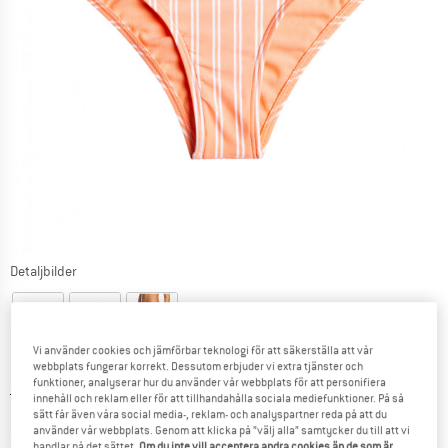
Detaljbilder
Vi använder cookies och jämförbar teknologi för att säkerställa att vår
webbplats fungerar korrekt. Dessutom erbjuder vi extra tjänster och
funktioner, analyserar hur du använder vår webbplats för att personifiera
Ursprungligt pris :
Pris:
29,95
€
innehåll och reklam eller för att tillhandahålla sociala mediefunktioner. På så
11,98
€
sätt får även våra social media-, reklam- och analyspartner reda på att du
inkl. moms
använder vår webbplats. Genom att klicka på ”välj alla” samtycker du till att vi
~
KR
131,13
handlar på det sättet.
Om du inte vill acceptera andra cookies än de som är