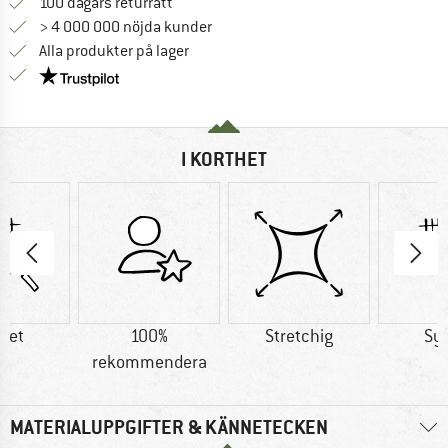
Gå till returpolicyn här Öppnas i en infor
100 dagars returrätt
> 4 000 000 nöjda kunder
Alla produkter på lager
Trust Pilot-garanti - hitta all information här!
I KORTHET
tet
100%
Stretchig
Sy
rekommendera
MATERIALUPPGIFTER & KÄNNETECKEN