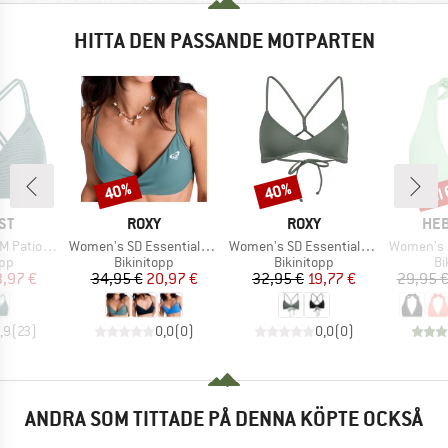
HITTA DEN PASSANDE MOTPARTEN
til
40%
40%
Rabatt
Rabatt
Raba
ÄRKE
VARUMÄRKE
VARUMÄRKE
VAR
ST
ROXY
ROXY
HEB
Produkter
Produkter
Produkter
 Triangle
Women's SD Essentials Wrap Bra
Women's SD Essentials Athletic Tri
Women's SeapineHe
tgrupp
Produktgrupp
Produktgrupp
Pr
opp
Bikinitopp
Bikinitopp
Bi
is
ducerat pris
Pris
Reducerat pris
Pris
Reducerat pris
3,97 €
34,95 €
20,97 €
32,95 €
19,77 €
29,95 
,9
(
23
)
0,0
(
0
)
0,0
(
0
)
ANDRA SOM TITTADE PÅ DENNA KÖPTE OCKSÅ