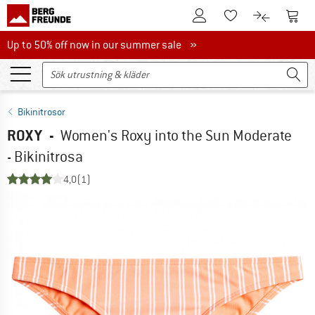
Till kundkontot
Till 
Till minneslistan.
Till produk
Up to 50% off now in our summer sale
Up to 50% off now in our summer sale »
Bikinitrosor
ROXY
-
Women's Roxy into the Sun Moderate
- Bikinitrosa
4,0
(1)