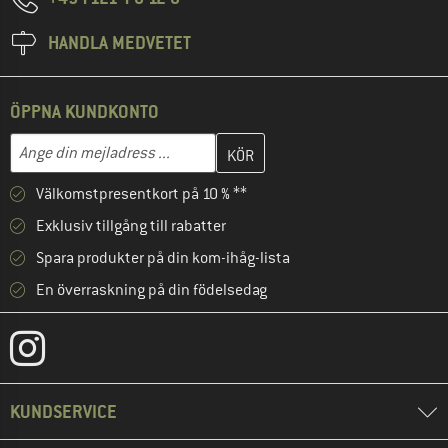
HANDLA MEDVETET
ÖPPNA KUNDKONTO
Skriv in din e-postadress här och skapa ditt kundkonto i nästa st
Mejladress
Välkomstpresentkort på 10 % **
Exklusiv tillgång till rabatter
Spara produkter på din kom-ihåg-lista
En överraskning på din födelsedag
KUNDSERVICE