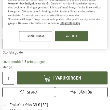
Information om fraktkostnader. Öppnas i en inforuta
plus fraktkostnader
tekniskt nödvändiga klickar du här
. Om du vill kan du när som helst justera
dina cookieinställningar genom att klicka på ”inställningar” och välja enskilda
kategorier. Ditt samtycke är frivilligt och krävs inte för att använda denna
Färg:
Papaya Punch Novelta Stripe H
webbplats. Du kan när som helst återta ditt samtycke under
”Cookieinställningar” längst ner på webbplatsen eller ge ditt samtycke första
gången. Närmare information hittar du i vår
integritetspolicy
.
60%
Välj en storlek:
INSTÄLLNINGAR
VÄLJ ALLA
XS
S
M
L
XL
XXL
Storleksguide
Länken öppnas i en inforuta och innehåller 
Leveranstid: 4-5 arbetsdagar
Mängd:
I VARUKORGEN
SPARA
JÄMFÖR
Hitta fraktinformation här! Öppnas i e
Fraktfritt från 69 € (SE)