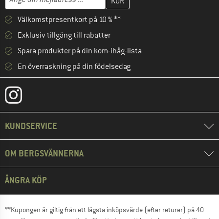
Välkomstpresentkort på 10 % **
Exklusiv tillgång till rabatter
Spara produkter på din kom-ihåg-lista
En överraskning på din födelsedag
KUNDSERVICE
OM BERGSVÄNNERNA
ÅNGRA KÖP
**Kupongen är giltig från ett lägsta inköpsvärde (efter returer) på 40