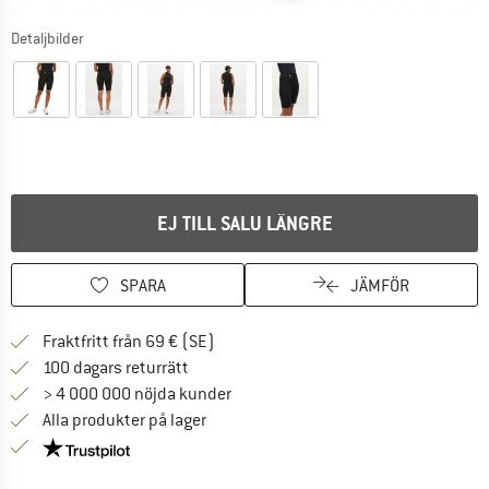
Detaljbilder
EJ TILL SALU LÄNGRE
SPARA
JÄMFÖR
Hitta fraktinformation här! Öppnas i e
Fraktfritt från 69 € (SE)
Gå till returpolicyn här Öppnas i en infor
100 dagars returrätt
> 4 000 000 nöjda kunder
Alla produkter på lager
Trust Pilot-garanti - hitta all information här!