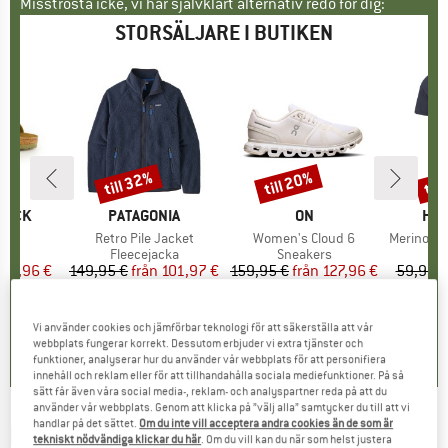
Misströsta icke, vi har självklart alternativ redo för dig:
STORSÄLJARE I BUTIKEN
till 32%
till 20%
til
Rabatt
Rabatt
Raba
KE
TOCK
VARUMÄRKE
PATAGONIA
VARUMÄRKE
ON
VA
HEB
er
 BF
Produkter
Retro Pile Jacket
Produkter
Women's Cloud 6
Produkte
MerinoMix150 Pi
tgrupp
er
Produktgrupp
Fleecejacka
Produktgrupp
Sneakers
Pr
Me
is
ducerat pris
71,96 €
149,95 €
från
Pris
Reducerat pris
101,97 €
159,95 €
från
Pris
Reducerat pris
127,96 €
59,95 €
+
6
+
1
+
9
,8
(
20
)
4,6
(
71
)
4,7
(
48
)
Vi använder cookies och jämförbar teknologi för att säkerställa att vår
webbplats fungerar korrekt. Dessutom erbjuder vi extra tjänster och
funktioner, analyserar hur du använder vår webbplats för att personifiera
innehåll och reklam eller för att tillhandahålla sociala mediefunktioner. På så
sätt får även våra social media-, reklam- och analyspartner reda på att du
använder vår webbplats. Genom att klicka på ”välj alla” samtycker du till att vi
handlar på det sättet.
Om du inte vill acceptera andra cookies än de som är
RÖHNISCH
-
Women's Chie Bermuda - Shorts
tekniskt nödvändiga klickar du här
. Om du vill kan du när som helst justera