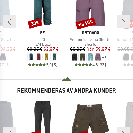
till 40%
til
30%
Rabatt
Rabatt
Raba
MÄRKE
VARUMÄRKE
VARUMÄRKE
C
E9
ORTOVOX
Produkter
Produkter
Produkter
ord Shorts
R3
Women's Pelmo Shorts
Hemp53 MMXX
ktgrupp
Produktgrupp
Produktgrupp
s
3/4 byxa
Shorts
is
ducerat pris
Pris
Reducerat pris
Pris
Reducerat pris
34,38 €
89,95 €
62,97 €
99,95 €
från
59,97 €
69,95 €
+
1
5,0
(
3
)
5,0
(
5
)
4,8
(
37
)
REKOMMENDERAS AV ANDRA KUNDER