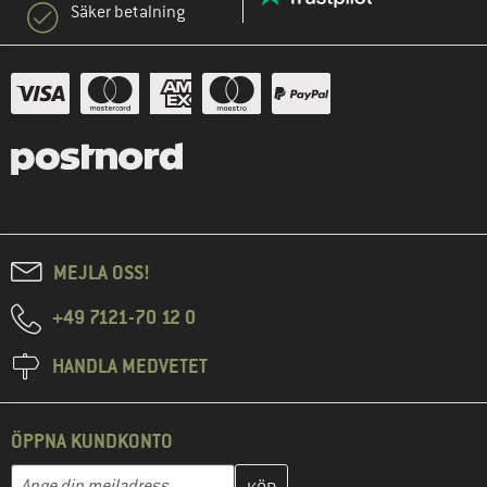
Säker betalning
MEJLA OSS!
+49 7121-70 12 0
HANDLA MEDVETET
ÖPPNA KUNDKONTO
Skriv in din e-postadress här och skapa ditt kundkonto i nästa st
Mejladress