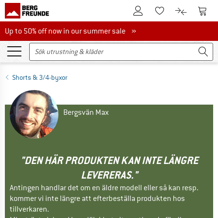
Till kundkontot
Till 
Till minneslistan.
Till produk
Up to 50% off now in our summer sale
Up to 50% off now in our summer sale »
Shorts & 3/4-byxor
Bergsvän Max
"DEN HÄR PRODUKTEN KAN INTE LÄNGRE
LEVERERAS."
Antingen handlar det om en äldre modell eller så kan resp.
kommer vi inte längre att efterbeställa produkten hos
tillverkaren.