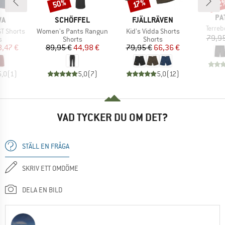
50%
22
Rabatt
Rabatt
Raba
17%
VA
PA
MÄRKE
VARUMÄRKE
VARUMÄRKE
WA
SCHÖFFEL
FJÄLLRÄVEN
Produ
Terre
Produkter
Produkter
ST Shorts
Women's Pants Rangun
Kid's Vidda Shorts
79,95
ktgrupp
Produktgrupp
Produktgrupp
s
Shorts
Shorts
is
ducerat pris
Pris
Reducerat pris
Pris
Reducerat pris
8,47 €
89,95 €
44,98 €
79,95 €
66,36 €
5,0
(
1
)
5,0
(
7
)
5,0
(
12
)
VAD TYCKER DU OM DET?
STÄLL EN FRÅGA
SKRIV ETT OMDÖME
DELA EN BILD