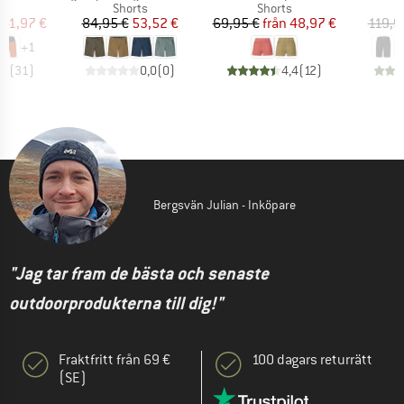
ktgrupp
Produktgrupp
Produktgrupp
s
Shorts
Shorts
is
ducerat pris
Pris
Reducerat pris
Pris
Reducerat pris
41,97 €
84,95 €
53,52 €
69,95 €
från
48,97 €
119,9
+
1
,8
(
31
)
0,0
(
0
)
4,4
(
12
)
Bergsvän Julian - Inköpare
"Jag tar fram de bästa och senaste
outdoorprodukterna till dig!"
Fraktfritt från 69 €
100 dagars returrätt
(SE)