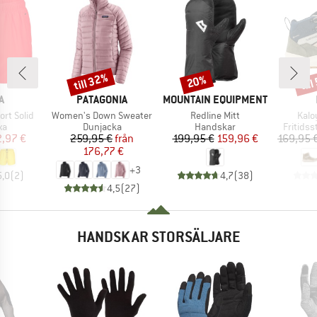
till 32%
til
20%
Rabatt
Rabatt
Raba
MÄRKE
VARUMÄRKE
VARUMÄRKE
A
PATAGONIA
MOUNTAIN EQUIPMENT
Produkter
Produkter
Prod
rt Solid
Women's Down Sweater
Redline Mitt
Kalo
tgrupp
Produktgrupp
Produktgrupp
Produkt
xa
Dunjacka
Handskar
Fritidss
is
ducerat pris
Pris
Reducerat pris
Pris
Reducerat pris
,97 €
259,95 €
från
199,95 €
159,96 €
169,95 
176,77 €
+
3
5,0
(
2
)
4,7
(
38
)
4,5
(
27
)
HANDSKAR STORSÄLJARE