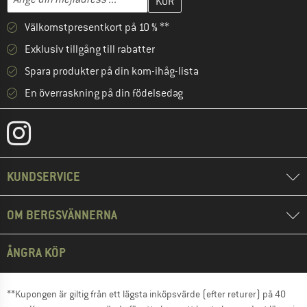
Välkomstpresentkort på 10 % **
Exklusiv tillgång till rabatter
Spara produkter på din kom-ihåg-lista
En överraskning på din födelsedag
KUNDSERVICE
OM BERGSVÄNNERNA
ÅNGRA KÖP
**Kupongen är giltig från ett lägsta inköpsvärde (efter returer) på 40