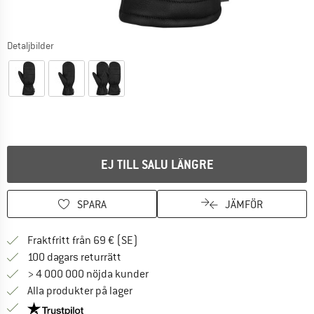
Detaljbilder
EJ TILL SALU LÄNGRE
SPARA
JÄMFÖR
Hitta fraktinformation här! Öppnas i e
Fraktfritt från 69 € (SE)
Gå till returpolicyn här Öppnas i en infor
100 dagars returrätt
> 4 000 000 nöjda kunder
Alla produkter på lager
Trust Pilot-garanti - hitta all information här!