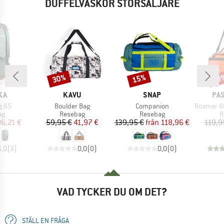
DUFFELVÄSKOR STORSÄLJARE
30%
15%
20
Rabatt
Rabatt
Raba
ÄRKE
VARUMÄRKE
VARUMÄRKE
VA
KA
KAVU
SNAP
PA
r
Produkter
Produkter
Produkter
g 65
Boulder Bag
Companion
Roamer 60 Recy
tgrupp
Produktgrupp
Produktgrupp
P
ag
Resebag
Resebag
R
is
ducerat pris
Pris
Reducerat pris
Pris
Reducerat pris
06,21 €
59,95 €
41,97 €
139,95 €
från
118,96 €
119,9
5,0
(
3
)
0,0
(
0
)
0,0
(
0
)
VAD TYCKER DU OM DET?
STÄLL EN FRÅGA