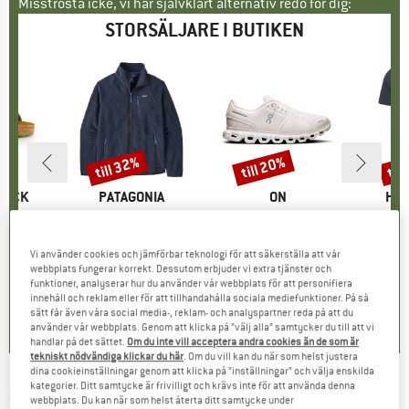
Misströsta icke, vi har självklart alternativ redo för dig:
STORSÄLJARE I BUTIKEN
till 32%
till 20%
til
Rabatt
Rabatt
Raba
KE
TOCK
VARUMÄRKE
PATAGONIA
VARUMÄRKE
ON
VA
HEB
er
 BF
Produkter
Retro Pile Jacket
Produkter
Women's Cloud 6
Produkte
MerinoMix150 Pi
tgrupp
er
Produktgrupp
Fleecejacka
Produktgrupp
Sneakers
Pr
Me
is
ducerat pris
71,96 €
149,95 €
från
Pris
Reducerat pris
101,97 €
159,95 €
från
Pris
Reducerat pris
127,96 €
59,95 €
Vi använder cookies och jämförbar teknologi för att säkerställa att vår
webbplats fungerar korrekt. Dessutom erbjuder vi extra tjänster och
+
6
+
1
+
9
funktioner, analyserar hur du använder vår webbplats för att personifiera
,8
(
20
)
4,6
(
71
)
4,7
(
48
)
innehåll och reklam eller för att tillhandahålla sociala mediefunktioner. På så
sätt får även våra social media-, reklam- och analyspartner reda på att du
använder vår webbplats. Genom att klicka på ”välj alla” samtycker du till att vi
handlar på det sättet.
Om du inte vill acceptera andra cookies än de som är
tekniskt nödvändiga klickar du här
. Om du vill kan du när som helst justera
dina cookieinställningar genom att klicka på ”inställningar” och välja enskilda
kategorier. Ditt samtycke är frivilligt och krävs inte för att använda denna
QUIKSILVER
-
Reach - Resebag
webbplats. Du kan när som helst återta ditt samtycke under