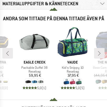
MATERIALUPPGIFTER & KÄNNETECKEN
ANDRA SOM TITTADE PÅ DENNA TITTADE ÄVEN PÅ
til
Raba
RKE
VARUMÄRKE
VARUMÄRKE
VARU
TIVA
EAGLE CREEK
VAUDE
THE 
er
Produkter
Produkter
Produkter
40
Packable Duffel 38
Kid's Snippy 10
Base Camp Duff
tgrupp
Produktgrupp
Produktgrupp
P
ag
Resebag
Resebag
R
is
Pris
Pris
5 €
59,95 €
37,95 €
144,95 
0,0
(
0
)
5,0
(
1
)
5,0
(
5
)