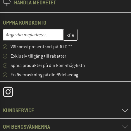
HANDLA MEDVETET
ÖPPNA KUNDKONTO
Skriv in din e-postadress här och skapa ditt kundkonto i nästa st
Mejladress
Välkomstpresentkort på 10 % **
Exklusiv tillgång till rabatter
Spara produkter på din kom-ihåg-lista
En överraskning på din födelsedag
KUNDSERVICE
OM BERGSVÄNNERNA