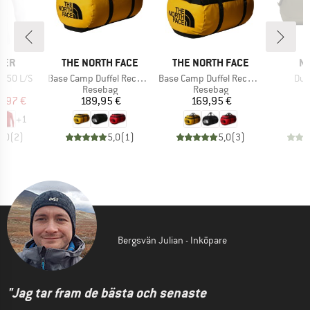
RKE
VARUMÄRKE
VARUMÄRKE
V
VER
THE NORTH FACE
THE NORTH FACE
N
Produkter
Produkter
Pro
F 50 L/S
Base Camp Duffel Recycled XXL
Base Camp Duffel Recycled Extra Large
Duf
uktgrupp
Produktgrupp
Produktgrupp
P
a
Resebag
Resebag
R
is
ducerat pris
Pris
Pris
0,97 €
189,95 €
169,95 €
1
+
1
5,0
(
2
)
5,0
(
1
)
5,0
(
3
)
Bergsvän Julian - Inköpare
"Jag tar fram de bästa och senaste