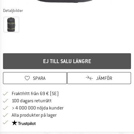
Detaljbilder
EJ TILL SALU LÄNGRE
SPARA
JÄMFÖR
Hitta fraktinformation här! Öppnas i e
Fraktfritt från 69 € (SE)
Gå till returpolicyn här Öppnas i en infor
100 dagars returrätt
> 4 000 000 nöjda kunder
Alla produkter på lager
Trust Pilot-garanti - hitta all information här!