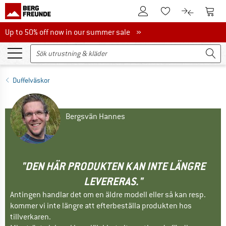
Till kundkontot
Till 
Till minneslistan.
Till produk
Up to 50% off now in our summer sale
Up to 50% off now in our summer sale »
Duffelväskor
Bergsvän Hannes
"DEN HÄR PRODUKTEN KAN INTE LÄNGRE
LEVERERAS."
Antingen handlar det om en äldre modell eller så kan resp.
kommer vi inte längre att efterbeställa produkten hos
tillverkaren.