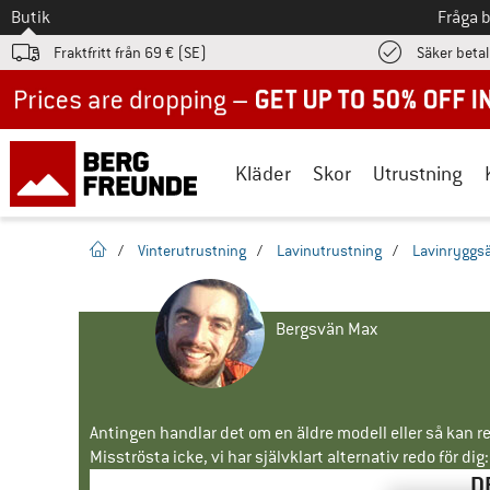
Till
Butik
Fråga 
Fraktfritt från 69 € (SE)
Säker beta
Up to 50% off now in our summer sale
Kläder
Skor
Utrustning
Hemsida
/
Vinterutrustning
/
Lavinutrustning
/
Lavinryggs
Bergsvän Max
Antingen handlar det om en äldre modell eller så kan re
Misströsta icke, vi har självklart alternativ redo för dig:
D