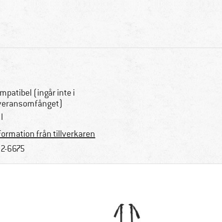
mpatibel (ingår inte i
veransomfånget)
l
formation från tillverkaren
2-6675