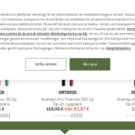
ookies och jämförbar teknologi för att säkerställa att vår webbplats fungerar korrekt. Dessu
r och funktioner, analyserar hur du använder vår webbplats för att personifiera innehåll och re
hålla sociala mediefunktioner. På så sätt får även våra social media-, reklam- och analyspartn
webbplats. Genom att klicka på ”välj alla” samtycker du till att vi handlar på det sättet.
Om du
dra cookies än de som är tekniskt nödvändiga klickar du här
. Om du vill kan du när som helst
ningar genom att klicka på ”inställningar” och välja enskilda kategorier. Ditt samtycke är friv
använda denna webbplats. Du kan när som helst återta ditt samtycke under ”Cookieinställninga
ller ge ditt samtycke första gången. Närmare information hittar du i vår
integritetspolicy
.
INSTÄLLNINGAR
VÄLJ ALLA
till 30%
Rabatt
ÄRKE
OX
VARUMÄRKE
ORTOVOX
V
O
our 30 Zip
Produkter
Avabag Litric Freeride 26S Zip
Produkte
Avabag Lit
upp
gsäck
Produktgrupp
Zip-On ryggsäck
Prod
Zip-O
 €
is
119,95 €
från
Pris
Reducerat pris
83,97 €
1
0,0
(
0
)
0,0
(
0
)