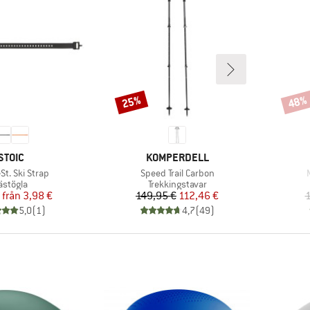
25%
48%
Rabatt
Rabat
VARUMÄRKE
VARUMÄRKE
STOIC
KOMPERDELL
kter
Produkter
St. Ski Strap
Speed Trail Carbon
roduktgrupp
Produktgrupp
ästögla
Trekkingstavar
Pris
Reducerat pris
Pris
Reducerat pris
från
3,98 €
149,95 €
112,46 €
1
5,0
(
1
)
4,7
(
49
)