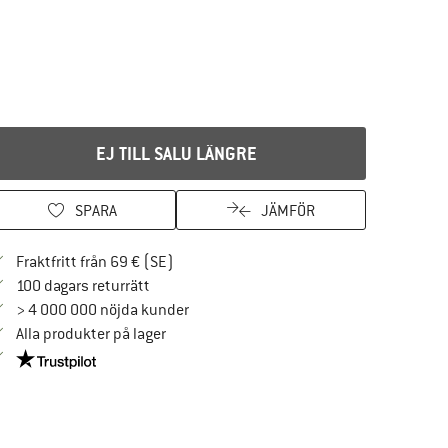
EJ TILL SALU LÄNGRE
SPARA
JÄMFÖR
Hitta fraktinformation här! Öppnas i en i
Fraktfritt från 69 € (SE)
Gå till returpolicyn här Öppnas i en inforuta
100 dagars returrätt
> 4 000 000 nöjda kunder
Alla produkter på lager
Trust Pilot-garanti - hitta all information här!