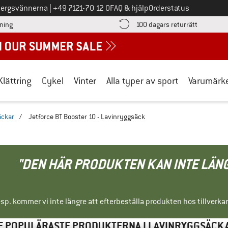
Ring oss på
bergsvännerna
|
+49 7121-70 12 0
FAQ & hjälp
Orderstatus
Hitta betalningsinformationen här! Öppnas i en inforuta
Gå till re
lning
100 dagars returrätt
Klättring
Cykel
Vinter
Alla typer av sport
Varumärk
äckar
/
Jetforce BT Booster 10 - Lavinryggsäck
"DEN HÄR PRODUKTEN KAN INTE LÄN
sp. kommer vi inte längre att efterbeställa produkten hos tillverka
E POPULÄRASTE PRODUKTERNA I LAVINRYGGSÄCK