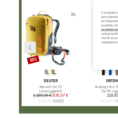
Vi använder c
extra tjänste
att tillhanda
använder vår 
acceptera an
cookieinställ
inte för att 
webbplatsen e
30%
Rabatt
VARUMÄRKE
DEUTER
VARUM
ORTOV
Produkter
Alproof Lite 22
Produkter
Avabag Litric T
Produktgrupp
Lavinryggsäck
Produktgr
Zip-On ryg
1.199,95 €
Pris
Reducerat pris
839,97 €
119,95
Pr
0,0
(
0
)