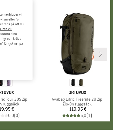
tom erbjuder vi
klam eller för
er reda på att du
 inte vill
 justera dina
illigt och krävs
r” längst ner på
ARUMÄRKE
RTOVOX
VARUMÄRKE
ORTOVOX
r
ric Tour 28S Zip
Produkter
Avabag Litric Freeride 28 Zip
uktgrupp
n ryggsäck
Produktgrupp
Zip-On ryggsäck
19,95 €
Pris
119,95 €
Pris
0,0
(
0
)
5,0
(
1
)