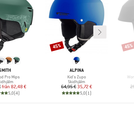
45%
45%
Rabatt
Rabat
VARUMÄRKE
VARUMÄRKE
SMITH
ALPINA
kter
Produkter
Pro
d Pro Mips
Kid's Zupo
Wom
oduktgrupp
Produktgrupp
idhjälm
Skidhjälm
Pris
Reducerat pris
Pris
Reducerat pris
€
från
82,48 €
64,95 €
35,72 €
2
5,0
(
4
)
5,0
(
1
)