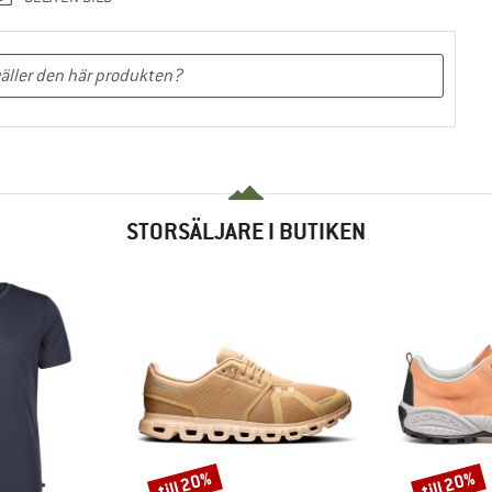
STORSÄLJARE I BUTIKEN
till 20%
till 20%
Rabatt
Rabatt