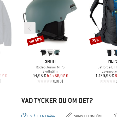
till 40%
25%
Rabatt
Rabatt
1
VARUMÄRKE
VARU
SMITH
PIEP
Produkter
Produkter
t
Rodeo Junior MIPS
Jetforce BT 
p
Produktgrupp
Produktg
Skidhjälm
Lavinryg
at pris
Pris
Reducerat pris
Pr
Re
97 €
94,95 €
från
56,97 €
1.179,95 €
8
)
0,0
(
0
)
VAD TYCKER DU OM DET?
STÄLL EN FRÅGA
SKRIV ETT OMDÖME