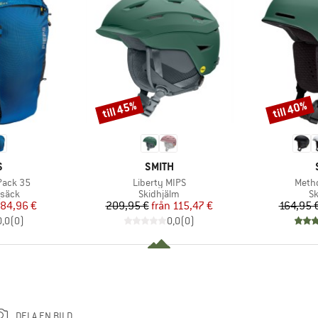
till 45%
till 40%
Rabatt
Rabatt
MÄRKE
VARUMÄRKE
S
SMITH
Produkter
Produ
Pack 35
Liberty MIPS
Metho
rupp
Produktgrupp
Pr
gsäck
Skidhjälm
Sk
is
ducerat pris
Pris
Reducerat pris
84,96 €
209,95 €
från
115,47 €
164,95 
0,0
(
0
)
0,0
(
0
)
DELA EN BILD