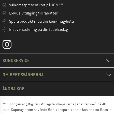
Välkomstpresentkort på 10 % **
Exklusiv tillgång till rabatter
Spara produkter på din kom-ihåg-lista
En överraskning på din födelsedag
KUNDSERVICE
OM BERGSVÄNNERNA
ÅNGRA KÖP
**Kupongen är giltig från ett lägsta inköpsvärde (efter returer) på 40
euro. Kuponger som används för att skapa ett konto kan endast lösas in