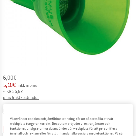
Ursprungligt pris :
Pris:
6,00
€
5,10
€
inkl. moms
~
KR
55,82
Information om fraktkostnader. Öppnas i en inforuta
plus fraktkostnader
Färg:
Green
Vi använder cookies och jämförbar teknologi för att säkerställa att vår
Green
webbplats fungerar korrekt. Dessutom erbjuder vi extra tjänster och
15%
funktioner, analyserar hur du använder vår webbplats för att personifiera
innehåll och reklam eller för att tillhandahålla sociala mediefunktioner. På så