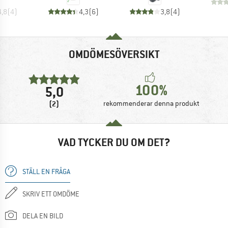
4,8
(
4
)
4,3
(
6
)
3,8
(
4
)
OMDÖMESÖVERSIKT
100%
5,0
(2)
rekommenderar denna produkt
VAD TYCKER DU OM DET?
STÄLL EN FRÅGA
SKRIV ETT OMDÖME
DELA EN BILD