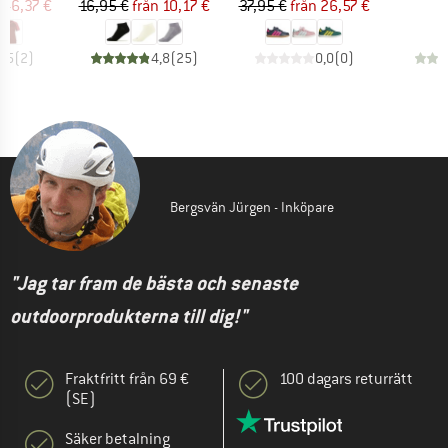
is
ducerat pris
Pris
Reducerat pris
Pris
Reducerat pris
46,37 €
16,95 €
från
10,17 €
37,95 €
från
26,57 €
1
4,5
(
2
)
4,8
(
25
)
0,0
(
0
)
Bergsvän Jürgen - Inköpare
"Jag tar fram de bästa och senaste
outdoorprodukterna till dig!"
Fraktfritt från 69 €
100 dagars returrätt
(SE)
Säker betalning