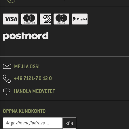
MEJLA OSS!
+49 7121-70 12 0
HANDLA MEDVETET
ÖPPNA KUNDKONTO
Skriv in din e-postadress här och skapa ditt kundkonto i nästa st
Mejladress