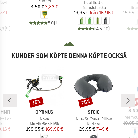
Produkter
Funnel
r
Produkter
Pr
Bowl
Fuel Bottle
Fu
Pris
Reducerat pris
4,50 €
3,83 €
uktgrupp
Produktgrupp
Pro
Bränsleflaska
Brä
is
ducerat pris
Pris
Reducerat pris
,27 €
19,95 €
från
16,96 €
15,95 €
5,0
(
1
)
4,3
(
9
)
4,5
(
10
)
KUNDER SOM KÖPTE DENNA KÖPTE OCKSÅ
15%
75%
10
Rabatt
Rabatt
Raba
VAR
SIN
KE
VARUMÄRKE
VARUMÄRKE
UMMIT
OPTIMUS
STOIC
Produkt
Treemou
Produkter
Produkter
andle Spork
Nova
NijakSt. Travel Pillow
19,95 
ktgrupp
Produktgrupp
Produktgrupp
k
Multibränslekök
Kuddar
is
ducerat pris
Pris
Reducerat pris
Pris
Reducerat pris
0,16 €
199,95 €
169,96 €
29,95 €
7,49 €