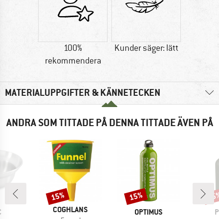
100%
Kunder säger: lätt
rekommendera
MATERIALUPPGIFTER & KÄNNETECKEN
ANDRA SOM TITTADE PÅ DENNA TITTADE ÄVEN PÅ
15%
15%
15
Rabatt
Rabatt
Raba
VARUMÄRKE
COGHLANS
MÄRKE
VARUMÄRKE
V
C
OPTIMUS
P