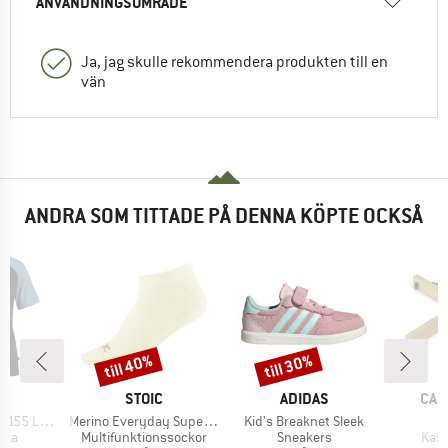
ANVÄNDNINGSOMRÅDE
Ja, jag skulle rekommendera produkten till en
vän
ANDRA SOM TITTADE PÅ DENNA KÖPTE OCKSÅ
till 40%
till 30%
Rabatt
Rabatt
MÄRKE
VARUMÄRKE
VARUMÄRKE
VAR
C
STOIC
ADIDAS
CAM
Produkter
Produkter
Raglan Shirt
Merino Everyday Superlight No Show
Kid's Breaknet Sleek
grupp
Produktgrupp
Produktgrupp
Prod
öja
Multifunktionssockor
Sneakers
Kast