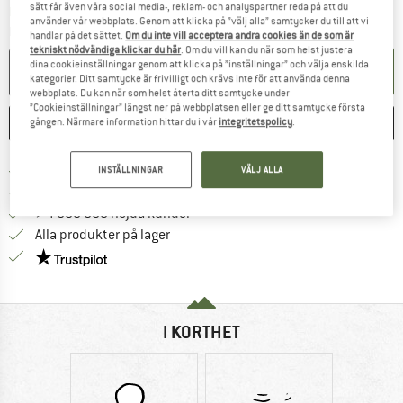
sätt får även våra social media-, reklam- och analyspartner reda på att du
Länken öppnas i en inforuta och innehåller 
Leveranstid: 4-5 arbetsdagar
använder vår webbplats. Genom att klicka på ”välj alla” samtycker du till att vi
Mängd:
handlar på det sättet.
Om du inte vill acceptera andra cookies än de som är
tekniskt nödvändiga klickar du här
. Om du vill kan du när som helst justera
dina cookieinställningar genom att klicka på ”inställningar” och välja enskilda
I VARUKORGEN
kategorier. Ditt samtycke är frivilligt och krävs inte för att använda denna
webbplats. Du kan när som helst återta ditt samtycke under
”Cookieinställningar” längst ner på webbplatsen eller ge ditt samtycke första
SPARA
JÄMFÖR
gången. Närmare information hittar du i vår
integritetspolicy
.
Hitta fraktinformation här! Öppnas i e
Fraktfritt från 69 € (SE)
INSTÄLLNINGAR
VÄLJ ALLA
Gå till returpolicyn här Öppnas i en infor
100 dagars returrätt
> 4 000 000 nöjda kunder
Alla produkter på lager
Trust Pilot-garanti - hitta all information här!
I KORTHET