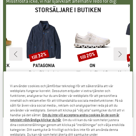
Misströsta icke, vi har självklart alternativ redo för dig:
STORSÄLJARE I BUTIKEN
till 32%
till 20%
til
Rabatt
Rabatt
Raba
KE
TOCK
VARUMÄRKE
PATAGONIA
VARUMÄRKE
ON
VA
HEB
er
 BF
Produkter
Retro Pile Jacket
Produkter
Women's Cloud 6
Produkte
MerinoMix150 Pi
tgrupp
er
Produktgrupp
Fleecejacka
Produktgrupp
Sneakers
Pr
Me
is
ducerat pris
71,96 €
149,95 €
från
Pris
Reducerat pris
101,97 €
159,95 €
från
Pris
Reducerat pris
127,96 €
59,95 €
Vi använder cookies och jämförbar teknologi för att säkerställa att vår
+
6
+
1
+
9
webbplats fungerar korrekt. Dessutom erbjuder vi extra tjänster och
funktioner, analyserar hur du använder vår webbplats för att personifiera
,8
(
20
)
4,6
(
71
)
4,7
(
48
)
innehåll och reklam eller för att tillhandahålla sociala mediefunktioner. På så
sätt får även våra social media-, reklam- och analyspartner reda på att du
använder vår webbplats. Genom att klicka på ”välj alla” samtycker du till att vi
handlar på det sättet.
Om du inte vill acceptera andra cookies än de som är
tekniskt nödvändiga klickar du här
. Om du vill kan du när som helst justera
dina cookieinställningar genom att klicka på ”inställningar” och välja enskilda
kategorier. Ditt samtycke är frivilligt och krävs inte för att använda denna
O'NEAL
-
Youth Visor Sonus Helmet Solid -
webbplats. Du kan när som helst återta ditt samtycke under