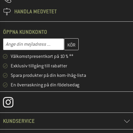
HANDLA MEDVETET
ÖPPNA KUNDKONTO
Skriv in din e-postadress här och skapa ditt kundkonto i nästa st
Mejladress
Välkomstpresentkort på 10 % **
Exklusiv tillgång till rabatter
Spara produkter på din kom-ihåg-lista
En överraskning på din födelsedag
KUNDSERVICE