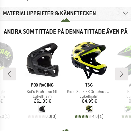
MATERIALUPPGIFTER & KÄNNETECKEN
ANDRA SOM TITTADE PÅ DENNA TITTADE ÄVEN PÅ
UMÄRKE
VARUMÄRKE
VARUMÄRKE
X
FOX RACING
TSG
er
Produkter
Produkter
Pr
yle
Kid's Proframe MT
Kid's Seek FR Graphic Design
Ki
grupp
Produktgrupp
Produktgrupp
Pr
älm
Cykelhjälm
Cykelhjälm
Cy
is
Pris
Pris
 €
261,85 €
84,95 €
9
5,0
(
1
)
0,0
(
0
)
4,0
(
1
)