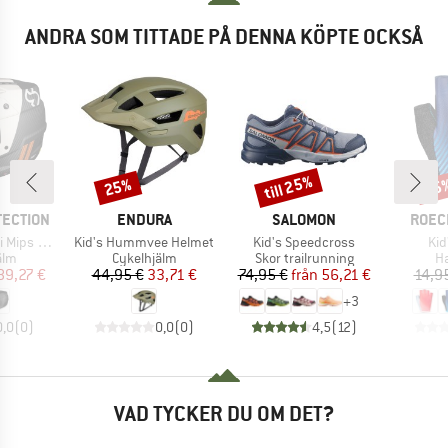
ANDRA SOM TITTADE PÅ DENNA KÖPTE OCKSÅ
till 25%
25%
25
Rabatt
Rabatt
Raba
VARUMÄRKE
VARUMÄRKE
VARU
TECTION
ENDURA
SALOMON
ROEC
Produkter
Produkter
Pro
ps Helmet
Kid's Hummvee Helmet
Kid's Speedcross
Kid
grupp
Produktgrupp
Produktgrupp
Pr
älm
Cykelhjälm
Skor trailrunning
H
is
ducerat pris
Pris
Reducerat pris
Pris
Reducerat pris
89,27 €
44,95 €
33,71 €
74,95 €
från
56,21 €
14,9
+
3
0,0
(
0
)
0,0
(
0
)
4,5
(
12
)
VAD TYCKER DU OM DET?