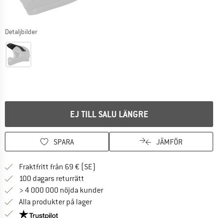
Detaljbilder
EJ TILL SALU LÄNGRE
SPARA
JÄMFÖR
Hitta fraktinformation här! Öppnas i e
Fraktfritt från 69 € (SE)
Gå till returpolicyn här Öppnas i en infor
100 dagars returrätt
> 4 000 000 nöjda kunder
Alla produkter på lager
Trust Pilot-garanti - hitta all information här!