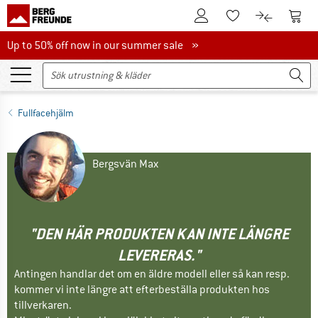
Till kundkontot
Till 
Till minneslistan.
Till produk
Up to 50% off now in our summer sale
Up to 50% off now in our summer sale »
Fullfacehjälm
Bergsvän Max
"DEN HÄR PRODUKTEN KAN INTE LÄNGRE
LEVERERAS."
Antingen handlar det om en äldre modell eller så kan resp.
kommer vi inte längre att efterbeställa produkten hos
tillverkaren.