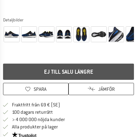
Detaljbilder
EJ TILL SALU LÄNGRE
SPARA
JÄMFÖR
Hitta fraktinformation här! Öppnas i e
Fraktfritt från 69 € (SE)
Gå till returpolicyn här Öppnas i en infor
100 dagars returrätt
> 4 000 000 nöjda kunder
Alla produkter på lager
Trust Pilot-garanti - hitta all information här!