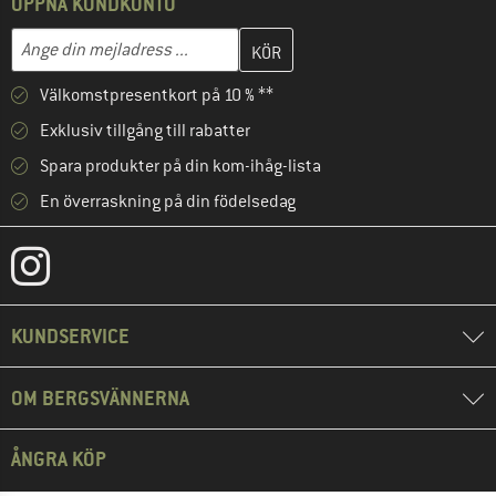
ÖPPNA KUNDKONTO
Skriv in din e-postadress här och skapa ditt kundkonto i nästa st
Mejladress
Välkomstpresentkort på 10 % **
Exklusiv tillgång till rabatter
Spara produkter på din kom-ihåg-lista
En överraskning på din födelsedag
KUNDSERVICE
OM BERGSVÄNNERNA
ÅNGRA KÖP