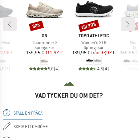
till 30%
til
30%
Rabatt
Rabatt
Raba
RUMÄRKE
VARUMÄRKE
VARUMÄRKE
ON
TOPO ATHLETIC
Produkter
Produkter
Prod
r Next
Cloudrunner 2
Women's ST-6
Clou
grupp
Produktgrupp
Produktgrupp
Pr
kor
Springskor
Springskor
Sp
is
ducerat pris
Pris
Reducerat pris
Pris
Reducerat pris
27,96 €
159,95 €
111,97 €
139,95 €
från
97,97 €
159,95 €
5,0
(
2
)
5,0
(
4
)
4,3
(
4
)
VAD TYCKER DU OM DET?
STÄLL EN FRÅGA
SKRIV ETT OMDÖME