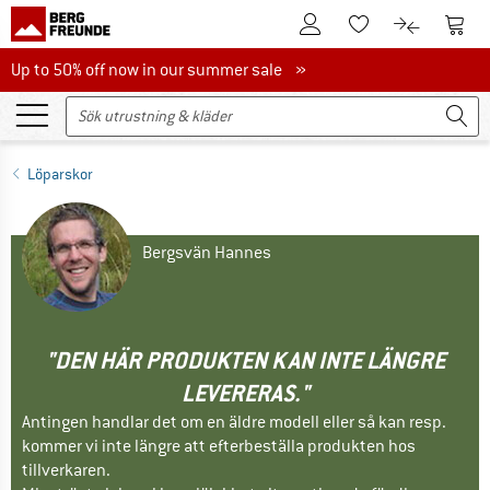
Till kundkontot
Till 
Till minneslistan.
Till produk
Up to 50% off now in our summer sale
Up to 50% off now in our summer sale »
Löparskor
Bergsvän Hannes
"DEN HÄR PRODUKTEN KAN INTE LÄNGRE
LEVERERAS."
Antingen handlar det om en äldre modell eller så kan resp.
kommer vi inte längre att efterbeställa produkten hos
tillverkaren.