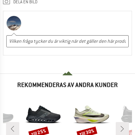
DELA EN BILD
REKOMMENDERAS AV ANDRA KUNDER
till 25%
till 30%
til
Rabatt
Rabatt
Raba