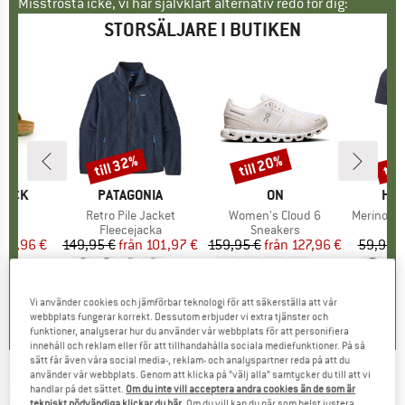
Misströsta icke, vi har självklart alternativ redo för dig:
STORSÄLJARE I BUTIKEN
till 32%
till 20%
til
Rabatt
Rabatt
Raba
KE
TOCK
VARUMÄRKE
PATAGONIA
VARUMÄRKE
ON
VA
HEB
er
 BF
Produkter
Retro Pile Jacket
Produkter
Women's Cloud 6
Produkte
MerinoMix150 Pi
tgrupp
er
Produktgrupp
Fleecejacka
Produktgrupp
Sneakers
Pr
Me
is
ducerat pris
71,96 €
149,95 €
från
Pris
Reducerat pris
101,97 €
159,95 €
från
Pris
Reducerat pris
127,96 €
59,95 €
+
6
+
1
+
9
,8
(
20
)
4,6
(
71
)
4,7
(
48
)
Vi använder cookies och jämförbar teknologi för att säkerställa att vår
webbplats fungerar korrekt. Dessutom erbjuder vi extra tjänster och
funktioner, analyserar hur du använder vår webbplats för att personifiera
innehåll och reklam eller för att tillhandahålla sociala mediefunktioner. På så
sätt får även våra social media-, reklam- och analyspartner reda på att du
använder vår webbplats. Genom att klicka på ”välj alla” samtycker du till att vi
NIKE
-
Structure 25 Road Running -
handlar på det sättet.
Om du inte vill acceptera andra cookies än de som är
tekniskt nödvändiga klickar du här
. Om du vill kan du när som helst justera