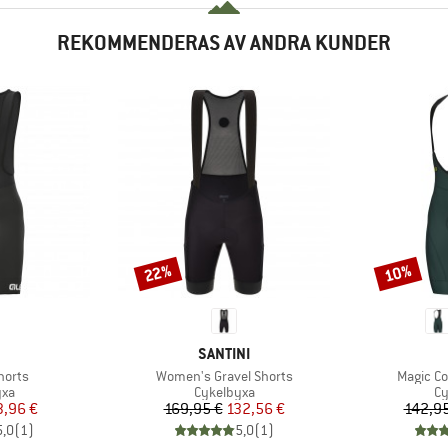
REKOMMENDERAS AV ANDRA KUNDER
22%
10%
Rabatt
Rabatt
UMÄRKE
VARUMÄRKE
SANTINI
Produkter
Produkt
horts
Women's Gravel Shorts
Magic Co
tgrupp
Produktgrupp
Pr
yxa
Cykelbyxa
Cy
is
ducerat pris
Pris
Reducerat pris
3,96 €
169,95 €
132,56 €
142,95
5,0
(
1
)
5,0
(
1
)