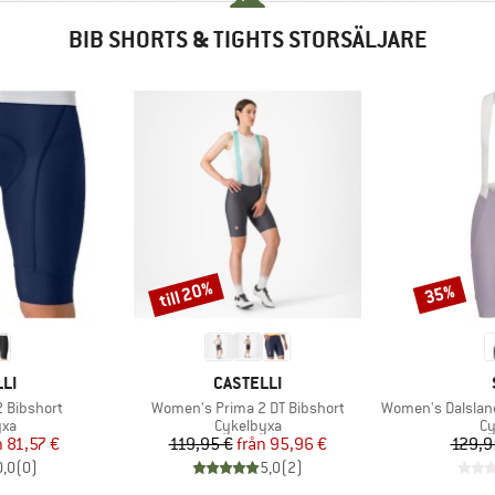
BIB SHORTS & TIGHTS STORSÄLJARE
till 20%
35%
Rabatt
Rabatt
ÄRKE
VARUMÄRKE
LI
CASTELLI
Produkter
Produkter
 Bibshort
Women's Prima 2 DT Bibshort
Women's DalslandS
tgrupp
Produktgrupp
Pr
yxa
Cykelbyxa
Cy
is
ducerat pris
Pris
Reducerat pris
n
81,57 €
119,95 €
från
95,96 €
129,9
0,0
(
0
)
5,0
(
2
)