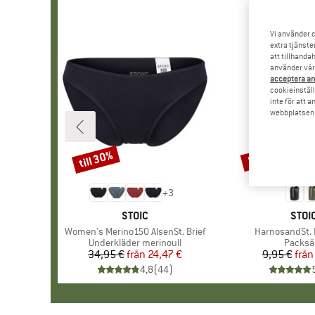
Vi använder c
extra tjänste
att tillhanda
använder vår 
acceptera an
cookieinställ
inte för att 
webbplatsen e
till 30%
57%
Rabatt
Rabatt
+
3
VARUMÄRKE
STOIC
VAR
STOI
Produkter
Women's Merino150 AlsenSt. Brief
Produkter
HarnosandSt. I
Produktgrupp
Underkläder merinoull
Produk
Packsä
34,95 €
från
Pris
Reducerat pris
24,47 €
9,95 €
från
Pr
Re
4,8
(
44
)