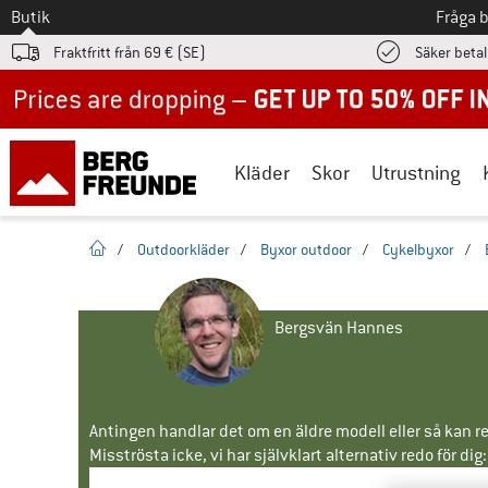
Till
Butik
Fråga 
Fraktfritt från 69 € (SE)
Säker beta
Up to 50% off now in our summer sale
Kläder
Skor
Utrustning
Hemsida
/
Outdoorkläder
/
Byxor outdoor
/
Cykelbyxor
/
Bergsvän Hannes
Antingen handlar det om en äldre modell eller så kan re
Misströsta icke, vi har självklart alternativ redo för dig: