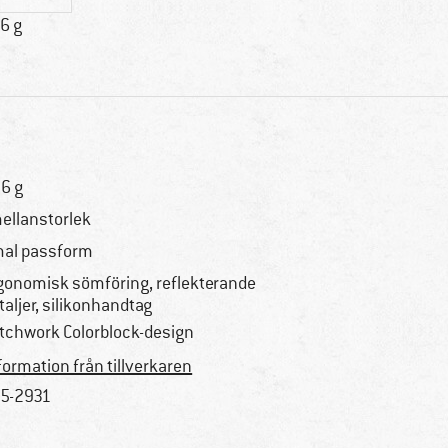
6 g
6 g
mellanstorlek
al passform
gonomisk sömföring, reflekterande
taljer, silikonhandtag
tchwork Colorblock-design
formation från tillverkaren
5-2931