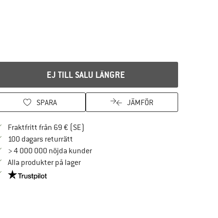
EJ TILL SALU LÄNGRE
SPARA
JÄMFÖR
Hitta fraktinformation här! Öppnas i en i
Fraktfritt från 69 € (SE)
Gå till returpolicyn här Öppnas i en inforuta
100 dagars returrätt
> 4 000 000 nöjda kunder
Alla produkter på lager
Trust Pilot-garanti - hitta all information här!