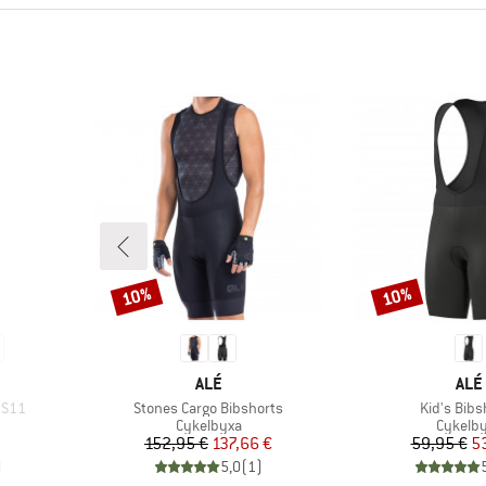
10%
10%
Rabatt
Rabatt
KE
VARUMÄRKE
VAR
ALÉ
ALÉ
Produkter
Produkter
 S11
Stones Cargo Bibshorts
Kid's Bibs
p
Produktgrupp
Produk
Cykelbyxa
Cykelb
Pris
Reducerat pris
Pr
Re
152,95 €
137,66 €
59,95 €
5
)
5,0
(
1
)