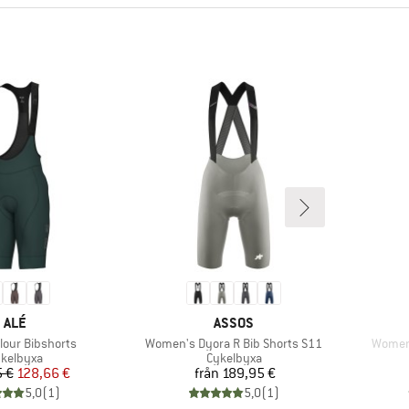
VARUMÄRKE
VARUMÄRKE
ALÉ
ASSOS
er
Produkter
Produk
lour Bibshorts
Women's Dyora R Bib Shorts S11
Women'
oduktgrupp
Produktgrupp
kelbyxa
Cykelbyxa
Pris
Reducerat pris
Pris
 €
128,66 €
från
189,95 €
5,0
(
1
)
5,0
(
1
)