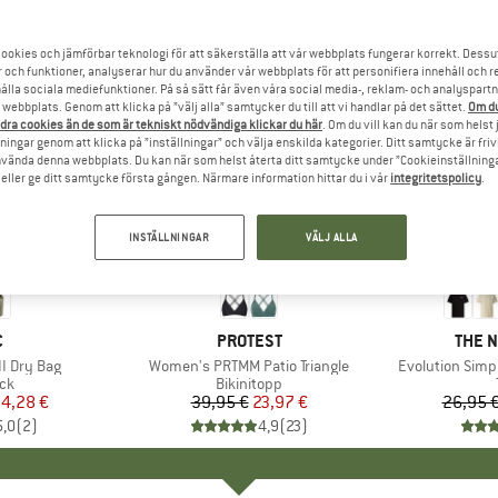
ookies och jämförbar teknologi för att säkerställa att vår webbplats fungerar korrekt. Dessu
r och funktioner, analyserar hur du använder vår webbplats för att personifiera innehåll och re
hålla sociala mediefunktioner. På så sätt får även våra social media-, reklam- och analyspartn
webbplats. Genom att klicka på ”välj alla” samtycker du till att vi handlar på det sättet.
Om du
dra cookies än de som är tekniskt nödvändiga klickar du här
. Om du vill kan du när som helst
ningar genom att klicka på ”inställningar” och välja enskilda kategorier. Ditt samtycke är friv
använda denna webbplats. Du kan när som helst återta ditt samtycke under ”Cookieinställninga
ller ge ditt samtycke första gången. Närmare information hittar du i vår
integritetspolicy
.
INSTÄLLNINGAR
VÄLJ ALLA
till 40%
40%
Rabatt
Rabatt
UMÄRKE
C
VARUMÄRKE
PROTEST
VARU
THE 
I Dry Bag
Produkter
Women's PRTMM Patio Triangle
Produkter
Evolution Simp
tgrupp
ck
Produktgrupp
Bikinitopp
is
ducerat pris
4,28 €
39,95 €
Pris
Reducerat pris
23,97 €
26,95 
5,0
(
2
)
4,9
(
23
)