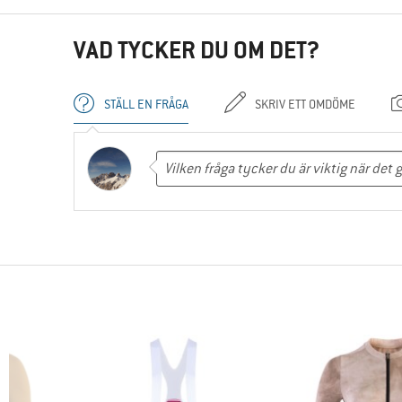
VAD TYCKER DU OM DET?
STÄLL EN FRÅGA
SKRIV ETT OMDÖME