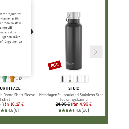
tom erbjuder vi
klam eller för
er reda på att du
 inte vill
 justera dina
illigt och krävs
r” längst ner på
80%
Rabatt
+
12
MÄRKE
NORTH FACE
VARUMÄRKE
STOIC
le Dome Short Sleeve
Produkter
HeladagenSt. Insulated Stainless Steel Bottle 500
Produktgrupp
T-shirt
Produktgrupp
Isoleringskanna
€
från
Pris
Reducerat pris
16,17 €
24,95 €
från
Pris
Reducerat pris
4,99 €
4,8
(
8
)
4,6
(
20
)