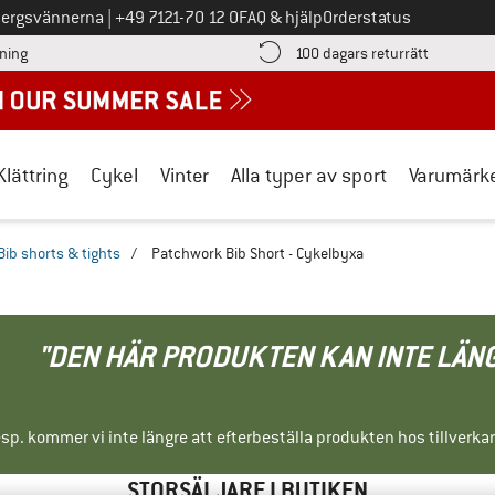
Ring oss på
bergsvännerna
|
+49 7121-70 12 0
FAQ & hjälp
Orderstatus
Hitta betalningsinformationen här! Öppnas i en inforuta
Gå till re
lning
100 dagars returrätt
Klättring
Cykel
Vinter
Alla typer av sport
Varumärk
Bib shorts & tights
/
Patchwork Bib Short - Cykelbyxa
"DEN HÄR PRODUKTEN KAN INTE LÄN
sp. kommer vi inte längre att efterbeställa produkten hos tillverka
STORSÄLJARE I BUTIKEN