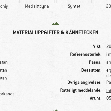
tchig
Med sittdyna
Syntet
20
MATERIALUPPGIFTER & KÄNNETECKEN
Vikt:
20
Referensstorlek:
i 
Passa:
stan
sm
Dessutom:
stan
er
de
stan
Övriga angivelser:
Pa
Rättsligt meddelande:
In
torkande,
Art.nr:
05