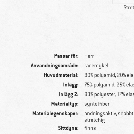
Stre
Passar för:
Herr
Användningsområde:
racercykel
Huvudmaterial:
80% polyamid, 20% ela
Inlägg:
75% polyamid, 25% ela
Inlägg 2:
83% polyester, 17% ela
Materialtyp:
syntetfiber
Materialegenskaper:
andningsaktiv, snabb
stretchig
Sittdyna:
finns