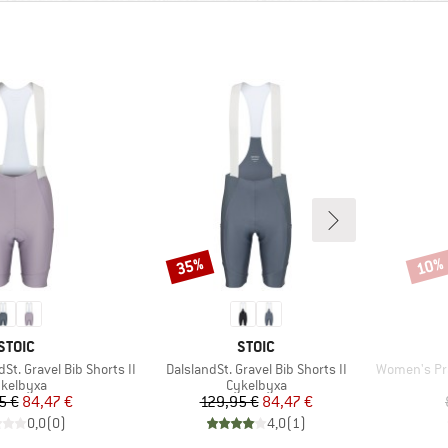
35%
10%
Rabatt
Rabat
VARUMÄRKE
VARUMÄRKE
STOIC
STOIC
Produkter
Produkter
t. Gravel Bib Shorts II
DalslandSt. Gravel Bib Shorts II
Women's Prag
oduktgrupp
Produktgrupp
kelbyxa
Cykelbyxa
Pris
Reducerat pris
Pris
Reducerat pris
5 €
84,47 €
129,95 €
84,47 €
0,0
(
0
)
4,0
(
1
)