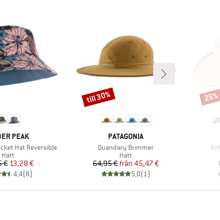
till 30%
25%
Rabatt
Rabat
UMÄRKE
VARUMÄRKE
ER PEAK
PATAGONIA
Produkter
Pro
cket Hat Reversible
Quandary Brimmer
Air
Produktgrupp
Produktgrupp
Hatt
Hatt
Pris
Reducerat pris
Pris
Reducerat pris
5 €
13,28 €
64,95 €
från
45,47 €
4,4
(
8
)
5,0
(
1
)