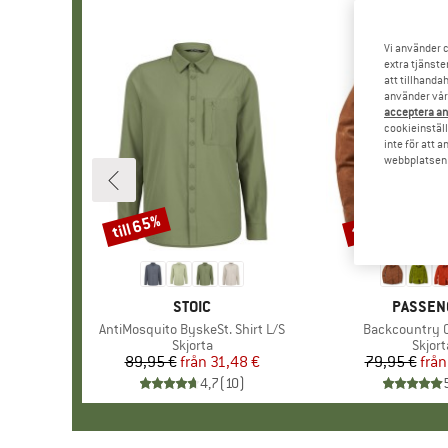
Vi använder c
extra tjänste
att tillhanda
använder vår 
acceptera an
cookieinställ
inte för att 
webbplatsen e
till 65%
till 35%
Rabatt
Rabatt
VARUMÄRKE
STOIC
VARUMÄ
PASSEN
Produkter
AntiMosquito ByskeSt. Shirt L/S
Produkter
Backcountry C
Produktgrupp
Skjorta
Produ
Skjort
89,95 €
från
Pris
Reducerat pris
31,48 €
79,95 €
från
Pr
Re
4,7
(
10
)