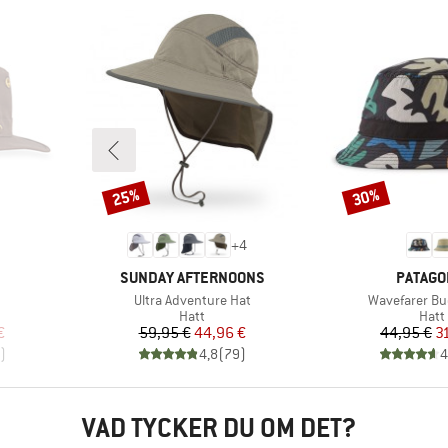
25%
30%
Rabatt
Rabatt
+
4
KE
VARUMÄRKE
VARUM
SUNDAY AFTERNOONS
PATAGO
Produkter
Produkter
Ultra Adventure Hat
Wavefarer Bu
rupp
Produktgrupp
Prod
Hatt
Hatt
at pris
Pris
Reducerat pris
Pr
Re
€
59,95 €
44,96 €
44,95 €
3
)
4,8
(
79
)
4
VAD TYCKER DU OM DET?