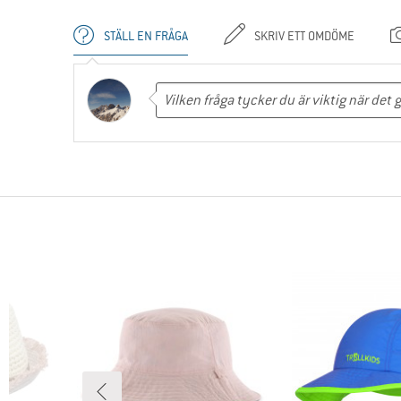
STÄLL EN FRÅGA
SKRIV ETT OMDÖME