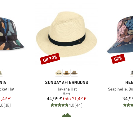
till 30%
62%
Rabatt
Rabatt
ÄRKE
VARUMÄRKE
VAR
NIA
SUNDAY AFTERNOONS
HEB
Produkter
Produkter
cket Hat
Havana Hat
SeapineHe. Bu
uktgrupp
Produktgrupp
Hatt
is
ducerat pris
Pris
Reducerat pris
1,47 €
44,95 €
från
31,47 €
34,9
,6
(
16
)
4,8
(
44
)