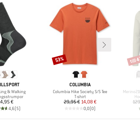
till 
53%
Rabatt
Rabat
UMÄRKE
VARUMÄRKE
ILLSPORT
COLUMBIA
er
Produkter
Produkte
king & Walking
Columbia Hike Society S/S Tee
Merino21
tgrupp
Produktgrupp
Pr
ngsstrumpor
T-shirt
Ho
Pris
Pris
Reducerat pris
4,95 €
29,95 €
14,08 €
129
4,6
(
5
)
0,0
(
0
)