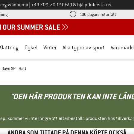
Ring oss på
bergsvännerna
|
+49 7121-70 12 0
FAQ & hjälp
Orderstatus
Hitta betalningsinformationen här! Öppnas i en inforuta
Gå till re
lning
100 dagars returrätt
Klättring
Cykel
Vinter
Alla typer av sport
Varumärk
Dave SP - Hatt
"DEN HÄR PRODUKTEN KAN INTE LÄN
sp. kommer vi inte längre att efterbeställa produkten hos tillverka
ANDRA SOM TITTADE PÅ DENNA KÖPTE OCKSÅ