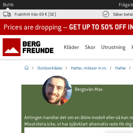
Till
Butik
Fråga 
Fraktfritt från 69 € (SE)
Säker beta
Up to 50% off now in our summer sale
Kläder
Skor
Utrustning
Hemsida
/
Outdoorkläder
/
Hattar, mössor m.m.
/
Hattar
/
Bergsvän Max
Antingen handlar det om en äldre modell eller så kan re
Misströsta icke, vi har självklart alternativ redo för dig: