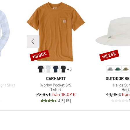
till 30%
till 25%
Rabatt
Rabatt
+
5
VARUMÄRKE
VARUMÄRKE
CARHARTT
OUTDOOR R
Produkter
Produkter
ght Shirt
Workw Pocket S/S
Helios Su
upp
Produktgrupp
Prod
T-shirt
Hatt
Pris
Reducerat pris
Pr
Re
22,95 €
från
16,07 €
44,95 €
från
)
4,5
(
15
)