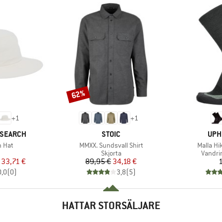
62%
Rabatt
+
1
+
1
VARUMÄRKE
VAR
ESEARCH
STOIC
UPH
Produkter
Produkt
n Hat
MMXX. Sundsvall Shirt
Malla Hi
uktgrupp
Produktgrupp
Produk
Skjorta
Vandri
is
ducerat pris
Pris
Reducerat pris
33,71 €
89,95 €
34,18 €
1
0,0
(
0
)
3,8
(
5
)
HATTAR STORSÄLJARE