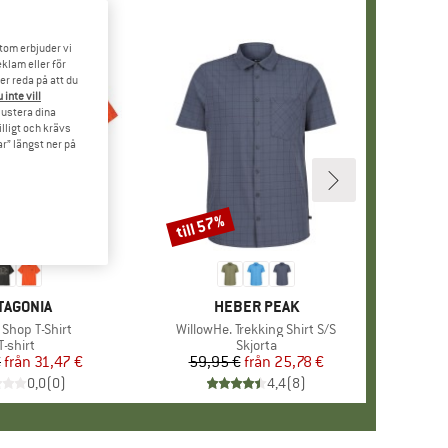
tom erbjuder vi
klam eller för
er reda på att du
 inte vill
 justera dina
illigt och krävs
r” längst ner på
till 57%
Rabatt
RUMÄRKE
TAGONIA
VARUMÄRKE
HEBER PEAK
kter
 Shop T-Shirt
Produkter
WillowHe. Trekking Shirt S/S
Produktgrupp
T-shirt
Produktgrupp
Skjorta
€
från
Pris
Reducerat pris
31,47 €
59,95 €
från
Pris
Reducerat pris
25,78 €
0,0
(
0
)
4,4
(
8
)