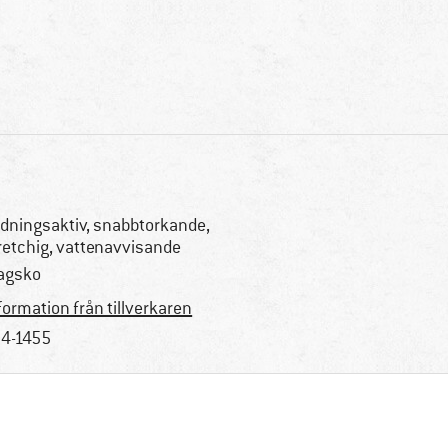
dningsaktiv, snabbtorkande,
retchig, vattenavvisande
agsko
formation från tillverkaren
4-1455