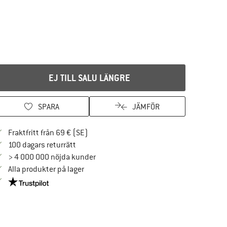
EJ TILL SALU LÄNGRE
SPARA
JÄMFÖR
Hitta fraktinformation här! Öppnas i en i
Fraktfritt från 69 € (SE)
Gå till returpolicyn här Öppnas i en inforuta
100 dagars returrätt
> 4 000 000 nöjda kunder
Alla produkter på lager
Trust Pilot-garanti - hitta all information här!