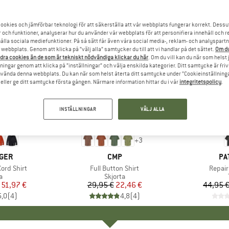
ookies och jämförbar teknologi för att säkerställa att vår webbplats fungerar korrekt. Dessu
r och funktioner, analyserar hur du använder vår webbplats för att personifiera innehåll och re
hålla sociala mediefunktioner. På så sätt får även våra social media-, reklam- och analyspartn
webbplats. Genom att klicka på ”välj alla” samtycker du till att vi handlar på det sättet.
Om du
dra cookies än de som är tekniskt nödvändiga klickar du här
. Om du vill kan du när som helst
ningar genom att klicka på ”inställningar” och välja enskilda kategorier. Ditt samtycke är friv
använda denna webbplats. Du kan när som helst återta ditt samtycke under ”Cookieinställninga
ller ge ditt samtycke första gången. Närmare information hittar du i vår
integritetspolicy
.
INSTÄLLNINGAR
VÄLJ ALLA
till 30%
25%
Rabatt
Rabatt
+
3
RKE
GER
VARUMÄRKE
CMP
VA
PA
ord Shirt
Produkter
Full Button Shirt
Produ
Repair
ktgrupp
a
Produktgrupp
Skjorta
is
ducerat pris
51,97 €
29,95 €
Pris
Reducerat pris
22,46 €
44,95 
5,0
(
4
)
4,8
(
4
)