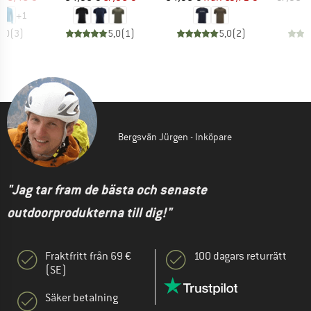
+
1
5,0
(
3
)
5,0
(
1
)
5,0
(
2
)
Bergsvän Jürgen - Inköpare
"Jag tar fram de bästa och senaste
outdoorprodukterna till dig!"
Fraktfritt från 69 €
100 dagars returrätt
(SE)
Säker betalning