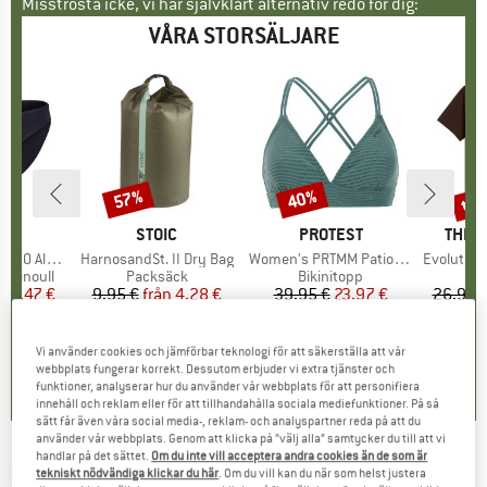
Misströsta icke, vi har självklart alternativ redo för dig:
VÅRA STORSÄLJARE
til
57%
40%
Rabatt
Rabatt
Raba
UMÄRKE
C
VARUMÄRKE
STOIC
VARUMÄRKE
PROTEST
VARU
THE 
enSt. Brief
Produkter
HarnosandSt. II Dry Bag
Produkter
Women's PRTMM Patio Triangle
Produkte
Evolution Simpl
p
erinoull
Produktgrupp
Packsäck
Produktgrupp
Bikinitopp
is
ducerat pris
24,47 €
9,95 €
från
Pris
Reducerat pris
4,28 €
39,95 €
Pris
Reducerat pris
23,97 €
26,95 
+
3
,8
(
44
)
5,0
(
2
)
4,9
(
23
)
Vi använder cookies och jämförbar teknologi för att säkerställa att vår
webbplats fungerar korrekt. Dessutom erbjuder vi extra tjänster och
funktioner, analyserar hur du använder vår webbplats för att personifiera
innehåll och reklam eller för att tillhandahålla sociala mediefunktioner. På så
sätt får även våra social media-, reklam- och analyspartner reda på att du
använder vår webbplats. Genom att klicka på ”välj alla” samtycker du till att vi
handlar på det sättet.
Om du inte vill acceptera andra cookies än de som är
MARTINI
-
Firstline Shirt - Merinotröja
tekniskt nödvändiga klickar du här
. Om du vill kan du när som helst justera