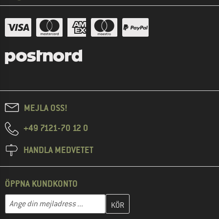
MEJLA OSS!
+49 7121-70 12 0
HANDLA MEDVETET
ÖPPNA KUNDKONTO
Skriv in din e-postadress här och skapa ditt kundkonto i nästa st
Mejladress