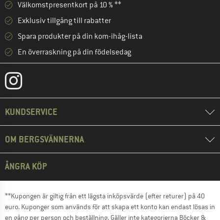
Välkomstpresentkort på 10 % **
Exklusiv tillgång till rabatter
Spara produkter på din kom-ihåg-lista
En överraskning på din födelsedag
KUNDSERVICE
OM BERGSVÄNNERNA
ÅNGRA KÖP
**Kupongen är giltig från ett lägsta inköpsvärde (efter returer) på 40
euro. Kuponger som används för att skapa ett konto kan endast lösas in
en gång per person och beställning. Gäller inte kategorierna Böcker &