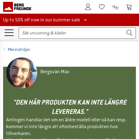
Till kundkontot
Till 
Till minneslistan.
Till produk
Up to 50% off now in our summer sale
Up to 50% off now in our summer sale »
Merinotröjor
Bergsvän Max
"DEN HÄR PRODUKTEN KAN INTE LÄNGRE
LEVERERAS."
Antingen handlar det om en äldre modell eller så kan resp.
kommer vi inte längre att efterbeställa produkten hos
tillverkaren.