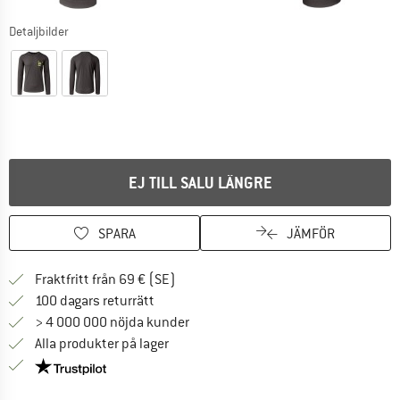
Detaljbilder
EJ TILL SALU LÄNGRE
SPARA
JÄMFÖR
Hitta fraktinformation här! Öppnas i e
Fraktfritt från 69 € (SE)
Gå till returpolicyn här Öppnas i en infor
100 dagars returrätt
> 4 000 000 nöjda kunder
Alla produkter på lager
Trust Pilot-garanti - hitta all information här!