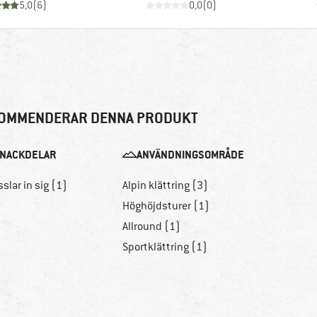
5,0
(
6
)
0,0
(
0
)
OMMENDERAR DENNA PRODUKT
NACKDELAR
ANVÄNDNINGSOMRÅDE
sslar in sig (1)
Alpin klättring (3)
Höghöjdsturer (1)
Allround (1)
Sportklättring (1)