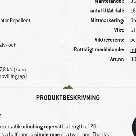
Mantelandel:
3
antal UIAA-fall:
16
Mittmarkering:
Water Repellent-
fi
Vikt:
51
Viktreferens:
pe
alv- och
Rättsligt meddelande:
In
Art.nr:
30
 7,8 kN (som
 tvillingrep)
PRODUKTBESKRIVNING
T
climbing rope
a versatile
with a length of 70
single rope
as a half rope, a
or a twin rope. Thanks