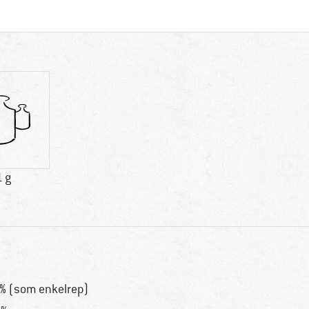
1 g
% (som enkelrep)