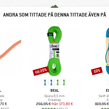
ANDRA SOM TITTADE PÅ DENNA TITTADE ÄVEN PÅ
till 20%
10%
Rabatt
Rabatt
MÄRKE
VARUMÄRKE
V
L
BEAL
E
er
Produkter
Produk
ide
Opera 8,5 mm
Swift 4
tgrupp
Produktgrupp
P
ep
Enkelrep
E
is
Pris
Reducerat pris
,70 €
256,95 €
från
173,80 €
169,95 €