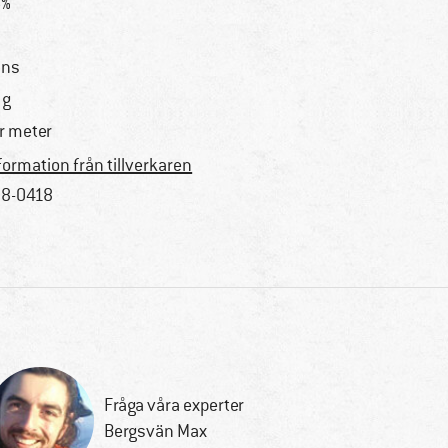
6%
nns
 g
r meter
formation från tillverkaren
8-0418
Fråga våra experter
Bergsvän Max