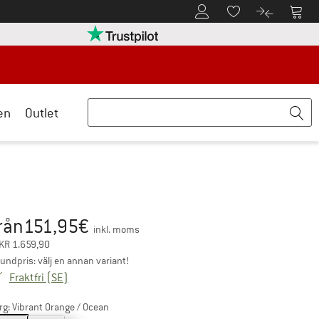
Till kundkontot
Till 
Till minneslistan.
Till produk
turpolicyn här Öppnas i en inforuta
Trust Pilot-garanti - hitta all informatio
en
Outlet
rån
151,95
€
is:
inkl. moms
KR
1.659,90
undpris: välj en annan variant!
Sverige. Information om fraktkostnader. Öppnas i en 
Fraktfri
(SE)
rg:
Vibrant Orange / Ocean