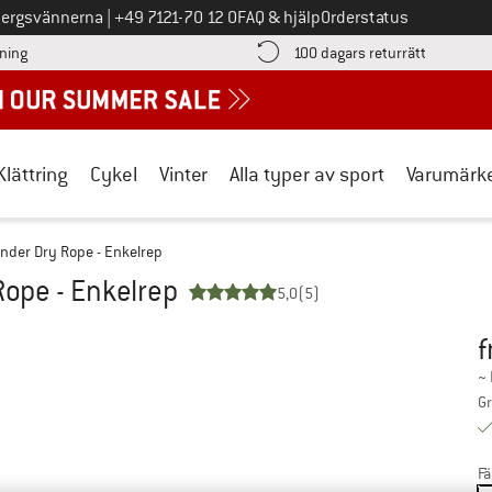
Ring oss på
bergsvännerna
|
+49 7121-70 12 0
FAQ & hjälp
Orderstatus
Hitta betalningsinformationen här! Öppnas i en inforuta
Gå till re
lning
100 dagars returrätt
Klättring
Cykel
Vinter
Alla typer av sport
Varumärk
ender Dry Rope - Enkelrep
Rope - Enkelrep
5,0
(5)
f
Pr
~
Gr
Fä