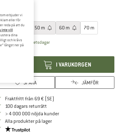
tom erbjuder vi
lj en storlek:
klam eller för
er reda på att du
30 m
40 m
50 m
60 m
70 m
 inte vill
 justera dina
illigt och krävs
Länken öppnas i en inforuta och innehåller leve
veranstid: 4-5 arbetsdagar
r” längst ner på
ängd:
I VARUKORGEN
SPARA
JÄMFÖR
Hitta fraktinformation här! Öppnas i en i
Fraktfritt från 69 € (SE)
Gå till returpolicyn här Öppnas i en inforuta
100 dagars returrätt
> 4 000 000 nöjda kunder
Alla produkter på lager
Trust Pilot-garanti - hitta all information här!