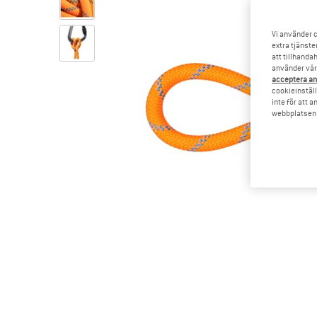
Vi använder c
extra tjänste
att tillhanda
använder vår 
acceptera an
cookieinställ
inte för att 
webbplatsen e