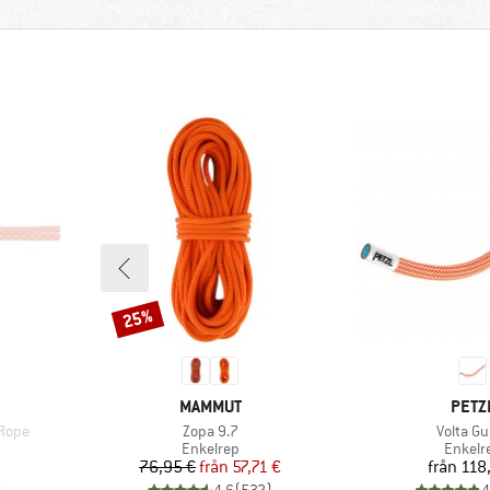
25%
Rabatt
E
VARUMÄRKE
VARU
MAMMUT
PETZ
Produkter
Produkt
 Rope
Zopa 9.7
Volta Gu
pp
Produktgrupp
Produk
Enkelrep
Enkelr
Pris
Reducerat pris
Pr
76,95 €
från
57,71 €
från
118