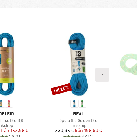
till 10%
Rabatt
ARUMÄRKE
VARUMÄRKE
DELRID
BEAL
ter
Produkter
8 Eco Dry 8,9
Opera 8.5 Golden Dry
roduktgrupp
Produktgrupp
nkelrep
Enkelrep
Pris
Reducerat pris
Pris
Reducerat pris
från
152,96 €
330,95 €
från
196,60 €