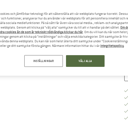
ookies och jämförbar teknologi för att säkerställa att vår webbplats fungerar korrekt. Dessu
Vä
r och funktioner, analyserar hur du använder vår webbplats för att personifiera innehåll och re
hålla sociala mediefunktioner. På så sätt får även våra social media-, reklam- och analyspartn
webbplats. Genom att klicka på ”välj alla” samtycker du till att vi handlar på det sättet.
Om du
dra cookies än de som är tekniskt nödvändiga klickar du här
. Om du vill kan du när som helst
ningar genom att klicka på ”inställningar” och välja enskilda kategorier. Ditt samtycke är friv
Le
använda denna webbplats. Du kan när som helst återta ditt samtycke under ”Cookieinställninga
ller ge ditt samtycke första gången. Närmare information hittar du i vår
integritetspolicy
.
M
INSTÄLLNINGAR
VÄLJ ALLA