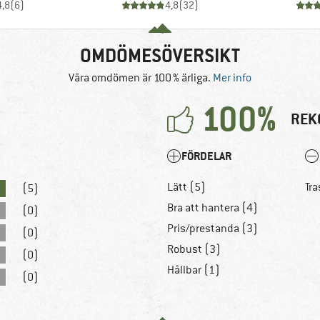
4,8
(
6
)
4,8
(
32
)
OMDÖMESÖVERSIKT
Våra omdömen är 100 % ärliga.
Mer info
100%
REK
FÖRDELAR
Lätt (5)
Tra
(5)
Bra att hantera (4)
(0)
Pris/prestanda (3)
(0)
Robust (3)
(0)
Hållbar (1)
(0)