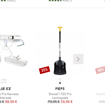
5,0
(
2
)
4,6
(
7
)
25%
40%
Rabatt
Rabat
ARUMÄRKE
VARUMÄRKE
LUE ICE
PIEPS
er
Produkter
Produk
 Pro Harness
Shovel T 705 Pro
NijakS
oduktgrupp
Produktgrupp
ättersele
Lavinspade
Pris
Reducerat pris
Pris
Reducerat pris
5 €
98,96 €
79,95 €
59,96 €
359