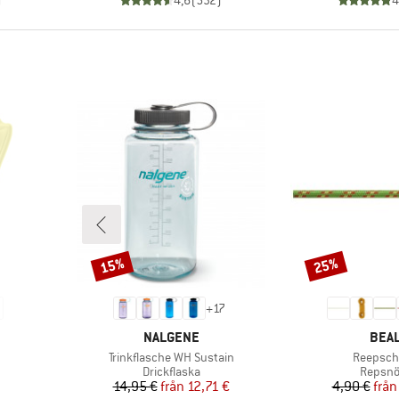
)
4,6
(
532
)
4
15%
25%
Rabatt
Rabatt
+
17
KE
VARUMÄRKE
VAR
NALGENE
BEA
Produkter
Produkte
Trinkflasche WH Sustain
Reepsch
Produktgrupp
Produk
Drickflaska
Repsnö
Pris
Reducerat pris
Pr
Re
14,95 €
från
12,71 €
4,90 €
från