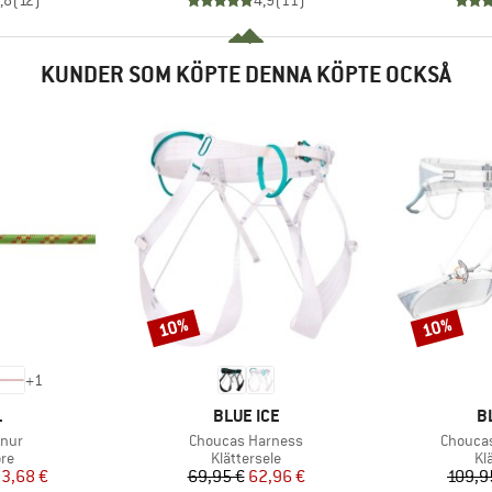
,8
(
12
)
4,9
(
11
)
KUNDER SOM KÖPTE DENNA KÖPTE OCKSÅ
10%
10%
Rabatt
Rabatt
+
1
UMÄRKE
VARUMÄRKE
V
L
BLUE ICE
B
r
Produkter
Produkt
nur
Choucas Harness
Choucas
tgrupp
Produktgrupp
Pr
re
Klättersele
Kl
is
ducerat pris
Pris
Reducerat pris
3,68 €
69,95 €
62,96 €
109,9