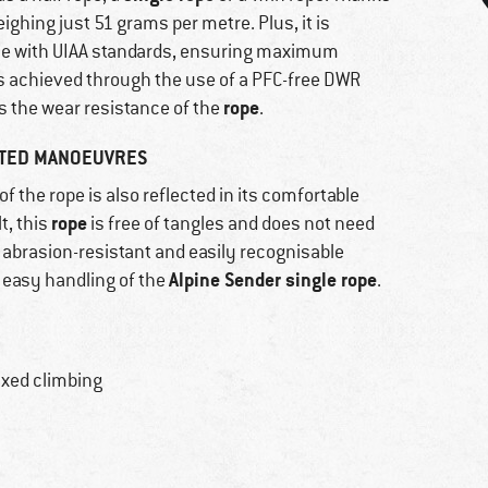
eighing just 51 grams per metre. Plus, it is
nce with UIAA standards, ensuring maximum
is achieved through the use of a PFC-free DWR
rope
s the wear resistance of the
.
ATED MANOEUVRES
 of the rope is also reflected in its comfortable
rope
t, this
is free of tangles and does not need
e abrasion-resistant and easily recognisable
Alpine Sender single rope
 easy handling of the
.
mixed climbing