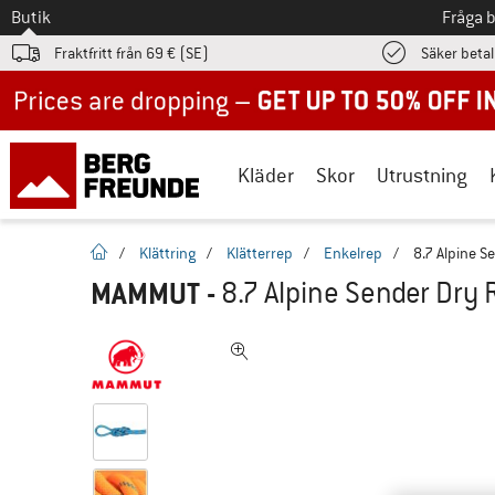
Till
Butik
Fråga 
Fraktfritt från 69 € (SE)
Säker beta
Up to 50% off now in our summer sale
Kläder
Skor
Utrustning
Hemsida
/
Klättring
/
Klätterrep
/
Enkelrep
/
8.7 Alpine S
MAMMUT
-
8.7 Alpine Sender Dry 