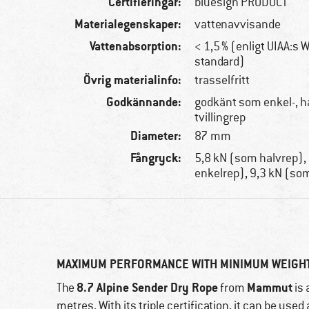
Certifieringar:
bluesign PRODUCT
Materialegenskaper:
vattenavvisande
Vattenabsorption:
< 1,5 % (enligt UIAA:s 
standard)
Övrig materialinfo:
trasselfritt
Godkännande:
godkänt som enkel-, h
tvillingrep
Diameter:
87 mm
Fångryck:
5,8 kN (som halvrep),
enkelrep), 9,3 kN (som
MAXIMUM PERFORMANCE WITH MINIMUM WEIGH
8.7 Alpine Sender Dry Rope
Mammut
The
from
is 
metres. With its triple certification, it can be used 