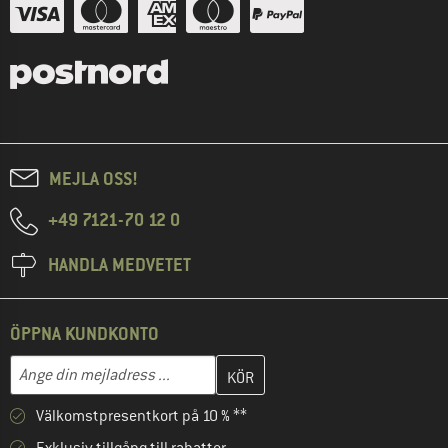
MEJLA OSS!
+49 7121-70 12 0
HANDLA MEDVETET
ÖPPNA KUNDKONTO
Skriv in din e-postadress här och skapa ditt kundkonto i nästa st
Mejladress
Välkomstpresentkort på 10 % **