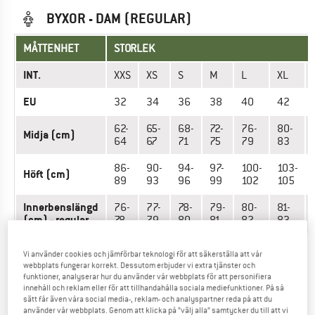
BYXOR - DAM (REGULAR)
MÅTTENHET
STORLEK
INT.
XXS
XS
S
M
L
XL
EU
32
34
36
38
40
42
62-
65-
68-
72-
76-
80-
Midja (cm)
64
67
71
75
79
83
86-
90-
94-
97-
100-
103-
Höft (cm)
89
93
96
99
102
105
Innerbenslängd
76-
77-
78-
79-
80-
81-
(cm) - regular
78
79
80
81
82
83
Vi använder cookies och jämförbar teknologi för att säkerställa att vår
Har du hittat rätt storlek? Se Dam
Byxor outdoor
i
webbplats fungerar korrekt. Dessutom erbjuder vi extra tjänster och
webbutiken för Löffler nu!
funktioner, analyserar hur du använder vår webbplats för att personifiera
innehåll och reklam eller för att tillhandahålla sociala mediefunktioner. På så
sätt får även våra social media-, reklam- och analyspartner reda på att du
BYXOR - DAM (SHORT)
använder vår webbplats. Genom att klicka på ”välj alla” samtycker du till att vi