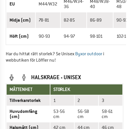
M46/W34-
M48/W38-
M50/W
EU
M44/W32
36
40
48
Midja (cm)
78-81
82-85
86-89
90-93
Höft (cm)
90-93
94-97
98-101
102-10
Har du hittat rätt storlek? Se Unisex
Byxor outdoor
i
webbutiken för Löffler nu!
HALSKRAGE - UNISEX
MÅTTENHET
STORLEK
Tillverkarstorlek
1
2
3
Huvudomfång
53-56
56-58
58-61
(cm)
cm
cm
cm
Halsmått (cm)
42 cm
44 cm
46 cm