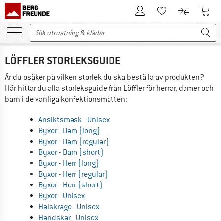
Till kundkontot
Till 
Till minneslistan.
Till produk
LÖFFLER STORLEKSGUIDE
Är du osäker på vilken storlek du ska beställa av produkten?
Här hittar du alla storleksguide från Löffler för herrar, damer och
barn i de vanliga konfektionsmåtten:
Ansiktsmask - Unisex
Byxor - Dam (long)
Byxor - Dam (regular)
Byxor - Dam (short)
Byxor - Herr (long)
Byxor - Herr (regular)
Byxor - Herr (short)
Byxor - Unisex
Halskrage - Unisex
Handskar - Unisex