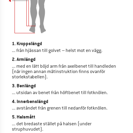
1. Kroppslängd
... från hjässan till golvet – helst mot en vägg.
2. Armlängd
... med en lätt böjd arm från axelbenet till handleden
(när ingen annan mätinstruktion finns ovanför
storlekstabellen).
3. Benlängd
... utsidan av benet från höftbenet till fotknölen.
4. Innerbenslängd
... avståndet från grenen till nedanför fotknölen.
5. Halsmått
... det bredaste stället på halsen (under
struphuvudet).