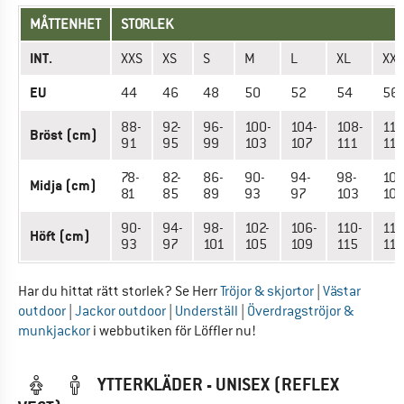
MÅTTENHET
STORLEK
INT.
XXS
XS
S
M
L
XL
XXL
EU
44
46
48
50
52
54
56
88-
92-
96-
100-
104-
108-
112
Bröst (cm)
91
95
99
103
107
111
115
78-
82-
86-
90-
94-
98-
104
Midja (cm)
81
85
89
93
97
103
10
90-
94-
98-
102-
106-
110-
116
Höft (cm)
93
97
101
105
109
115
119
Har du hittat rätt storlek? Se Herr
Tröjor & skjortor
|
Västar
outdoor
|
Jackor outdoor
|
Underställ
|
Överdragströjor &
munkjackor
i webbutiken för Löffler nu!
YTTERKLÄDER - UNISEX (REFLEX