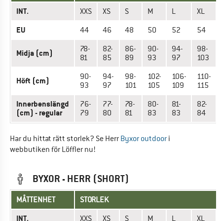
INT.
XXS
XS
S
M
L
XL
EU
44
46
48
50
52
54
78-
82-
86-
90-
94-
98-
Midja (cm)
81
85
89
93
97
103
90-
94-
98-
102-
106-
110-
Höft (cm)
93
97
101
105
109
115
Innerbenslängd
76-
77-
78-
80-
81-
82-
(cm) - regular
79
80
81
83
83
84
Har du hittat rätt storlek? Se Herr
Byxor outdoor
i
webbutiken för Löffler nu!
BYXOR - HERR (SHORT)
MÅTTENHET
STORLEK
INT.
XXS
XS
S
M
L
XL