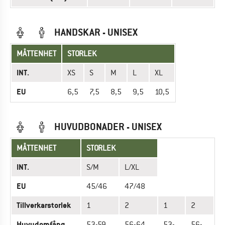
HANDSKAR - UNISEX
MÅTTENHET
STORLEK
INT.
XS
S
M
L
XL
EU
6,5
7,5
8,5
9,5
10,5
HUVUDBONADER - UNISEX
MÅTTENHET
STORLEK
INT.
S/M
L/XL
EU
45/46
47/48
Tillverkarstorlek
1
2
1
2
Huvudomfång
53-59
56-64
53-
56-