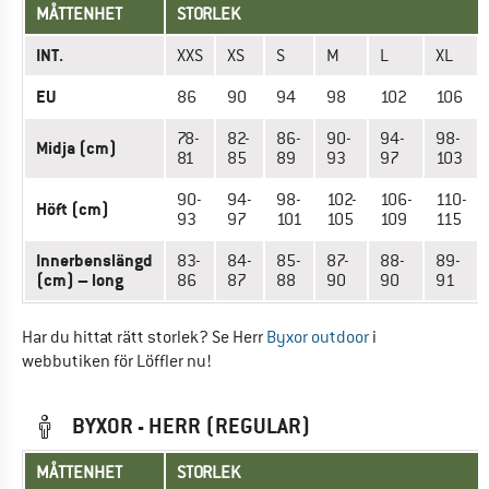
MÅTTENHET
STORLEK
INT.
XXS
XS
S
M
L
XL
EU
86
90
94
98
102
106
78-
82-
86-
90-
94-
98-
Midja (cm)
81
85
89
93
97
103
90-
94-
98-
102-
106-
110-
Höft (cm)
93
97
101
105
109
115
Innerbenslängd
83-
84-
85-
87-
88-
89-
(cm) – long
86
87
88
90
90
91
Har du hittat rätt storlek? Se Herr
Byxor outdoor
i
webbutiken för Löffler nu!
BYXOR - HERR (REGULAR)
MÅTTENHET
STORLEK