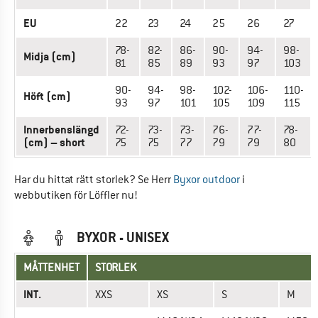
EU
22
23
24
25
26
27
78-
82-
86-
90-
94-
98-
Midja (cm)
81
85
89
93
97
103
90-
94-
98-
102-
106-
110-
Höft (cm)
93
97
101
105
109
115
Innerbenslängd
72-
73-
73-
76-
77-
78-
(cm) – short
75
75
77
79
79
80
Har du hittat rätt storlek? Se Herr
Byxor outdoor
i
webbutiken för Löffler nu!
BYXOR - UNISEX
MÅTTENHET
STORLEK
INT.
XXS
XS
S
M