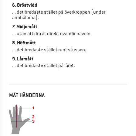
6. Bröstvidd
... det bredaste stället på överkroppen (under
armhålorna).
7. Midjemått
... utan att dra åt direkt ovanför naveln.
8. Höftmått
... det bredaste stället runt stussen.
9. Lårmått
... det bredaste stället på låret.
MÄT HÄNDERNA