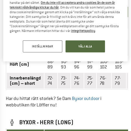
handlar på det sättet.
Om du inte vill acceptera andra cookies än de som är
tekniskt nödvändiga klickar du här
. Om du vill kan du när som helst justera
MÅTTENHET
STORLEK
dina cookieinställningar genom att klicka på ”inställningar” och välja enskilda
kategorier. Ditt samtycke är frivilligt och krävs inte för att använda denna
webbplats. Du kan när som helst återta ditt samtycke under
INT.
XXS
XS
S
M
L
XL
”Cookieinställningar” längst ner på webbplatsen eller ge ditt samtycke första
gången. Närmare information hittar du i vår
integritetspolicy
.
EU
16
17
18
19
20
21
62-
65-
68-
72-
76-
80-
INSTÄLLNINGAR
VÄLJ ALLA
Midja (cm)
64
67
71
75
79
83
86-
90-
94-
97-
100-
103-
Höft (cm)
89
93
96
99
102
105
Innerbenslängd
72-
73-
74-
75-
76-
77-
(cm) – short
74
75
76
77
78
79
Har du hittat rätt storlek? Se Dam
Byxor outdoor
i
webbutiken för Löffler nu!
BYXOR - HERR (LONG)