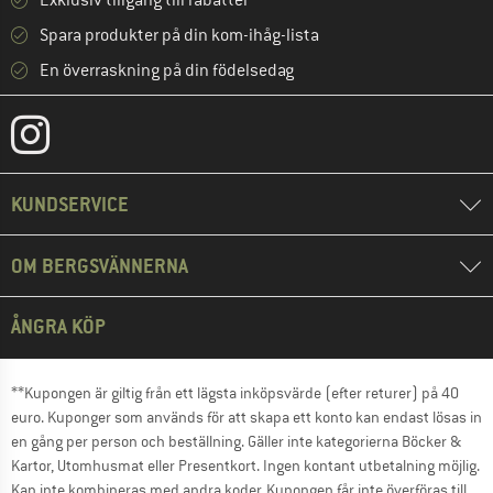
Exklusiv tillgång till rabatter
Spara produkter på din kom-ihåg-lista
En överraskning på din födelsedag
KUNDSERVICE
OM BERGSVÄNNERNA
ÅNGRA KÖP
**Kupongen är giltig från ett lägsta inköpsvärde (efter returer) på 40
euro. Kuponger som används för att skapa ett konto kan endast lösas in
en gång per person och beställning. Gäller inte kategorierna Böcker &
Kartor, Utomhusmat eller Presentkort. Ingen kontant utbetalning möjlig.
Kan inte kombineras med andra koder. Kupongen får inte överföras till