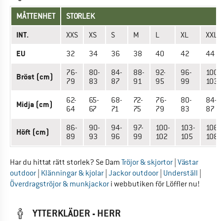
MÅTTENHET
STORLEK
INT.
XXS
XS
S
M
L
XL
XXL
EU
32
34
36
38
40
42
44
76-
80-
84-
88-
92-
96-
100-
Bröst (cm)
79
83
87
91
95
99
103
62-
65-
68-
72-
76-
80-
84-
Midja (cm)
64
67
71
75
79
83
87
86-
90-
94-
97-
100-
103-
106-
Höft (cm)
89
93
96
99
102
105
108
Har du hittat rätt storlek? Se Dam
Tröjor & skjortor
|
Västar
outdoor
|
Klänningar & kjolar
|
Jackor outdoor
|
Underställ
|
Överdragströjor & munkjackor
i webbutiken för Löffler nu!
YTTERKLÄDER - HERR