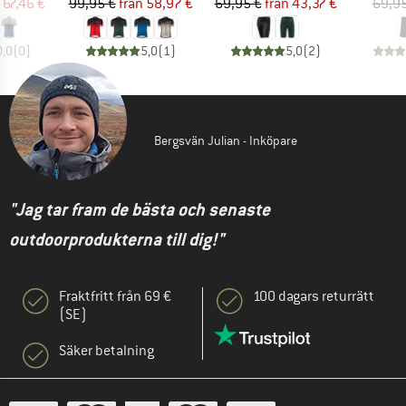
is
ducerat pris
Pris
Reducerat pris
Pris
Reducerat pris
67,46 €
99,95 €
från
58,97 €
69,95 €
från
43,37 €
69,95
0,0
(
0
)
5,0
(
1
)
5,0
(
2
)
Bergsvän Julian - Inköpare
"Jag tar fram de bästa och senaste
outdoorprodukterna till dig!"
Fraktfritt från 69 €
100 dagars returrätt
(SE)
Säker betalning