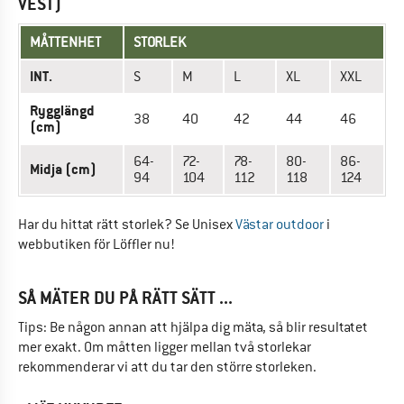
VEST)
MÅTTENHET
STORLEK
INT.
S
M
L
XL
XXL
Rygglängd
38
40
42
44
46
(cm)
64-
72-
78-
80-
86-
Midja (cm)
94
104
112
118
124
Har du hittat rätt storlek? Se Unisex
Västar outdoor
i
webbutiken för Löffler nu!
SÅ MÄTER DU PÅ RÄTT SÄTT ...
Tips: Be någon annan att hjälpa dig mäta, så blir resultatet
mer exakt. Om måtten ligger mellan två storlekar
rekommenderar vi att du tar den större storleken.