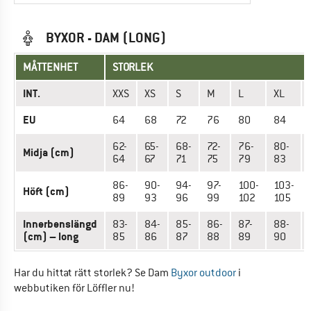
BYXOR - DAM (LONG)
MÅTTENHET
STORLEK
INT.
XXS
XS
S
M
L
XL
EU
64
68
72
76
80
84
62-
65-
68-
72-
76-
80-
Midja (cm)
64
67
71
75
79
83
86-
90-
94-
97-
100-
103-
Höft (cm)
89
93
96
99
102
105
Innerbenslängd
83-
84-
85-
86-
87-
88-
(cm) – long
85
86
87
88
89
90
Har du hittat rätt storlek? Se Dam
Byxor outdoor
i
webbutiken för Löffler nu!