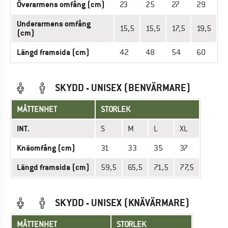
Överarmens omfång (cm)
23
25
27
29
Underarmens omfång
15,5
15,5
17,5
19,5
(cm)
Längd framsida (cm)
42
48
54
60
SKYDD - UNISEX (BENVÄRMARE)
MÅTTENHET
STORLEK
INT.
S
M
L
XL
Knäomfång (cm)
31
33
35
37
Längd framsida (cm)
59,5
65,5
71,5
77,5
SKYDD - UNISEX (KNÄVÄRMARE)
MÅTTENHET
STORLEK