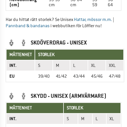
(cm)
cm
cm
59
64
Har du hittat rätt storlek? Se Unisex
Hattar, mössor m.m.
|
Pannband & bandanas
i webbutiken för Löffler nu!
SKOÖVERDRAG - UNISEX
MÅTTENHET
STORLEK
INT.
S
M
L
XL
XXL
EU
39/40
41/42
43/44
45/46
47/48
SKYDD - UNISEX (ARMVÄRMARE)
MÅTTENHET
STORLEK
INT.
S
M
L
XL