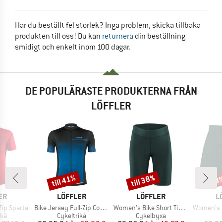
Har du beställt fel storlek? Inga problem, skicka tillbaka
produkten till oss! Du kan
returnera
din beställning
smidigt och enkelt inom 100 dagar.
DE POPULÄRASTE PRODUKTERNA FRÅN
LÖFFLER
till 41%
till 38%
29
Rabatt
Rabatt
Raba
ÄRKE
VARUMÄRKE
VARUMÄRKE
V
ER
LÖFFLER
LÖFFLER
L
Produkter
Produkter
Produkter
-Zip Sparta
Bike Jersey Full-Zip Coogan Mid
Women's Bike Short Tights Tour
Women's Skirt Act
tgrupp
Produktgrupp
Produktgrupp
ikå
Cykeltrikå
Cykelbyxa