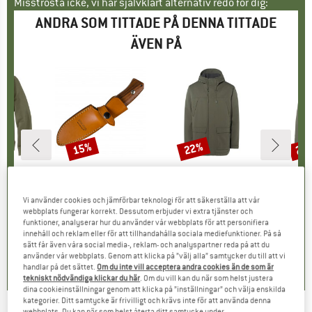
Misströsta icke, vi har självklart alternativ redo för dig:
ANDRA SOM TITTADE PÅ DENNA TITTADE
ÄVEN PÅ
15%
22%
20
Rabatt
Rabatt
Raba
ÄRKE
RTT
VARUMÄRKE
LIONSTEEL
VARUMÄRKE
VAUDE
neck Sweatshirt
Produkter
Hunting M3
Produkter
Manukau Parka III
Prod
Core
rupp
röjor
Produktgrupp
Knivar
Produktgrupp
Parka
Vi använder cookies och jämförbar teknologi för att säkerställa att vår
is
ducerat pris
4,96 €
168,95 €
Pris
Reducerat pris
143,61 €
349,95 €
Pris
Reducerat pris
272,96 €
299,9
webbplats fungerar korrekt. Dessutom erbjuder vi extra tjänster och
funktioner, analyserar hur du använder vår webbplats för att personifiera
innehåll och reklam eller för att tillhandahålla sociala mediefunktioner. På så
sätt får även våra social media-, reklam- och analyspartner reda på att du
0,0
(
0
)
0,0
(
0
)
0,0
(
0
)
använder vår webbplats. Genom att klicka på ”välj alla” samtycker du till att vi
handlar på det sättet.
Om du inte vill acceptera andra cookies än de som är
tekniskt nödvändiga klickar du här
. Om du vill kan du när som helst justera
dina cookieinställningar genom att klicka på ”inställningar” och välja enskilda
kategorier. Ditt samtycke är frivilligt och krävs inte för att använda denna
webbplats. Du kan när som helst återta ditt samtycke under