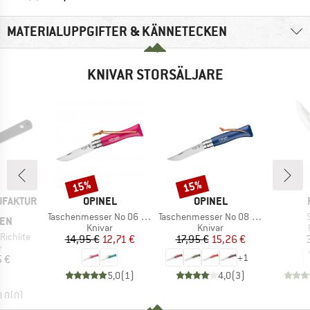
MATERIALUPPGIFTER & KÄNNETECKEN
KNIVAR STORSÄLJARE
15%
15%
Rabatt
Rabatt
VARUMÄRKE
VARUMÄRKE
UFAKTUR
OPINEL
OPINEL
Produkter
Produkter
Taschenmesser No 06 Colorama
Taschenmesser No 08 Colorama
GEN
Produktgrupp
Produktgrupp
Knivar
Knivar
Richlite
Pris
Reducerat pris
Pris
Reducerat pris
14,95 €
12,71 €
17,95 €
15,26 €
ktgrupp
r
+
1
is
5 €
5,0
(
1
)
4,0
(
3
)
0,0
(
0
)