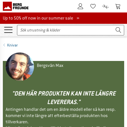
Till kundkontot
Till 
Till minneslistan.
Till produk
Up to 50% off now in our summer sale
Up to 50% off now in our summer sale »
Knivar
Bergsvän Max
"DEN HÄR PRODUKTEN KAN INTE LÄNGRE
LEVERERAS."
Antingen handlar det om en äldre modell eller så kan resp.
kommer vi inte längre att efterbeställa produkten hos
tillverkaren.