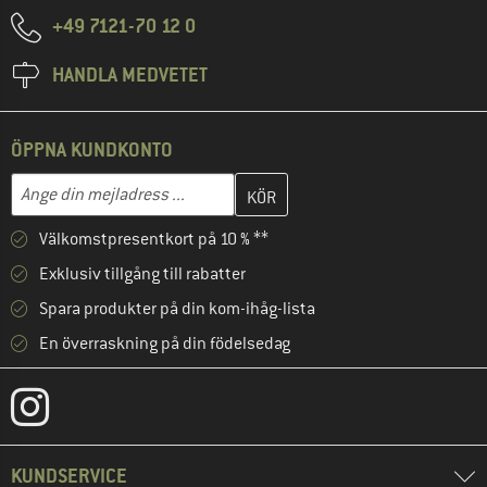
+49 7121-70 12 0
HANDLA MEDVETET
ÖPPNA KUNDKONTO
Skriv in din e-postadress här och skapa ditt kundkonto i nästa st
Mejladress
Välkomstpresentkort på 10 % **
Exklusiv tillgång till rabatter
Spara produkter på din kom-ihåg-lista
En överraskning på din födelsedag
KUNDSERVICE