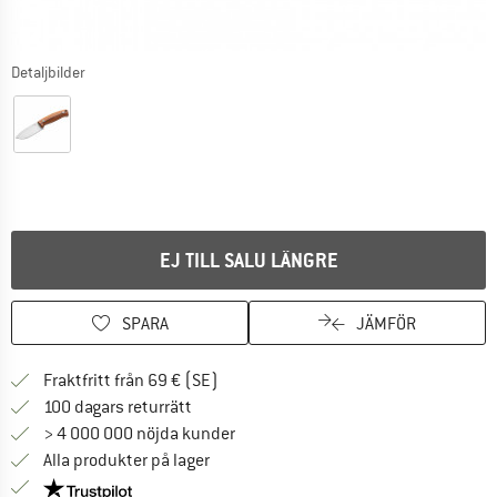
Detaljbilder
EJ TILL SALU LÄNGRE
SPARA
JÄMFÖR
Hitta fraktinformation här! Öppnas i e
Fraktfritt från 69 € (SE)
Gå till returpolicyn här Öppnas i en infor
100 dagars returrätt
> 4 000 000 nöjda kunder
Alla produkter på lager
Trust Pilot-garanti - hitta all information här!