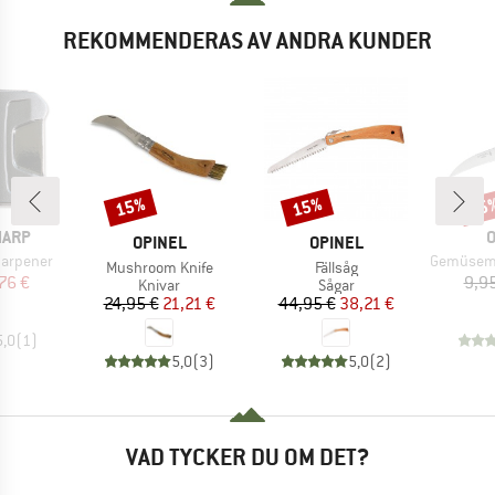
REKOMMENDERAS AV ANDRA KUNDER
15%
15%
15
Rabatt
Rabatt
Raba
RKE
V
HARP
O
VARUMÄRKE
VARUMÄRKE
OPINEL
OPINEL
Produkter
harpener
Gemüsemesser m
Produkter
Produkter
Mushroom Knife
Fällsåg
is
ducerat pris
76 €
9,9
Produktgrupp
Produktgrupp
Knivar
Sågar
Pris
Reducerat pris
Pris
Reducerat pris
24,95 €
21,21 €
44,95 €
38,21 €
5,0
(
1
)
5,0
(
3
)
5,0
(
2
)
VAD TYCKER DU OM DET?