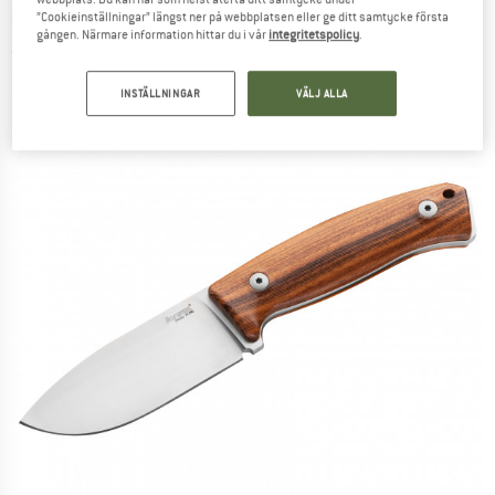
LIONSTEEL
-
M2M - Knivar
”Cookieinställningar” längst ner på webbplatsen eller ge ditt samtycke första
gången. Närmare information hittar du i vår
integritetspolicy
.
(0)
INSTÄLLNINGAR
VÄLJ ALLA