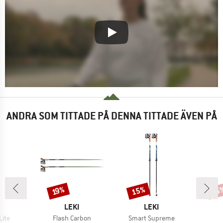
ANDRA SOM TITTADE PÅ DENNA TITTADE ÄVEN PÅ
15%
15
Rabatt
Rabatt
Raba
19%
UMÄRKE
VARUMÄRKE
VARUMÄRKE
LEKI
LEKI
er
Produkter
Produkter
Lite
Flash Carbon
Smart Supreme