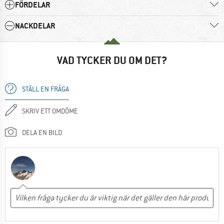
FÖRDELAR
NACKDELAR
VAD TYCKER DU OM DET?
STÄLL EN FRÅGA
SKRIV ETT OMDÖME
DELA EN BILD