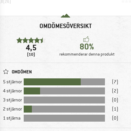
,8
(
26
)
OMDÖMESÖVERSIKT
80%
4,5
(10)
rekommenderar denna produkt
OMDÖMEN
5 stjärnor
(7)
4 stjärnor
(2)
3 stjärnor
(0)
2 stjärnor
(1)
1 stjärna
(0)