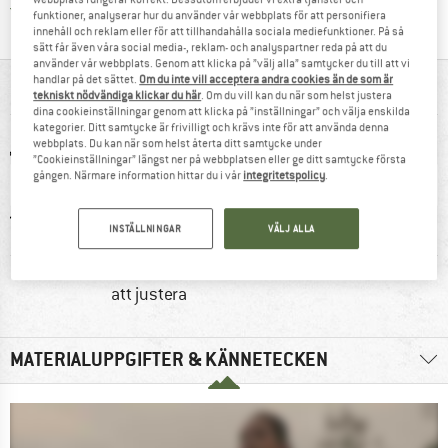
Trust Pilot-garanti - hitta all information här!
funktioner, analyserar hur du använder vår webbplats för att personifiera
innehåll och reklam eller för att tillhandahålla sociala mediefunktioner. På så
sätt får även våra social media-, reklam- och analyspartner reda på att du
använder vår webbplats. Genom att klicka på ”välj alla” samtycker du till att vi
handlar på det sättet.
Om du inte vill acceptera andra cookies än de som är
I KORTHET
tekniskt nödvändiga klickar du här
. Om du vill kan du när som helst justera
dina cookieinställningar genom att klicka på ”inställningar” och välja enskilda
kategorier. Ditt samtycke är frivilligt och krävs inte för att använda denna
webbplats. Du kan när som helst återta ditt samtycke under
”Cookieinställningar” längst ner på webbplatsen eller ge ditt samtycke första
gången. Närmare information hittar du i vår
integritetspolicy
.
INSTÄLLNINGAR
VÄLJ ALLA
0 g
Kunder säger: lätt
Kunder säger: lätt
Truga 
att justera
MATERIALUPPGIFTER & KÄNNETECKEN