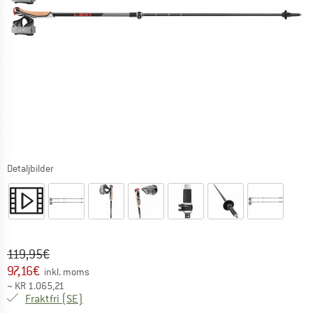
Detaljbilder
Ursprungligt pris :
Pris:
119,95
€
97,16
€
inkl. moms
~
KR
1.065,21
Sverige. Information om fraktkostnader. Öppnas i 
Fraktfri
(SE)