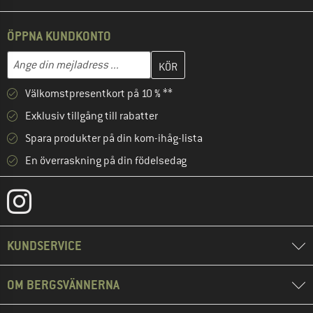
ÖPPNA KUNDKONTO
Skriv in din e-postadress här och skapa ditt kundkonto i nästa st
Mejladress
Välkomstpresentkort på 10 % **
Exklusiv tillgång till rabatter
Spara produkter på din kom-ihåg-lista
En överraskning på din födelsedag
KUNDSERVICE
OM BERGSVÄNNERNA