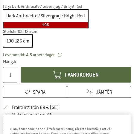
Färg:
Dark Anthracite / Silvergray / Bright Red
Dark Anthracite / Silvergray / Bright Red
19%
Storlek:
100-125 cm
100-125 cm
Länken öppnas i en inforuta och inneh
Leveranstid: 4-5 arbetsdagar
Mängd:
I VARUKORGEN
SPARA
JÄMFÖR
Hitta fraktinformation här! Öppnas i e
Fraktfritt från 69 € (SE)
Gå till returpolicyn här Öppnas i en infor
100 dagars returrätt
> 4 000 000 nöjda kunder
Alla produkter på lager
Vi använder cookies och jämförbar teknologi för att säkerställa att vår
webbplats fungerar korrekt. Dessutom erbjuder vi extra tjänster och