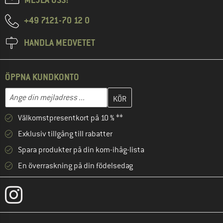
+49 7121-70 12 0
HANDLA MEDVETET
ÖPPNA KUNDKONTO
Skriv in din e-postadress här och skapa ditt kundkonto i nästa st
Mejladress
Välkomstpresentkort på 10 % **
Exklusiv tillgång till rabatter
Spara produkter på din kom-ihåg-lista
En överraskning på din födelsedag