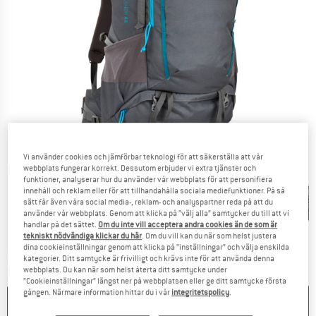
Vi använder cookies och jämförbar teknologi för att säkerställa att vår
webbplats fungerar korrekt. Dessutom erbjuder vi extra tjänster och
Detaljbilder
funktioner, analyserar hur du använder vår webbplats för att personifiera
innehåll och reklam eller för att tillhandahålla sociala mediefunktioner. På så
sätt får även våra social media-, reklam- och analyspartner reda på att du
använder vår webbplats. Genom att klicka på ”välj alla” samtycker du till att vi
handlar på det sättet.
Om du inte vill acceptera andra cookies än de som är
tekniskt nödvändiga klickar du här
. Om du vill kan du när som helst justera
dina cookieinställningar genom att klicka på ”inställningar” och välja enskilda
Länken öppnas i en inforuta och inneh
Leveranstid: 4-5 arbetsdagar
kategorier. Ditt samtycke är frivilligt och krävs inte för att använda denna
webbplats. Du kan när som helst återta ditt samtycke under
Mängd:
”Cookieinställningar” längst ner på webbplatsen eller ge ditt samtycke första
gången. Närmare information hittar du i vår
integritetspolicy
.
I VARUKORGEN