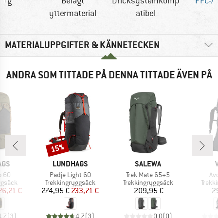
0 g
Belagt
Dricksystemkomp
PFC-/P
yttermaterial
atibel
MATERIALUPPGIFTER & KÄNNETECKEN
ANDRA SOM TITTADE PÅ DENNA TITTADE ÄVEN PÅ
15%
Rabatt
RKE
VARUMÄRKE
VARUMÄRKE
AGS
LUNDHAGS
SALEWA
r
Produkter
Produkter
Pr
o 60
Padje Light 60
Trek Mate 65+5
Av
upp
Produktgrupp
Produktgrupp
Produ
ggsäck
Trekkingryggsäck
Trekkingryggsäck
Trekk
is
ducerat pris
Pris
Reducerat pris
Pris
26,21 €
274,95 €
233,71 €
209,95 €
2
4,7
(
3
)
4,7
(
3
)
0,0
(
0
)