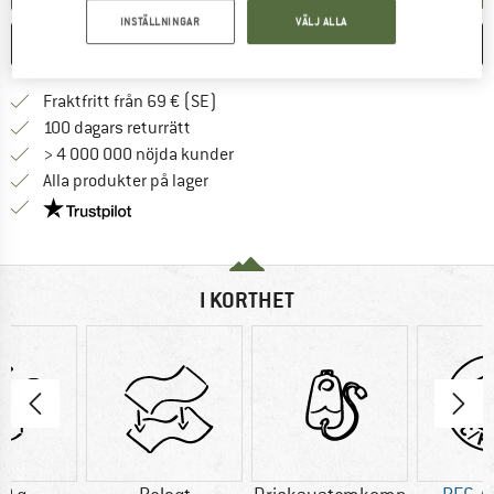
INSTÄLLNINGAR
VÄLJ ALLA
SPARA
JÄMFÖR
Hitta fraktinformation här! Öppnas i e
Fraktfritt från 69 € (SE)
Gå till returpolicyn här Öppnas i en infor
100 dagars returrätt
> 4 000 000 nöjda kunder
Alla produkter på lager
Trust Pilot-garanti - hitta all information här!
I KORTHET