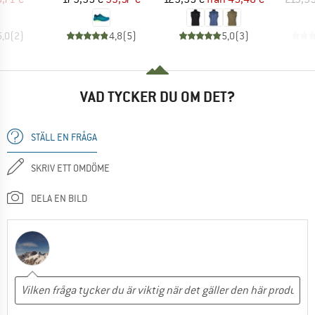
5,0
(
2
)
4,8
(
5
)
5,0
(
3
)
VAD TYCKER DU OM DET?
STÄLL EN FRÅGA
SKRIV ETT OMDÖME
DELA EN BILD