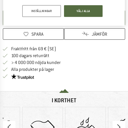
INSTÄLLNINGAR
VÄLJ ALLA
SKAPA AVISERING
SPARA
JÄMFÖR
Hitta fraktinformation här! Öppnas i e
Fraktfritt från 69 € (SE)
Gå till returpolicyn här Öppnas i en infor
100 dagars returrätt
> 4 000 000 nöjda kunder
Alla produkter på lager
Trust Pilot-garanti - hitta all information här!
I KORTHET