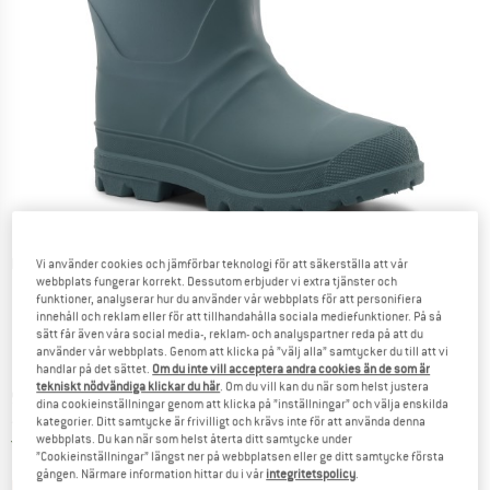
Detaljbilder
Vi använder cookies och jämförbar teknologi för att säkerställa att vår
webbplats fungerar korrekt. Dessutom erbjuder vi extra tjänster och
funktioner, analyserar hur du använder vår webbplats för att personifiera
innehåll och reklam eller för att tillhandahålla sociala mediefunktioner. På så
sätt får även våra social media-, reklam- och analyspartner reda på att du
använder vår webbplats. Genom att klicka på ”välj alla” samtycker du till att vi
handlar på det sättet.
Om du inte vill acceptera andra cookies än de som är
tekniskt nödvändiga klickar du här
. Om du vill kan du när som helst justera
Pris:
99,95
€
inkl. moms
dina cookieinställningar genom att klicka på ”inställningar” och välja enskilda
~
KR
1.094,00
kategorier. Ditt samtycke är frivilligt och krävs inte för att använda denna
Sverige. Information om fraktkostnader. Öppnas i 
Fraktfri
(SE)
webbplats. Du kan när som helst återta ditt samtycke under
”Cookieinställningar” längst ner på webbplatsen eller ge ditt samtycke första
gången. Närmare information hittar du i vår
integritetspolicy
.
Länken öppnas i en inforuta och i
Produkten är för tillfället tyvärr slutsåld