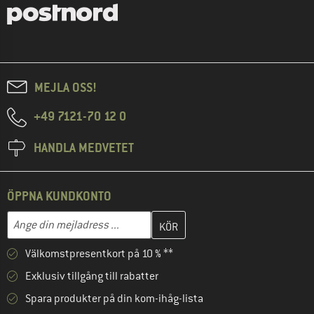
MEJLA OSS!
+49 7121-70 12 0
HANDLA MEDVETET
ÖPPNA KUNDKONTO
Skriv in din e-postadress här och skapa ditt kundkonto i nästa st
Mejladress
Välkomstpresentkort på 10 % **
Exklusiv tillgång till rabatter
Spara produkter på din kom-ihåg-lista