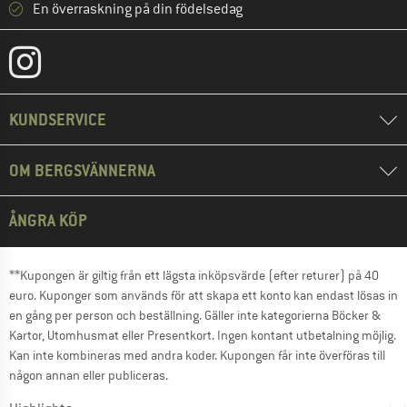
En överraskning på din födelsedag
KUNDSERVICE
OM BERGSVÄNNERNA
ÅNGRA KÖP
**Kupongen är giltig från ett lägsta inköpsvärde (efter returer) på 40
euro. Kuponger som används för att skapa ett konto kan endast lösas in
en gång per person och beställning. Gäller inte kategorierna Böcker &
Kartor, Utomhusmat eller Presentkort. Ingen kontant utbetalning möjlig.
Kan inte kombineras med andra koder. Kupongen får inte överföras till
någon annan eller publiceras.