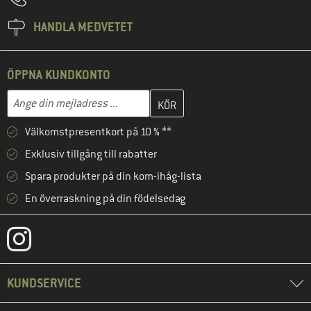
HANDLA MEDVETET
ÖPPNA KUNDKONTO
Skriv in din e-postadress här och skapa ditt kundkonto i nästa st
Mejladress
Välkomstpresentkort på 10 % **
Exklusiv tillgång till rabatter
Spara produkter på din kom-ihåg-lista
En överraskning på din födelsedag
KUNDSERVICE