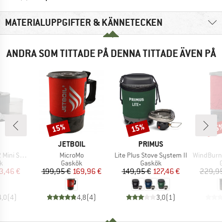
MATERIALUPPGIFTER & KÄNNETECKEN
ANDRA SOM TITTADE PÅ DENNA TITTADE ÄVEN PÅ
15%
15%
15
Rabatt
Rabatt
Raba
UMÄRKE
VARUMÄRKE
VARUMÄRKE
JETBOIL
PRIMUS
Produkter
Produkter
Produkter
Stove Kit
MicroMo
Lite Plus Stove System II
WindBurner Per
ktgrupp
Produktgrupp
Produktgrupp
k
Gaskök
Gaskök
is
ducerat pris
Pris
Reducerat pris
Pris
Reducerat pris
3,46 €
199,95 €
169,96 €
149,95 €
127,46 €
229,9
4,0
(
4
)
4,8
(
4
)
3,0
(
1
)