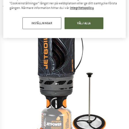
JETBOIL
-
”Cookieinställningar” längst ner på webbplatsen eller ge ditt samtycke första
Flash 1.0L Java Kit - Gaskök
gången. Närmare information hittar du i vår
integritetspolicy
.
(0)
INSTÄLLNINGAR
VÄLJ ALLA