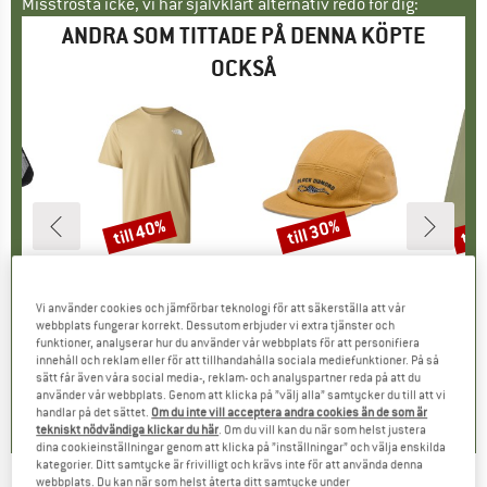
Misströsta icke, vi har självklart alternativ redo för dig:
ANDRA SOM TITTADE PÅ DENNA KÖPTE
OCKSÅ
till 40%
till 30%
til
Rabatt
Rabatt
Raba
MÄRKE
NS
VARUMÄRKE
THE NORTH FACE
VARUMÄRKE
BLACK DIAMOND
VARU
SUPE
 Light
Produkter
24/7 S/S Tee Reg
Produkter
Camper Cap
Produk
Women's
grupp
stol
Produktgrupp
Funktionströja
Produktgrupp
Keps
Vi använder cookies och jämförbar teknologi för att säkerställa att vår
is
ducerat pris
3,71 €
34,95 €
från
Pris
Reducerat pris
20,97 €
34,95 €
från
Pris
Reducerat pris
24,47 €
119,95 
webbplats fungerar korrekt. Dessutom erbjuder vi extra tjänster och
funktioner, analyserar hur du använder vår webbplats för att personifiera
+
1
innehåll och reklam eller för att tillhandahålla sociala mediefunktioner. På så
sätt får även våra social media-, reklam- och analyspartner reda på att du
0,0
(
0
)
4,8
(
4
)
0,0
(
0
)
använder vår webbplats. Genom att klicka på ”välj alla” samtycker du till att vi
handlar på det sättet.
Om du inte vill acceptera andra cookies än de som är
tekniskt nödvändiga klickar du här
. Om du vill kan du när som helst justera
dina cookieinställningar genom att klicka på ”inställningar” och välja enskilda
kategorier. Ditt samtycke är frivilligt och krävs inte för att använda denna
webbplats. Du kan när som helst återta ditt samtycke under