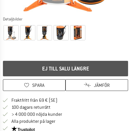
Detaljbilder
EJ TILL SALU LÄNGRE
SPARA
JÄMFÖR
Hitta fraktinformation här! Öppnas i e
Fraktfritt från 69 € (SE)
Gå till returpolicyn här Öppnas i en infor
100 dagars returrätt
> 4 000 000 nöjda kunder
Alla produkter på lager
Trust Pilot-garanti - hitta all information här!