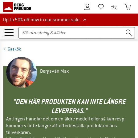
Till kundkontot
Till 
Till minneslistan.
Till produk
Up to 50% off now in our summer sale
Up to 50% off now in our summer sale »
Gaskök
Bergsvän Max
"DEN HÄR PRODUKTEN KAN INTE LÄNGRE
LEVERERAS."
Antingen handlar det om en äldre modell eller så kan resp.
kommer vi inte längre att efterbeställa produkten hos
tillverkaren.