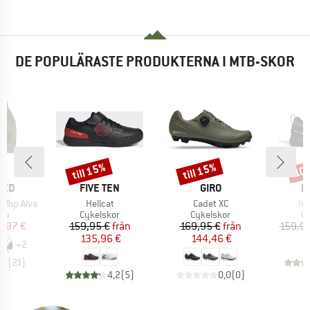
DE POPULÄRASTE PRODUKTERNA I MTB-SKOR
till 15%
till 15%
10
Rabatt
Rabatt
Raba
RKE
VARUMÄRKE
VARUMÄRKE
V
TED
FIVE TEN
GIRO
F
Produkter
Produkter
Pr
 Top Alva
Hellcat
Cadet XC
Im
tgrupp
Produktgrupp
Produktgrupp
Pr
opp
Cykelskor
Cykelskor
Cy
is
ducerat pris
Pris
Reducerat pris
Pris
Reducerat pris
9,97 €
159,95 €
från
169,95 €
från
159,95
135,96 €
144,46 €
+
2
,6
(
23
)
4,2
(
5
)
0,0
(
0
)