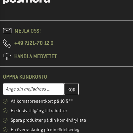
MEJLA OSS!
+49 7121-70 12 0
HANDLA MEDVETET
ÖPPNA KUNDKONTO
Skriv in din e-postadress här och skapa ditt kundkonto i nästa st
Mejladress
Välkomstpresentkort på 10 % **
Exklusiv tillgång till rabatter
Spara produkter på din kom-ihåg-lista
En överraskning på din födelsedag