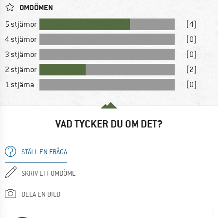
OMDÖMEN
5 stjärnor
(4)
4 stjärnor
(0)
3 stjärnor
(0)
2 stjärnor
(2)
1 stjärna
(0)
VAD TYCKER DU OM DET?
STÄLL EN FRÅGA
SKRIV ETT OMDÖME
DELA EN BILD