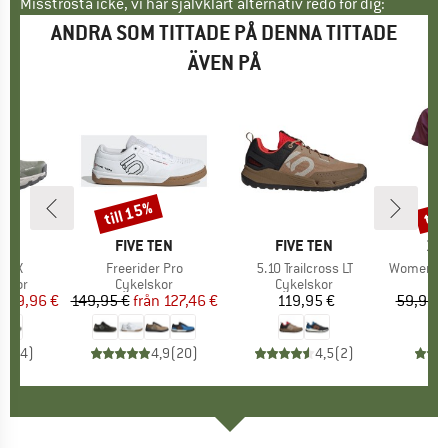
Misströsta icke, vi har självklart alternativ redo för dig:
ANDRA SOM TITTADE PÅ DENNA TITTADE
ÄVEN PÅ
till 15%
til
Rabatt
Raba
MÄRKE
WA
VARUMÄRKE
FIVE TEN
VARUMÄRKE
FIVE TEN
VA
ZI
r
 PTX
Produkter
Freerider Pro
Produkter
5.10 Trailcross LT
Produkte
Women's Br
rupp
tskor
Produktgrupp
Cykelskor
Produktgrupp
Cykelskor
P
Cy
is
ducerat pris
119,96 €
149,95 €
från
Pris
Reducerat pris
127,46 €
119,95 €
Pris
59,95 €
4,3
(
4
)
4,9
(
20
)
4,5
(
2
)