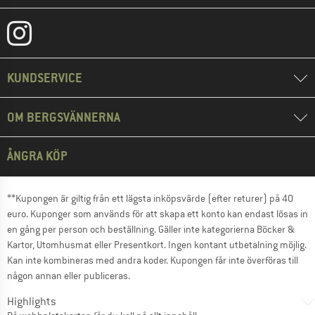
KUNDSERVICE
OM BERGSVÄNNERNA
ÅNGRA KÖP
**Kupongen är giltig från ett lägsta inköpsvärde (efter returer) på 40
euro. Kuponger som används för att skapa ett konto kan endast lösas in
en gång per person och beställning. Gäller inte kategorierna Böcker &
Kartor, Utomhusmat eller Presentkort. Ingen kontant utbetalning möjlig.
Kan inte kombineras med andra koder. Kupongen får inte överföras till
någon annan eller publiceras.
Highlights