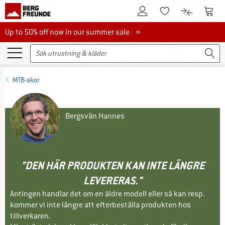
Till kundkontot
Till 
Till minneslistan.
Till produk
Up to 50% off now in our summer sale
Up to 50% off now in our summer sale »
MTB-skor
Bergsvän Hannes
"DEN HÄR PRODUKTEN KAN INTE LÄNGRE
LEVERERAS."
Antingen handlar det om en äldre modell eller så kan resp.
kommer vi inte längre att efterbeställa produkten hos
tillverkaren.