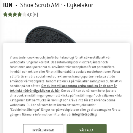
ION
-
Shoe Scrub AMP - Cykelskor
4,0
(6)
Vi använder cookies och jämförbar teknologi för att säkerställa att vår
webbplats fungerar korrekt. Dessutom erbjuder vi extra tjänster och
funktioner, analyserar hur du använder vår webbplats för att personifiera
innehåll och reklam eller för att tillhandahålla sociala mediefunktioner. På så
sätt får även våra social media-, reklam- och analyspartner reda på att du
använder vår webbplats. Genom att klicka på ”välj alla” samtycker du till att vi
handlar på det sättet.
Om du inte vill acceptera andra cookies än de som är
tekniskt nödvändiga klickar du här
. Om du vill kan du när som helst justera
dina cookieinställningar genom att klicka på ”inställningar” och välja enskilda
kategorier. Ditt samtycke är frivilligt och krävs inte för att använda denna
webbplats. Du kan när som helst återta ditt samtycke under
”Cookieinställningar” längst ner på webbplatsen eller ge ditt samtycke första
gången. Närmare information hittar du i vår
integritetspolicy
.
INSTÄLLNINGAR
VÄLJ ALLA