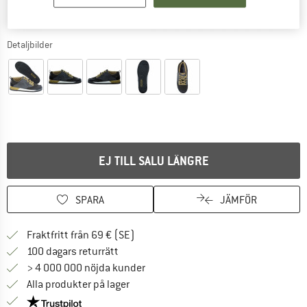
Detaljbilder
EJ TILL SALU LÄNGRE
SPARA
JÄMFÖR
Hitta fraktinformation här! Öppnas i e
Fraktfritt från 69 € (SE)
Gå till returpolicyn här Öppnas i en infor
100 dagars returrätt
> 4 000 000 nöjda kunder
Alla produkter på lager
Trust Pilot-garanti - hitta all information här!