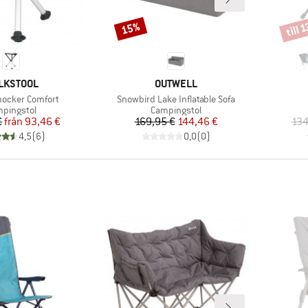
till 
15%
Rabatt
Rabat
RUMÄRKE
VARUMÄRKE
LKSTOOL
OUTWELL
r
Produkter
hocker Comfort
Snowbird Lake Inflatable Sofa
duktgrupp
Produktgrupp
pingstol
Campingstol
Pris
Reducerat pris
Pris
Reducerat pris
€
från
93,46 €
169,95 €
144,46 €
134
4,5
(
6
)
0,0
(
0
)