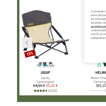
Vi använder c
extra tjänste
att tillhanda
använder vår 
acceptera an
cookieinställ
inte för att 
webbplatsen e
15%
Rabatt
VARUMÄRKE
UQUIP
VARUM
HELIN
Produkter
Sandy
Produkter
Beach Chai
Produktgrupp
Campingstol
Produkt
Camping
64,95 €
Pris
Reducerat pris
55,21 €
185,2
Pr
4,5
(
8
)