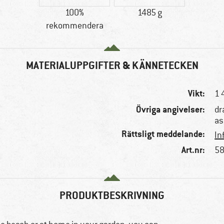
100%
1485 g
rekommendera
MATERIALUPPGIFTER & KÄNNETECKEN
Vikt:
1 
Övriga angivelser:
dr
as
Rättsligt meddelande:
In
Art.nr:
58
PRODUKTBESKRIVNING