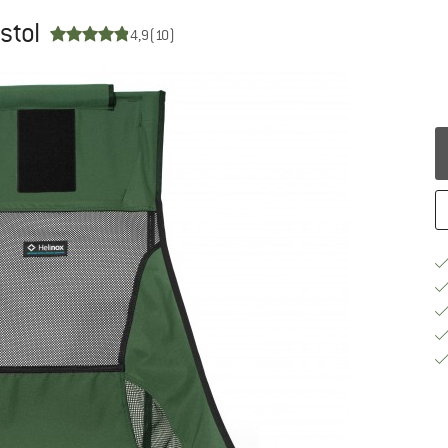
stol
4,9
(10)