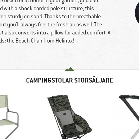
he beach or at home in your garden, you can
 with a shock corded pole structure, this
ven sturdy on sand. Thanks to the breathable
ut you'll always feel the fresh air as well. The
 also converts into a pillow for added comfort. A
ds: the Beach Chair from Helinox!
CAMPINGSTOLAR STORSÄLJARE