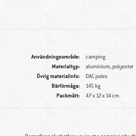
Användningsområde:
camping
Materialtyp:
aluminium, polyester
Övrig materialinfo:
DAC poles
Bärförmåga:
145 kg
Packmått:
47 x 12 x 14 cm