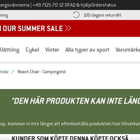
Ring oss på
bergsvännerna
|
+49 7121-70 12 0
FAQ & hjälp
Orderstatus
Hitta betalningsinformationen här! Öppnas i en inforuta
Gå till re
lning
100 dagars returrätt
Klättring
Cykel
Vinter
Alla typer av sport
Varumärk
tolar
/
Beach Chair - Campingstol
"DEN HÄR PRODUKTEN KAN INTE LÄN
sp. kommer vi inte längre att efterbeställa produkten hos tillverka
KUNDER SOM KÖPTE DENNA KÖPTE OCKSÅ