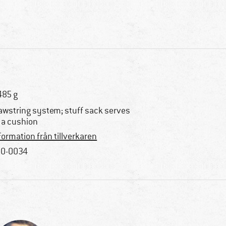
485 g
awstring system; stuff sack serves
 a cushion
formation från tillverkaren
0-0034