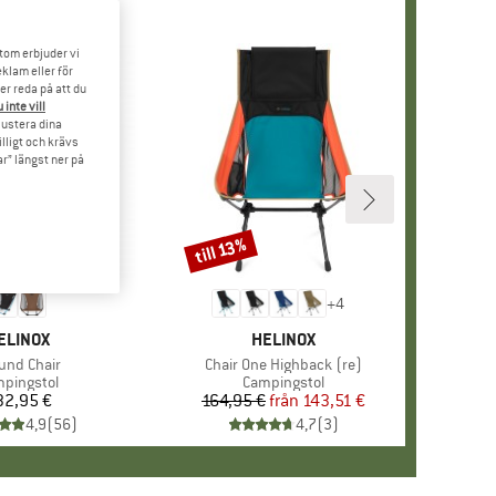
tom erbjuder vi
klam eller för
er reda på att du
 inte vill
 justera dina
illigt och krävs
r” längst ner på
till 13%
Rabatt
+
4
ARUMÄRKE
ELINOX
VARUMÄRKE
HELINOX
dukter
und Chair
Produkter
Chair One Highback (re)
duktgrupp
pingstol
Produktgrupp
Campingstol
32,95 €
Pris
164,95 €
från
Pris
Reducerat pris
143,51 €
4,9
(
56
)
4,7
(
3
)