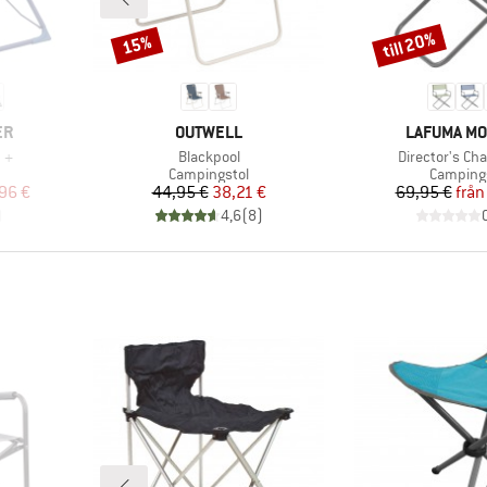
till 20%
15%
Rabatt
Rabatt
VARUMÄRKE
VARUMÄRK
ER
OUTWELL
LAFUMA MO
Produkter
Produkter
 +
Blackpool
Director's Cha
Produktgrupp
Produkt
Campingstol
Camping
at pris
Pris
Reducerat pris
Pr
Re
96 €
44,95 €
38,21 €
69,95 €
från
)
4,6
(
8
)