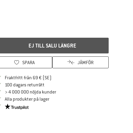
EJ TILL SALU LÄNGRE
SPARA
JÄMFÖR
Hitta fraktinformation här! Öppnas i en i
Fraktfritt från 69 € (SE)
Gå till returpolicyn här Öppnas i en inforuta
100 dagars returrätt
> 4 000 000 nöjda kunder
Alla produkter på lager
Trust Pilot-garanti - hitta all information här!