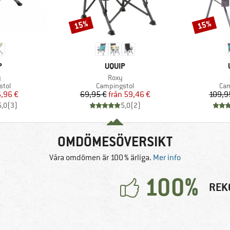
15%
15%
Rabatt
Rabatt
MÄRKE
VARUMÄRKE
P
UQUIP
kter
Produkter
y
Roxy
grupp
Produktgrupp
Pro
stol
Campingstol
Cam
is
ducerat pris
Pris
Reducerat pris
,96 €
69,95 €
från
59,46 €
109,9
5,0
(
3
)
5,0
(
2
)
OMDÖMESÖVERSIKT
Våra omdömen är 100 % ärliga.
Mer info
100%
REK