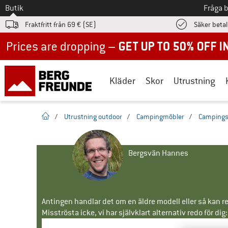
Till
Butik
Fråga 
Fraktfritt från 69 € (SE)
Säker beta
Up to 50% off now in our summer sale
Kläder
Skor
Utrustning
Hemsida
/
Utrustning outdoor
/
Campingmöbler
/
Campings
Bergsvän Hannes
Antingen handlar det om en äldre modell eller så kan re
Misströsta icke, vi har självklart alternativ redo för dig: