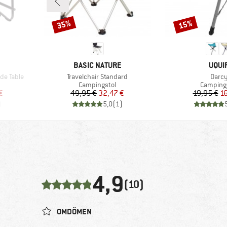
35%
15%
Rabatt
Rabatt
RKE
VARUMÄRKE
VARU
BASIC NATURE
UQUI
Produkter
Produ
de Table
Travelchair Standard
Darc
Produktgrupp
Produkt
Campingstol
Camping
at pris
Pris
Reducerat pris
Pr
Re
€
49,95 €
32,47 €
19,95 €
16
)
5,0
(
1
)
4,9
(10)
OMDÖMEN