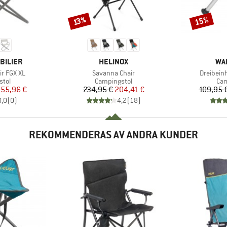
15%
Rabatt
Rabatt
13%
E
VARUMÄRKE
VA
BILIER
HELINOX
WA
Produkter
Produkte
ir FGX XL
Savanna Chair
Dreibein
grupp
Produktgrupp
Pro
stol
Campingstol
Cam
is
ducerat pris
Pris
Reducerat pris
55,96 €
234,95 €
204,41 €
109,95 
0,0
(
0
)
4,2
(
18
)
REKOMMENDERAS AV ANDRA KUNDER