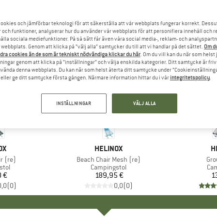
ookies och jämförbar teknologi för att säkerställa att vår webbplats fungerar korrekt. Dessu
r och funktioner, analyserar hur du använder vår webbplats för att personifiera innehåll och re
hålla sociala mediefunktioner. På så sätt får även våra social media-, reklam- och analyspartn
webbplats. Genom att klicka på ”välj alla” samtycker du till att vi handlar på det sättet.
Om du
dra cookies än de som är tekniskt nödvändiga klickar du här
. Om du vill kan du när som helst
ningar genom att klicka på ”inställningar” och välja enskilda kategorier. Ditt samtycke är friv
använda denna webbplats. Du kan när som helst återta ditt samtycke under ”Cookieinställninga
ller ge ditt samtycke första gången. Närmare information hittar du i vår
integritetspolicy
.
INSTÄLLNINGAR
VÄLJ ALLA
ÄRKE
OX
VARUMÄRKE
HELINOX
V
H
r (re)
Produkter
Beach Chair Mesh (re)
Pro
Gro
grupp
stol
Produktgrupp
Campingstol
Pro
Cam
0 €
is
189,95 €
Pris
1
0,0
(
0
)
0,0
(
0
)