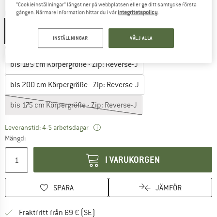
”Cookieinställningar” längst ner på webbplatsen eller ge ditt samtycke första
Färg:
Blue Ashes
gången. Närmare information hittar du i vår
integritetspolicy
.
INSTÄLLNINGAR
VÄLJ ALLA
Välj variant:
bis 185 cm Körpergröße - Zip: Reverse-J
bis 200 cm Körpergröße - Zip: Reverse-J
bis 175 cm Körpergröße - Zip: Reverse-J
Länken öppnas i en inforuta och inneh
Leveranstid: 4-5 arbetsdagar
Mängd:
I VARUKORGEN
SPARA
JÄMFÖR
Hitta fraktinformation här! Öppnas i e
Fraktfritt från 69 € (SE)