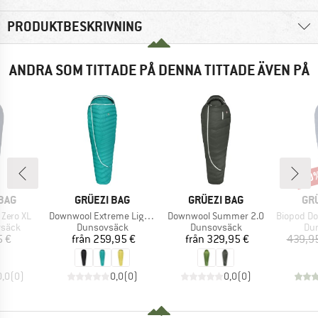
PRODUKTBESKRIVNING
ANDRA SOM TITTADE PÅ DENNA TITTADE ÄVEN PÅ
30
Raba
RKE
VARUMÄRKE
VARUMÄRKE
VA
BAG
GRÜEZI BAG
GRÜEZI BAG
GR
Produkter
Produkter
Produkter
 Zero XL
Downwool Extreme Light 2.0
Downwool Summer 2.0
Biopod Dow
rupp
Produktgrupp
Produktgrupp
Pro
vsäck
Dunsovsäck
Dunsovsäck
Du
is
Pris
Pris
5 €
från
259,95 €
från
329,95 €
439,9
0,0
(
0
)
0,0
(
0
)
0,0
(
0
)