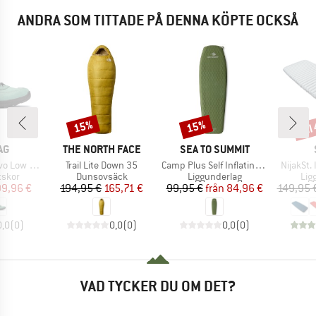
ANDRA SOM TITTADE PÅ DENNA KÖPTE OCKSÅ
til
15%
15%
Rabatt
Rabatt
Raba
ÄRKE
VARUMÄRKE
VARUMÄRKE
AG
THE NORTH FACE
SEA TO SUMMIT
Produkter
Produkter
Produkt
 Extra GTX
Trail Lite Down 35
Camp Plus Self Inflating Mat
NijakSt. 
rupp
Produktgrupp
Produktgrupp
Pro
tskor
Dunsovsäck
Liggunderlag
Lig
is
ducerat pris
Pris
Reducerat pris
Pris
Reducerat pris
99,96 €
194,95 €
165,71 €
99,95 €
från
84,96 €
149,95 
0,0
(
0
)
0,0
(
0
)
0,0
(
0
)
VAD TYCKER DU OM DET?