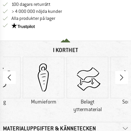
Gå till returpolicyn här Öppnas i en infor
100 dagars returrätt
> 4 000 000 nöjda kunder
Alla produkter på lager
Trust Pilot-garanti - hitta all information här!
I KORTHET
0 g
Mumieform
Belagt
So
yttermaterial
MATERIALUPPGIFTER & KÄNNETECKEN