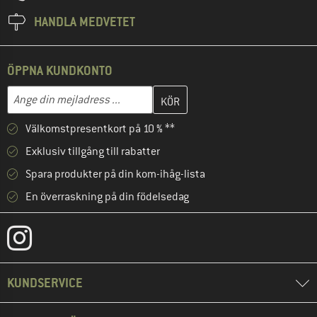
HANDLA MEDVETET
ÖPPNA KUNDKONTO
Skriv in din e-postadress här och skapa ditt kundkonto i nästa st
Mejladress
Välkomstpresentkort på 10 % **
Exklusiv tillgång till rabatter
Spara produkter på din kom-ihåg-lista
En överraskning på din födelsedag
KUNDSERVICE