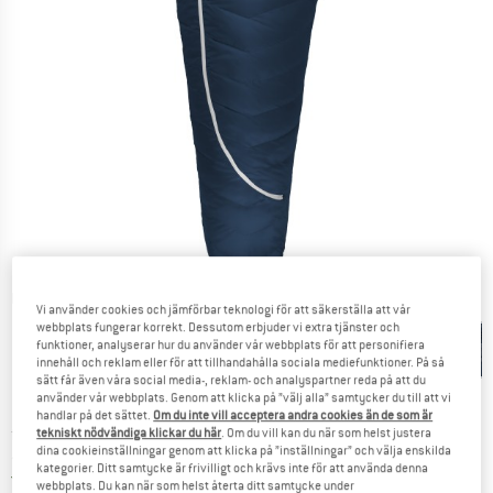
Detaljbilder
Vi använder cookies och jämförbar teknologi för att säkerställa att vår
webbplats fungerar korrekt. Dessutom erbjuder vi extra tjänster och
funktioner, analyserar hur du använder vår webbplats för att personifiera
innehåll och reklam eller för att tillhandahålla sociala mediefunktioner. På så
sätt får även våra social media-, reklam- och analyspartner reda på att du
använder vår webbplats. Genom att klicka på ”välj alla” samtycker du till att vi
handlar på det sättet.
Om du inte vill acceptera andra cookies än de som är
Pris:
från
319,95
€
inkl. moms
tekniskt nödvändiga klickar du här
. Om du vill kan du när som helst justera
dina cookieinställningar genom att klicka på ”inställningar” och välja enskilda
~
KR
3.495,13
kategorier. Ditt samtycke är frivilligt och krävs inte för att använda denna
Sverige. Information om fraktkostnader. Öppnas i 
Fraktfri
(SE)
webbplats. Du kan när som helst återta ditt samtycke under