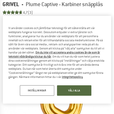
GRIVEL
-
Plume Captive - Karbiner snäpplås
4,7
(3)
Vi använder cookies och jämförbar teknologi för att säkerställa att vår
webbplats fungerar korrekt. Dessutom erbjuder vi extra tjänster och
funktioner, analyserar hur du använder vår webbplats för att personifiera
innehåll och reklam eller för att tillhandahålla sociala mediefunktioner. På så
sätt får även våra social media-, reklam- och analyspartner reda på att du
använder vår webbplats. Genom att klicka på ”välj alla” samtycker du till att vi
handlar på det sättet.
Om du inte vill acceptera andra cookies än de som är
tekniskt nödvändiga klickar du här
. Om du vill kan du när som helst justera
dina cookieinställningar genom att klicka på ”inställningar” och välja enskilda
kategorier. Ditt samtycke är frivilligt och krävs inte för att använda denna
webbplats. Du kan när som helst återta ditt samtycke under
”Cookieinställningar” längst ner på webbplatsen eller ge ditt samtycke första
gången. Närmare information hittar du i vår
integritetspolicy
.
INSTÄLLNINGAR
VÄLJ ALLA