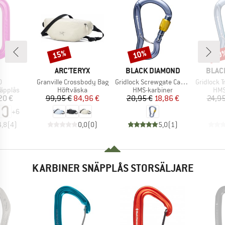
15%
10%
10
Rabatt
Rabatt
Raba
UMÄRKE
VARUMÄRKE
VARUMÄRKE
VARU
ARC'TERYX
BLACK DIAMOND
BLAC
kter
Produkter
Produkter
Produkter
O
Granville Crossbody Bag
Gridlock Screwgate Carabiner
Gridlock Trip
pp
Produktgrupp
Produktgrupp
Pro
näpplås
Höftväska
HMS-karbiner
HMS
is
Pris
Reducerat pris
Pris
Reducerat pris
20 €
99,95 €
84,96 €
20,95 €
18,86 €
24,95
+
6
4,8
(
4
)
0,0
(
0
)
5,0
(
1
)
KARBINER SNÄPPLÅS STORSÄLJARE