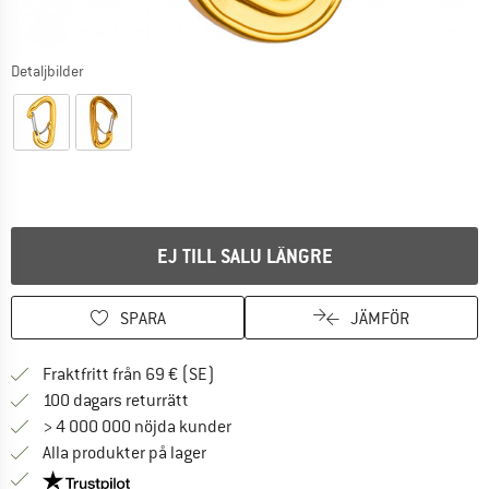
Detaljbilder
EJ TILL SALU LÄNGRE
SPARA
JÄMFÖR
Hitta fraktinformation här! Öppnas i e
Fraktfritt från 69 € (SE)
Gå till returpolicyn här Öppnas i en infor
100 dagars returrätt
> 4 000 000 nöjda kunder
Alla produkter på lager
Trust Pilot-garanti - hitta all information här!