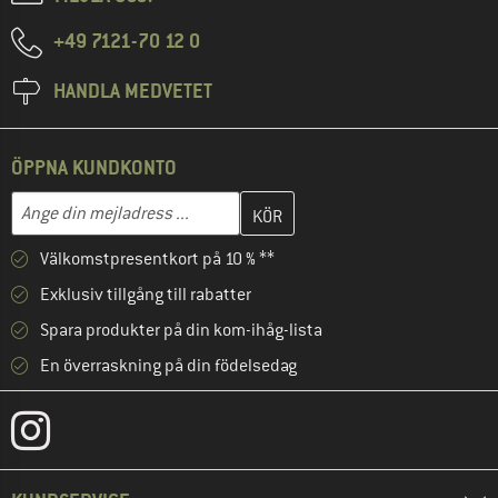
+49 7121-70 12 0
HANDLA MEDVETET
ÖPPNA KUNDKONTO
Skriv in din e-postadress här och skapa ditt kundkonto i nästa st
Mejladress
Välkomstpresentkort på 10 % **
Exklusiv tillgång till rabatter
Spara produkter på din kom-ihåg-lista
En överraskning på din födelsedag