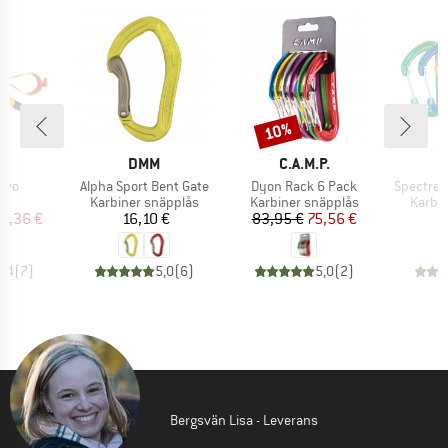
10%
Rabatt
MÄRKE
VARUMÄRKE
VARUMÄRKE
L
DMM
C.A.M.P.
er
Produkter
Produkter
Produkte
 Evo
Alpha Sport Bent Gate
Dyon Rack 6 Pack
Spectre 
ktgrupp
Produktgrupp
Produktgrupp
Produ
r
Karbiner snäpplås
Karbiner snäpplås
Karbin
is
ducerat pris
Pris
Pris
Reducerat pris
2,36 €
16,10 €
83,95 €
75,56 €
4,4
(
7
)
5,0
(
6
)
5,0
(
2
)
Bergsvän Lisa - Leverans