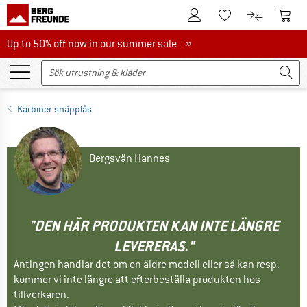
Till kundkontot
Till 
Till minneslistan.
Till produk
Up to 50% off now in our summer sale
Up to 50% off now in our summer sale »
Karbiner snäpplås
Bergsvän Hannes
"DEN HÄR PRODUKTEN KAN INTE LÄNGRE
LEVERERAS."
Antingen handlar det om en äldre modell eller så kan resp.
kommer vi inte längre att efterbeställa produkten hos
tillverkaren.