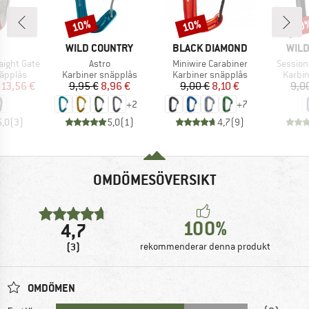
10%
10%
10
Rabatt
Rabatt
Raba
UMÄRKE
VARUMÄRKE
VARUMÄRKE
VAR
WILD COUNTRY
BLACK DIAMOND
WILD
Produkter
Produkter
Produkt
aight Gate
Astro
Miniwire Carabiner
Session
pp
Produktgrupp
Produktgrupp
Produ
näpplås
Karbiner snäpplås
Karbiner snäpplås
Karbin
is
ducerat pris
Pris
Reducerat pris
Pris
Reducerat pris
13,56 €
9,95 €
8,96 €
9,00 €
8,10 €
9,0
+
2
+
7
5,0
(
3
)
5,0
(
1
)
4,7
(
9
)
OMDÖMESÖVERSIKT
100%
4,7
(3)
rekommenderar denna produkt
OMDÖMEN