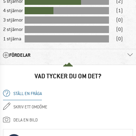
5 stjärnor
(2)
4 stjärnor
(1)
3 stjärnor
(0)
2 stjärnor
(0)
1 stjärna
(0)
FÖRDELAR
VAD TYCKER DU OM DET?
STÄLL EN FRÅGA
SKRIV ETT OMDÖME
DELA EN BILD