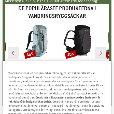
Misströsta icke, vi har självklart alternativ redo för dig:
DE POPULÄRASTE PRODUKTERNA I
VANDRINGSRYGGSÄCKAR
65%
40%
48
Rabatt
Rabatt
Raba
RKE
PINE
VARUMÄRKE
STOIC
VARUMÄRKE
VAUDE
VAR
LOW
 ND 33-40
Produkter
NijakSt. Backpack 28
Produkter
Kofel 35
Produkte
Women's Air
upp
ggsäck
Produktgrupp
Vandringsryggsäck
Produktgrupp
Vandringsryggsäck
Produ
Vandri
Vi använder cookies och jämförbar teknologi för att säkerställa att vår
is
ducerat pris
23,97 €
139,95 €
Pris
Reducerat pris
48,98 €
139,95 €
Pris
Reducerat pris
83,97 €
149,9
webbplats fungerar korrekt. Dessutom erbjuder vi extra tjänster och
funktioner, analyserar hur du använder vår webbplats för att personifiera
innehåll och reklam eller för att tillhandahålla sociala mediefunktioner. På så
sätt får även våra social media-, reklam- och analyspartner reda på att du
5,0
(
3
)
4,0
(
11
)
3,5
(
4
)
använder vår webbplats. Genom att klicka på ”välj alla” samtycker du till att vi
handlar på det sättet.
Om du inte vill acceptera andra cookies än de som är
tekniskt nödvändiga klickar du här
. Om du vill kan du när som helst justera
dina cookieinställningar genom att klicka på ”inställningar” och välja enskilda
kategorier. Ditt samtycke är frivilligt och krävs inte för att använda denna
webbplats. Du kan när som helst återta ditt samtycke under