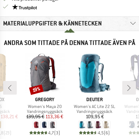
Trust Pilot-garanti - hitta all information här!
MATERIALUPPGIFTER & KÄNNETECKEN
ANDRA SOM TITTADE PÅ DENNA TITTADE ÄVEN PÅ
Rabatt
19%
ÄRKE
VARUMÄRKE
VARUMÄRKE
V
OX
GREGORY
DEUTER
O
kter
Produkter
Produkter
Produkt
5
Women's Maya 20
Women's AC Lite 22 SL
Women'
upp
Produktgrupp
Produktgrupp
Produk
gsäck
Vandringsryggsäck
Vandringsryggsäck
Vandri
is
ducerat pris
Pris
Reducerat pris
Pris
138,21 €
139,95 €
113,36 €
109,95 €
1
,8
(
23
)
4,7
(
3
)
4,5
(
6
)