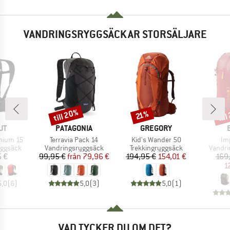
VANDRINGSRYGGSÄCKAR STORSÄLJARE
till 20%
til
Rabatt
Rabatt
Raba
21%
ÄRKE
VARUMÄRKE
VARUMÄRKE
UT
PATAGONIA
GREGORY
Produkter
Produkter
Pr
hium 15
Terravia Pack 14
Kid's Wander 50
Im
pp
Produktgrupp
Produktgrupp
Produk
yggsäck
Vandringsryggsäck
Trekkingryggsäck
Vandri
is
Pris
Reducerat pris
Pris
Reducerat pris
 €
99,95 €
från
79,96 €
194,95 €
154,01 €
169
1
5,0
(
6
)
5,0
(
3
)
5,0
(
1
)
VAD TYCKER DU OM DET?