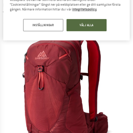
GREGORY
-
Women's Maya 20 Plus -
”Cookieinställningar” längst ner på webbplatsen eller ge ditt samtycke första
gången. Närmare information hittar du i vår
integritetspolicy
.
Vandringsryggsäck
(0)
INSTÄLLNINGAR
VÄLJ ALLA