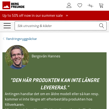
Till kundkontot
Till 
Till minneslistan.
Till produk
Up to 50% off now in our summer sale
Up to 50% off now in our summer sale »
Vandringsryggsäckar
Bergsvän Hannes
"DEN HÄR PRODUKTEN KAN INTE LÄNGRE
LEVERERAS."
Antingen handlar det om en äldre modell eller så kan resp.
kommer vi inte längre att efterbeställa produkten hos
tillverkaren.