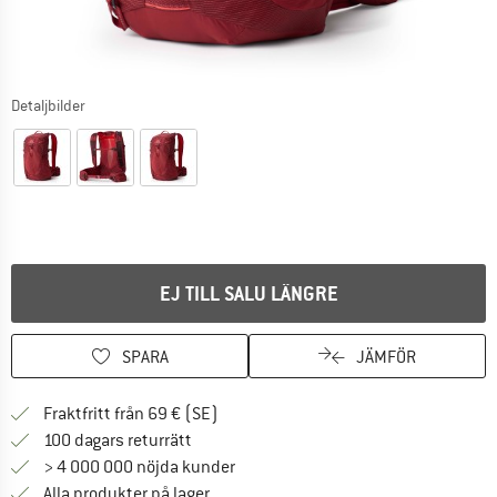
Detaljbilder
EJ TILL SALU LÄNGRE
SPARA
JÄMFÖR
Hitta fraktinformation här! Öppnas i e
Fraktfritt från 69 € (SE)
Gå till returpolicyn här Öppnas i en infor
100 dagars returrätt
> 4 000 000 nöjda kunder
Alla produkter på lager