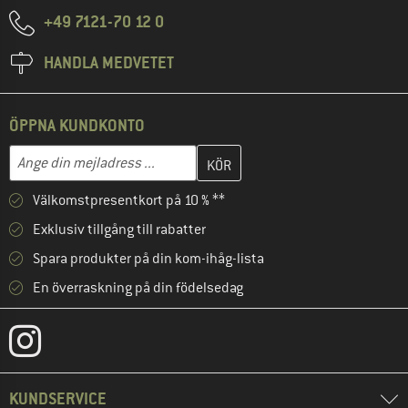
+49 7121-70 12 0
HANDLA MEDVETET
ÖPPNA KUNDKONTO
Skriv in din e-postadress här och skapa ditt kundkonto i nästa st
Mejladress
Välkomstpresentkort på 10 % **
Exklusiv tillgång till rabatter
Spara produkter på din kom-ihåg-lista
En överraskning på din födelsedag
KUNDSERVICE