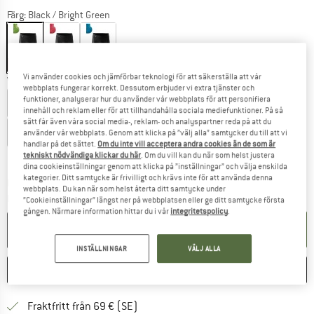
Färg:
Black / Bright Green
20%
20%
20%
Vi använder cookies och jämförbar teknologi för att säkerställa att vår
Välj en storlek:
webbplats fungerar korrekt. Dessutom erbjuder vi extra tjänster och
funktioner, analyserar hur du använder vår webbplats för att personifiera
S
M
L
XL
XXL
3XL
4XL
5XL
innehåll och reklam eller för att tillhandahålla sociala mediefunktioner. På så
sätt får även våra social media-, reklam- och analyspartner reda på att du
6XL
använder vår webbplats. Genom att klicka på ”välj alla” samtycker du till att vi
handlar på det sättet.
Om du inte vill acceptera andra cookies än de som är
tekniskt nödvändiga klickar du här
. Om du vill kan du när som helst justera
Storleksguide
dina cookieinställningar genom att klicka på ”inställningar” och välja enskilda
kategorier. Ditt samtycke är frivilligt och krävs inte för att använda denna
Länken öppnas i en inforuta och innehåller 
Leveranstid: 4-5 arbetsdagar
webbplats. Du kan när som helst återta ditt samtycke under
Mängd:
”Cookieinställningar” längst ner på webbplatsen eller ge ditt samtycke första
gången. Närmare information hittar du i vår
integritetspolicy
.
I VARUKORGEN
INSTÄLLNINGAR
VÄLJ ALLA
SPARA
JÄMFÖR
Hitta fraktinformation här! Öppnas i e
Fraktfritt från 69 € (SE)