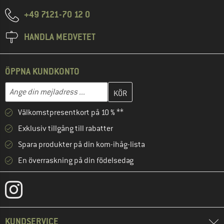
+49 7121-70 12 0
HANDLA MEDVETET
ÖPPNA KUNDKONTO
Skriv in din e-postadress här och skapa ditt kundkonto i nästa st
Mejladress
Välkomstpresentkort på 10 % **
Exklusiv tillgång till rabatter
Spara produkter på din kom-ihåg-lista
En överraskning på din födelsedag
KUNDSERVICE