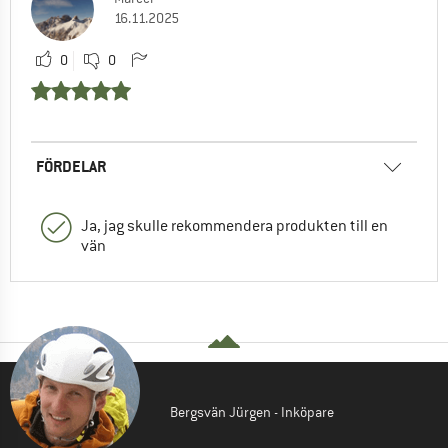
16.11.2025
0
0
FÖRDELAR
Ja, jag skulle rekommendera produkten till en
vän
Bergsvän Jürgen - Inköpare