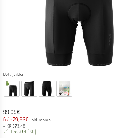
Detaljbilder
Ursprungligt pris :
Pris:
99,95
€
från
79,96
€
inkl. moms
~
KR
873,48
Sverige. Information om fraktkostnader. Öppnas i 
Fraktfri
(SE)