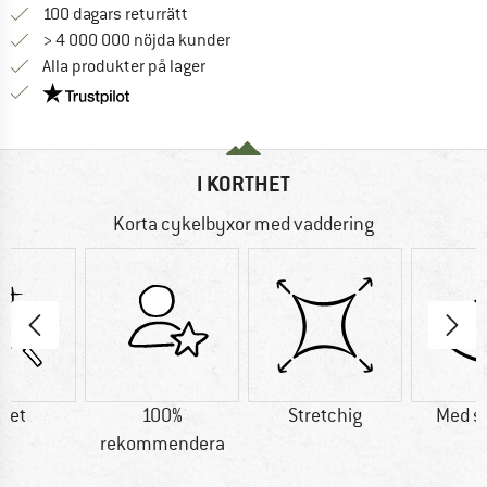
Gå till returpolicyn här Öppnas i en infor
100 dagars returrätt
> 4 000 000 nöjda kunder
Alla produkter på lager
Trust Pilot-garanti - hitta all information här!
I KORTHET
Korta cykelbyxor med vaddering
tet
100%
Stretchig
Med s
rekommendera