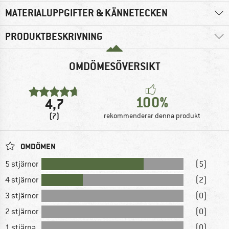
MATERIALUPPGIFTER & KÄNNETECKEN
PRODUKTBESKRIVNING
OMDÖMESÖVERSIKT
100%
4,7
(7)
rekommenderar denna produkt
OMDÖMEN
5 stjärnor
(5)
4 stjärnor
(2)
3 stjärnor
(0)
2 stjärnor
(0)
1 stjärna
(0)