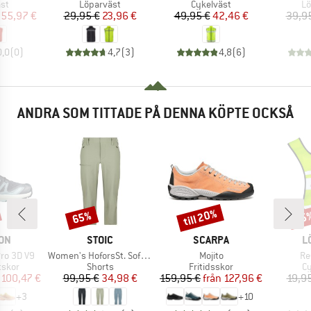
tgrupp
Produktgrupp
Produktgrupp
Pr
äst
Löparväst
Cykelväst
Lö
is
ducerat pris
Pris
Reducerat pris
Pris
Reducerat pris
55,97 €
29,95 €
23,96 €
49,95 €
42,46 €
39,9
0,0
(
0
)
4,7
(
3
)
4,8
(
6
)
ANDRA SOM TITTADE PÅ DENNA KÖPTE OCKSÅ
till 20%
65%
25
Rabatt
Rabatt
Raba
ÄRKE
VARUMÄRKE
VARUMÄRKE
V
ON
STOIC
SCARPA
L
Produkter
Produkter
Pr
ro 3D V9
Women's HoforsSt. Softshell Pants Capri Light
Mojito
Re
rupp
Produktgrupp
Produktgrupp
Pr
tskor
Shorts
Fritidsskor
Cy
is
ducerat pris
Pris
Reducerat pris
Pris
Reducerat pris
100,47 €
99,95 €
34,98 €
159,95 €
från
127,96 €
19,9
+
3
+
10