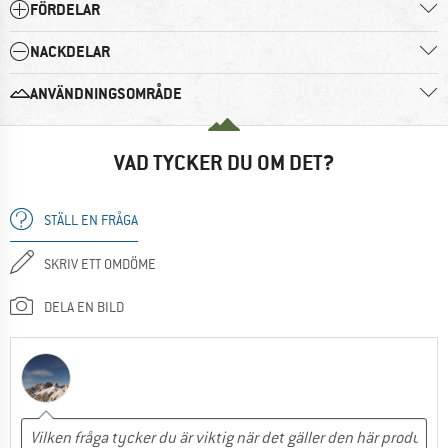
FÖRDELAR
NACKDELAR
ANVÄNDNINGSOMRÅDE
VAD TYCKER DU OM DET?
STÄLL EN FRÅGA
SKRIV ETT OMDÖME
DELA EN BILD