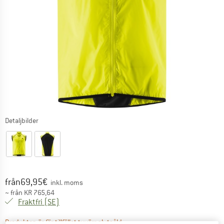
Detaljbilder
Pris:
från
69,95
€
inkl. moms
~
från
KR
765,64
Sverige. Information om fraktkostnader. Öppnas i 
Fraktfri
(SE)
Länken öppnas i en inforuta och i
Produkten är för tillfället tyvärr slutsåld