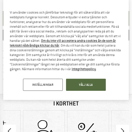
Vi använder cookies och jämförbar teknologi för att säkerställa att vår
SKAPA AVISERING
webbplats fungerar korrekt. Dessutom erbjuder vi extra tjänster och
funktioner, analyserar hur du använder vår webbplats för att personifiera
innehåll och reklam eller för att tillhandahålla sociala mediefunktioner. På så
sätt får även våra social media-, reklam- och analyspartner reda på att du
SPARA
JÄMFÖR
använder vår webbplats. Genom att klicka på ”välj alla” samtycker du till att vi
handlar på det sättet.
Om du inte vill acceptera andra cookies än de som är
tekniskt nödvändiga klickar du här
. Om du vill kan du när som helst justera
Hitta fraktinformation här! Öppnas i e
Fraktfritt från 69 € (SE)
dina cookieinställningar genom att klicka på ”inställningar” och välja enskilda
kategorier. Ditt samtycke är frivilligt och krävs inte för att använda denna
Gå till returpolicyn här Öppnas i en infor
100 dagars returrätt
webbplats. Du kan när som helst återta ditt samtycke under
> 4 000 000 nöjda kunder
”Cookieinställningar” längst ner på webbplatsen eller ge ditt samtycke första
gången. Närmare information hittar du i vår
integritetspolicy
.
Alla produkter på lager
Trust Pilot-garanti - hitta all information här!
INSTÄLLNINGAR
VÄLJ ALLA
I KORTHET