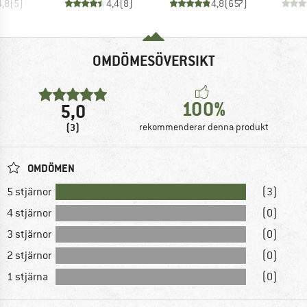
4,8
(
5
)
4,4
(
8
)
4,8
(
657
)
OMDÖMESÖVERSIKT
100%
5,0
(3)
rekommenderar denna produkt
OMDÖMEN
5 stjärnor
(3)
4 stjärnor
(0)
3 stjärnor
(0)
2 stjärnor
(0)
1 stjärna
(0)