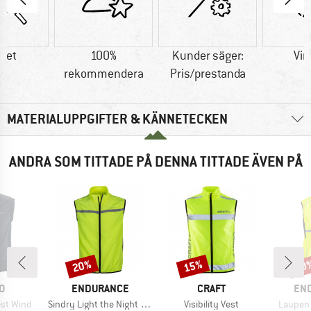
tet
100%
Kunder säger:
Vin
rekommendera
Pris/prestanda
MATERIALUPPGIFTER & KÄNNETECKEN
ANDRA SOM TITTADE PÅ DENNA TITTADE ÄVEN PÅ
20%
15%
20
Rabatt
Rabatt
Raba
MÄRKE
VARUMÄRKE
VARUMÄRKE
VA
O
ENDURANCE
CRAFT
EN
Produkter
Produkter
Produkt
est Wind
Sindry Light the Night Vest
Visibility Vest
Laupen 