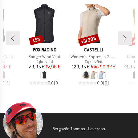
till 30%
til
15%
Rabatt
Rabatt
Raba
MÄRKE
VARUMÄRKE
VARUMÄRKE
E
FOX RACING
CASTELLI
Produkter
Produkter
Produ
as Vest
Ranger Wind Vest
Women's Espresso 2 Vest
Aksiu
tgrupp
Produktgrupp
Produktgrupp
Pr
äst
Cykelväst
Cykelväst
Cy
is
ducerat pris
Pris
Reducerat pris
Pris
Reducerat pris
8,47 €
79,95 €
67,96 €
129,95 €
från
90,97 €
78,95 
5,0
(
3
)
0,0
(
0
)
0,0
(
0
)
Bergsvän Thomas - Leverans