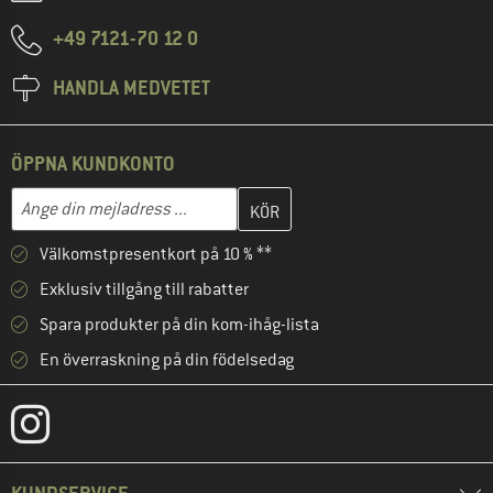
+49 7121-70 12 0
HANDLA MEDVETET
ÖPPNA KUNDKONTO
Skriv in din e-postadress här och skapa ditt kundkonto i nästa st
Mejladress
Välkomstpresentkort på 10 % **
Exklusiv tillgång till rabatter
Spara produkter på din kom-ihåg-lista
En överraskning på din födelsedag