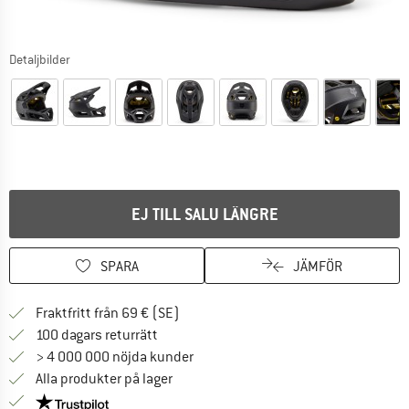
Detaljbilder
EJ TILL SALU LÄNGRE
SPARA
JÄMFÖR
Hitta fraktinformation här! Öppnas i e
Fraktfritt från 69 € (SE)
Gå till returpolicyn här Öppnas i en infor
100 dagars returrätt
> 4 000 000 nöjda kunder
Alla produkter på lager
Trust Pilot-garanti - hitta all information här!