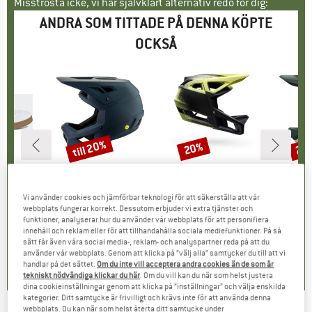
Misströsta icke, vi har självklart alternativ redo för dig:
ANDRA SOM TITTADE PÅ DENNA KÖPTE
OCKSÅ
till 20%
20%
29
Rabatt
Rabatt
Raba
ÄRKE
EN
VARUMÄRKE
ALPINA
VARUMÄRKE
FOX RACING
r
 Pro
Produkter
Pikes Mips
Produkter
Proframe RS Aura
Produ
Otoco
tgrupp
kor
Produktgrupp
Cykelhjälm
Produktgrupp
Cykelhjälm
Pr
Cy
Vi använder cookies och jämförbar teknologi för att säkerställa att vår
is
ducerat pris
127,46 €
149,95 €
från
Pris
Reducerat pris
119,96 €
369,95 €
Pris
Reducerat pris
295,96 €
349,95
webbplats fungerar korrekt. Dessutom erbjuder vi extra tjänster och
funktioner, analyserar hur du använder vår webbplats för att personifiera
innehåll och reklam eller för att tillhandahålla sociala mediefunktioner. På så
sätt får även våra social media-, reklam- och analyspartner reda på att du
,9
(
20
)
4,0
(
1
)
0,0
(
0
)
använder vår webbplats. Genom att klicka på ”välj alla” samtycker du till att vi
handlar på det sättet.
Om du inte vill acceptera andra cookies än de som är
tekniskt nödvändiga klickar du här
. Om du vill kan du när som helst justera
dina cookieinställningar genom att klicka på ”inställningar” och välja enskilda
kategorier. Ditt samtycke är frivilligt och krävs inte för att använda denna
webbplats. Du kan när som helst återta ditt samtycke under