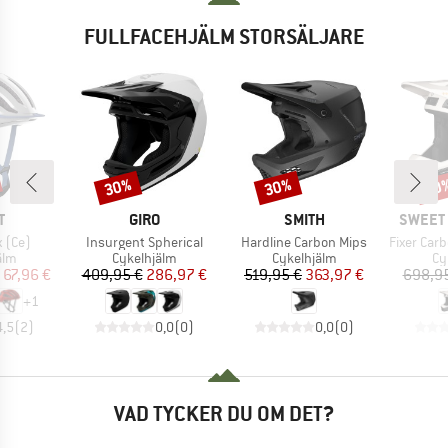
FULLFACEHJÄLM STORSÄLJARE
30%
30%
30
Rabatt
Rabatt
Raba
MÄRKE
VARUMÄRKE
VARUMÄRKE
VARUM
T
GIRO
SMITH
SWEET 
Produkter
Produkter
Produkter
 (Ce)
Insurgent Spherical
Hardline Carbon Mips
Fixer Carbon
grupp
Produktgrupp
Produktgrupp
Pr
älm
Cykelhjälm
Cykelhjälm
Cy
is
ducerat pris
Pris
Reducerat pris
Pris
Reducerat pris
67,96 €
409,95 €
286,97 €
519,95 €
363,97 €
698,9
+
1
4,5
(
2
)
0,0
(
0
)
0,0
(
0
)
VAD TYCKER DU OM DET?