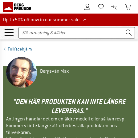
Till kundkontot
Till 
Till minneslistan.
Till produk
Up to 50% off now in our summer sale
Up to 50% off now in our summer sale »
Fullfacehjälm
Bergsvän Max
"DEN HÄR PRODUKTEN KAN INTE LÄNGRE
LEVERERAS."
Antingen handlar det om en äldre modell eller så kan resp.
kommer vi inte längre att efterbeställa produkten hos
tillverkaren.