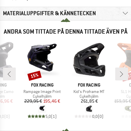
MATERIALUPPGIFTER & KÄNNETECKEN
ANDRA SOM TITTADE PÅ DENNA TITTADE ÄVEN PÅ
til
15%
Rabatt
Raba
RKE
VARUMÄRKE
VARUMÄRKE
ING
FOX RACING
FOX RACING
Produkter
Produkter
Produ
ge Camo
Rampage Image Print
Kid's Proframe MT
SL1 H
grupp
Produktgrupp
Produktgrupp
Pr
älm
Cykelhjälm
Cykelhjälm
Cy
is
ducerat pris
Pris
Reducerat pris
Pris
6,96 €
229,95 €
195,46 €
261,85 €
159,95 
0,0
(
0
)
5,0
(
1
)
0,0
(
0
)