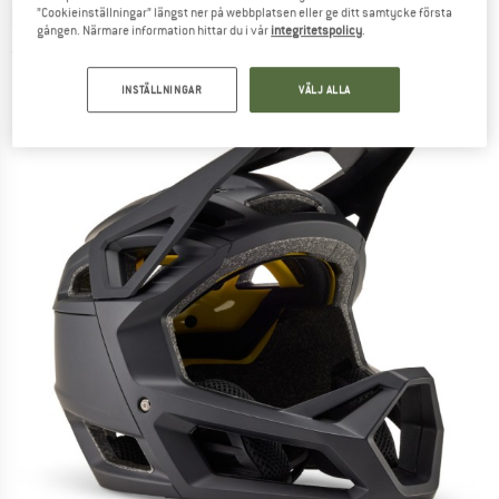
FOX RACING
-
”Cookieinställningar” längst ner på webbplatsen eller ge ditt samtycke första
Proframe MT - Cykelhjälm
gången. Närmare information hittar du i vår
integritetspolicy
.
(0)
INSTÄLLNINGAR
VÄLJ ALLA