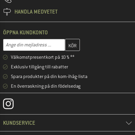
HANDLA MEDVETET
ÖPPNA KUNDKONTO
Skriv in din e-postadress här och skapa ditt kundkonto i nästa st
Mejladress
Välkomstpresentkort på 10 % **
Exklusiv tillgång till rabatter
Spara produkter på din kom-ihåg-lista
En överraskning på din födelsedag
KUNDSERVICE