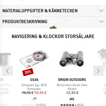
MATERIALUPPGIFTER & KÄNNETECKEN
PRODUKTBESKRIVNING
NAVIGERING & KLOCKOR STORSÄLJARE
20%
Rabatt
ÄRKE
VARUMÄRKE
VARUMÄRKE
CK
SILVA
ORIGIN OUTDOORS
Produkter
Produkter
P
hone Case
Compass Typ 1933
Binoculars Quick View
A
upp
Produktgrupp
Produktgrupp
P
rdrag
Kompass
Kikare
K
is
ducerat pris
Pris
Reducerat pris
Pris
3,20 €
74,95 €
59,96 €
22,95 €
8
5,0
(
1
)
0,0
(
0
)
4,8
(
4
)