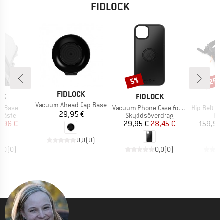
FIDLOCK
25
Rabatt
Raba
5%
VARUMÄRKE
FIDLOCK
ÄRKE
VARUMÄRKE
V
CK
FIDLOCK
F
Produkter
Vacuum Ahead Cap Base
Produkter
Produkter
er Base
Vacuum Phone Case for iPhone 15 Plus
Hip Belt + Hermetic 
Pris
29,95 €
upp
Produktgrupp
Pr
sfäste
Skyddsöverdrag
Hö
is
ducerat pris
Pris
Reducerat pris
,96 €
29,95 €
28,45 €
159,9
0,0
(
0
)
0,0
(
0
)
0,0
(
0
)