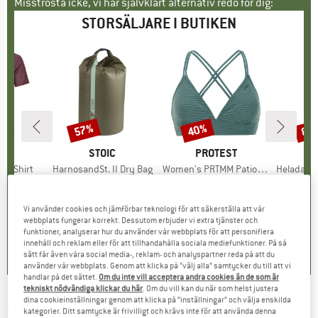
Misströsta icke, vi har självklart alternativ redo för dig:
STORSÄLJARE I BUTIKEN
57%
40%
80
Rabatt
Rabatt
Raba
ÄRKE
OX
VARUMÄRKE
STOIC
VARUMÄRKE
PROTEST
k T-Shirt
Produkter
HarnosandSt. II Dry Bag
Produkter
Women's PRTMM Patio Triangle
Produkte
HeladagenSt. Insulated
grupp
öja
Produktgrupp
Packsäck
Produktgrupp
Bikinitopp
Prod
Isol
is
ducerat pris
62,97 €
9,95 €
från
Pris
Reducerat pris
4,28 €
39,95 €
Pris
Reducerat pris
23,97 €
24,95 
Vi använder cookies och jämförbar teknologi för att säkerställa att vår
webbplats fungerar korrekt. Dessutom erbjuder vi extra tjänster och
4,3
(
3
)
5,0
(
2
)
4,9
(
23
)
funktioner, analyserar hur du använder vår webbplats för att personifiera
innehåll och reklam eller för att tillhandahålla sociala mediefunktioner. På så
sätt får även våra social media-, reklam- och analyspartner reda på att du
använder vår webbplats. Genom att klicka på ”välj alla” samtycker du till att vi
handlar på det sättet.
Om du inte vill acceptera andra cookies än de som är
tekniskt nödvändiga klickar du här
. Om du vill kan du när som helst justera
dina cookieinställningar genom att klicka på ”inställningar” och välja enskilda
FIDLOCK
-
Vacuum Phone Case for iPhone 14
kategorier. Ditt samtycke är frivilligt och krävs inte för att använda denna