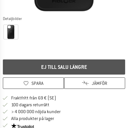
Detaljbilder
EJ TILL SALU LÄNGRE
SPARA
JÄMFÖR
Hitta fraktinformation här! Öppnas i e
Fraktfritt från 69 € (SE)
Gå till returpolicyn här Öppnas i en infor
100 dagars returrätt
> 4 000 000 nöjda kunder
Alla produkter på lager
Trust Pilot-garanti - hitta all information här!