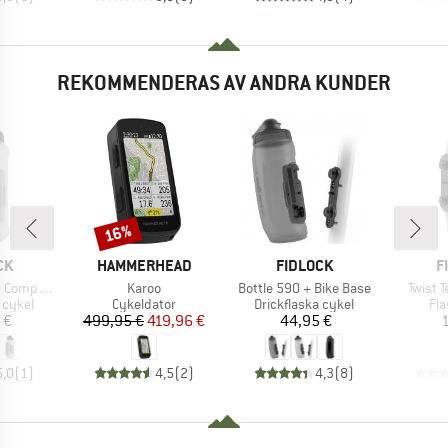
REKOMMENDERAS AV ANDRA KUNDER
16%
Rabatt
ÄRKE
VARUMÄRKE
VARUMÄRKE
V
CK
HAMMERHEAD
FIDLOCK
F
Produkter
Produkter
Produk
+ Bike Base
Karoo
Bottle 590 + Bike Base
Twist T
upp
Produktgrupp
Produktgrupp
Pr
 cykel
Cykeldator
Drickflaska cykel
Fla
is
Pris
Reducerat pris
Pris
 €
499,95 €
419,96 €
44,95 €
1
5,0
(
1
)
4,5
(
2
)
4,3
(
8
)