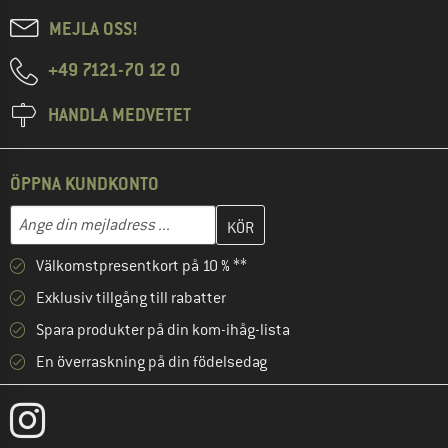
MEJLA OSS!
+49 7121-70 12 0
HANDLA MEDVETET
ÖPPNA KUNDKONTO
Skriv in din e-postadress här och skapa ditt kundkonto i nästa st
Mejladress
Välkomstpresentkort på 10 % **
Exklusiv tillgång till rabatter
Spara produkter på din kom-ihåg-lista
En överraskning på din födelsedag