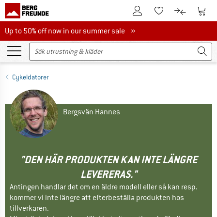
Till kundkontot
Till 
Till minneslistan.
Till produk
Up to 50% off now in our summer sale
Up to 50% off now in our summer sale »
Cykeldatorer
Bergsvän Hannes
"DEN HÄR PRODUKTEN KAN INTE LÄNGRE
LEVERERAS."
Antingen handlar det om en äldre modell eller så kan resp.
kommer vi inte längre att efterbeställa produkten hos
tillverkaren.