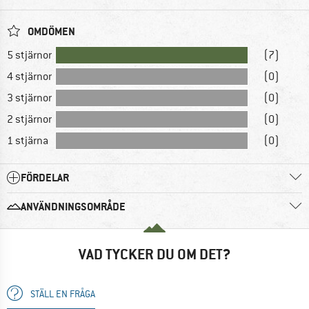
OMDÖMEN
5 stjärnor
(7)
4 stjärnor
(0)
3 stjärnor
(0)
2 stjärnor
(0)
1 stjärna
(0)
FÖRDELAR
ANVÄNDNINGSOMRÅDE
VAD TYCKER DU OM DET?
STÄLL EN FRÅGA