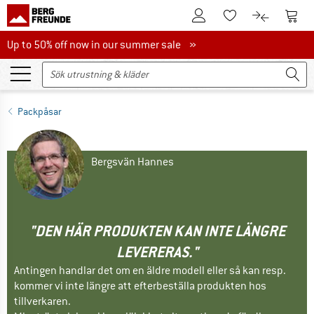
Till kundkontot
Till 
Till minneslistan.
Till produk
Up to 50% off now in our summer sale
Up to 50% off now in our summer sale »
Packpåsar
Bergsvän Hannes
"DEN HÄR PRODUKTEN KAN INTE LÄNGRE
LEVERERAS."
Antingen handlar det om en äldre modell eller så kan resp.
kommer vi inte längre att efterbeställa produkten hos
tillverkaren.