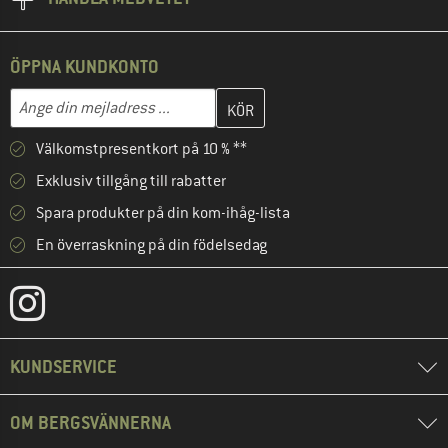
ÖPPNA KUNDKONTO
Skriv in din e-postadress här och skapa ditt kundkonto i nästa st
Mejladress
Välkomstpresentkort på 10 % **
Exklusiv tillgång till rabatter
Spara produkter på din kom-ihåg-lista
En överraskning på din födelsedag
KUNDSERVICE
OM BERGSVÄNNERNA