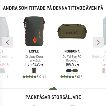
ANDRA SOM TITTADE PÅ DENNA TITTADE ÄVEN PÅ
ÄRKE
VARUMÄRKE
VARUMÄRKE
UT
EXPED
NORRØNA
Produkter
Produkter
Produkter
ng Shorts
Drybag Dura
Duffel Bag 70
Drybag Versa
ktgrupp
Produktgrupp
Produktgrupp
P
s
Packsäck
Resebag
P
is
ducerat pris
Pris
Pris
5,97 €
från
41,75 €
188,95 €
frå
4,0
(
1
)
5,0
(
1
)
5,0
(
2
)
PACKPÅSAR STORSÄLJARE