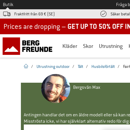
Till
Butik
Fråga 
Fraktfritt från 69 € (SE)
Säker beta
Up to 50% off now in our summer sale
Kläder
Skor
Utrustning
Hemsida
/
Utrustning outdoor
/
Tält
/
Husbilsförtält
/
Fair
Bergsvän Max
Antingen handlar det om en äldre modell eller så kan re
Misströsta icke, vi har självklart alternativ redo för dig: