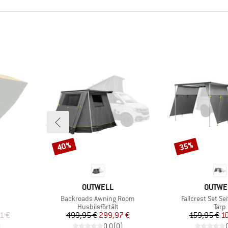
40%
35%
Rabatt
Rabatt
VARUMÄRKE
VARUM
OUTWELL
OUTWE
Produkter
Produkter
Backroads Awning Room
Fallcrest Set S
upp
Produktgrupp
Prod
Husbilsförtält
Tarp
at pris
Pris
Reducerat pris
Pr
Re
1 €
499,95 €
299,97 €
159,95 €
1
)
0,0
(
0
)