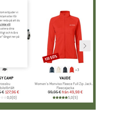
tom erbjuder vi
klam eller för
er reda på att du
 inte vill
 justera dina
illigt och krävs
r” längst ner på
till 50%
Rabatt
+
3
RUMÄRKE
SY CAMP
VARUMÄRKE
VAUDE
rodukter
rossbu
Produkter
Women's Monviso Fleece Full Zip Jacket II
duktgrupp
ilsförtält
Produktgrupp
Fleecejacka
5 €
Pris
Reducerat pris
127,96 €
99,95 €
från
Pris
Reducerat pris
49,98 €
0,0
(
0
)
5,0
(
5
)