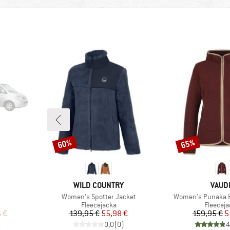
60%
65%
Rabatt
Rabatt
VARUMÄRKE
VARU
WILD COUNTRY
VAUD
Produkter
Produkter
Women's Spotter Jacket
Women's Punaka 
Produktgrupp
Produkt
Fleecejacka
Fleeceja
at pris
Pris
Reducerat pris
Pr
Re
 €
139,95 €
55,98 €
159,95 €
5
)
0,0
(
0
)
4