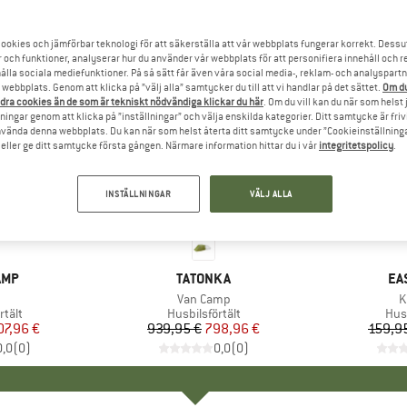
ookies och jämförbar teknologi för att säkerställa att vår webbplats fungerar korrekt. Dessu
r och funktioner, analyserar hur du använder vår webbplats för att personifiera innehåll och re
hålla sociala mediefunktioner. På så sätt får även våra social media-, reklam- och analyspartn
webbplats. Genom att klicka på ”välj alla” samtycker du till att vi handlar på det sättet.
Om du
dra cookies än de som är tekniskt nödvändiga klickar du här
. Om du vill kan du när som helst
ningar genom att klicka på ”inställningar” och välja enskilda kategorier. Ditt samtycke är friv
använda denna webbplats. Du kan när som helst återta ditt samtycke under ”Cookieinställninga
ller ge ditt samtycke första gången. Närmare information hittar du i vår
integritetspolicy
.
INSTÄLLNINGAR
VÄLJ ALLA
15%
20%
Rabatt
Rabatt
ÄRKE
AMP
VARUMÄRKE
TATONKA
VA
EA
ukter
Produkter
Van Camp
P
K
rupp
rtält
Produktgrupp
Husbilsförtält
Pro
Husb
is
ducerat pris
07,96 €
939,95 €
Pris
Reducerat pris
798,96 €
159,9
0,0
(
0
)
0,0
(
0
)