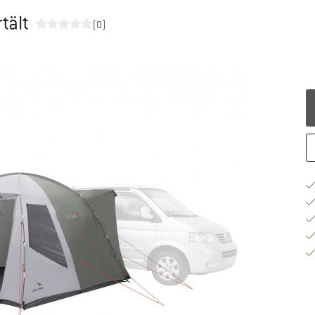
rtält
(0)