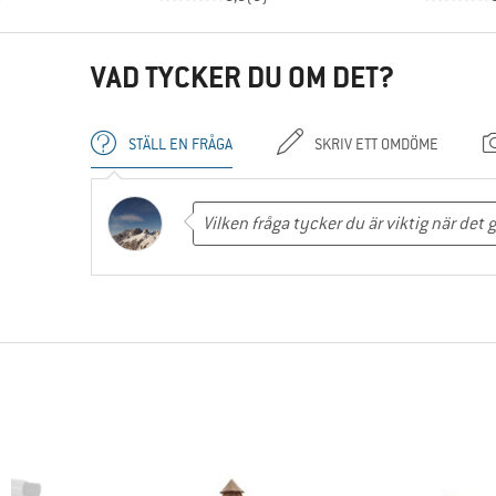
VAD TYCKER DU OM DET?
STÄLL EN FRÅGA
SKRIV ETT OMDÖME