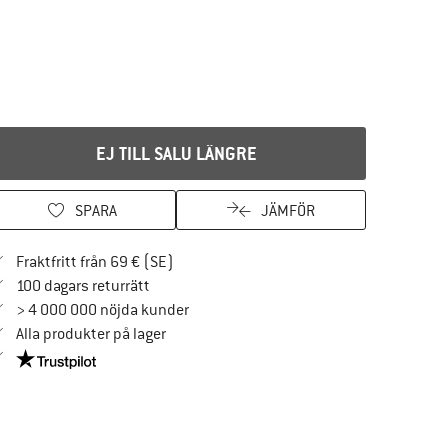
EJ TILL SALU LÄNGRE
SPARA
JÄMFÖR
Hitta fraktinformation här! Öppnas i en i
Fraktfritt från 69 € (SE)
Gå till returpolicyn här Öppnas i en inforuta
100 dagars returrätt
> 4 000 000 nöjda kunder
Alla produkter på lager
Trust Pilot-garanti - hitta all information här!