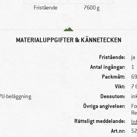
Fristående
7600 g
MATERIALUPPGIFTER & KÄNNETECKEN
Fristående:
ja
Antal ingångar:
1
Packmått:
69
Vikt:
7 
Dessutom:
PU-beläggning
in
Övriga angivelser:
Fo
Re
Rättsligt meddelande:
In
Art.nr:
52