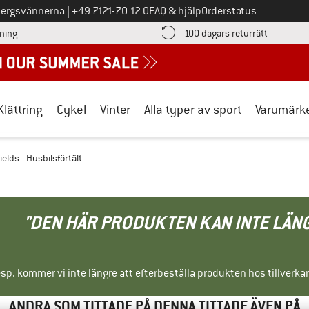
Ring oss på
bergsvännerna
|
+49 7121-70 12 0
FAQ & hjälp
Orderstatus
Hitta betalningsinformationen här! Öppnas i en inforuta
Gå till re
lning
100 dagars returrätt
Klättring
Cykel
Vinter
Alla typer av sport
Varumärk
fields - Husbilsförtält
"DEN HÄR PRODUKTEN KAN INTE LÄN
sp. kommer vi inte längre att efterbeställa produkten hos tillverka
ANDRA SOM TITTADE PÅ DENNA TITTADE ÄVEN PÅ