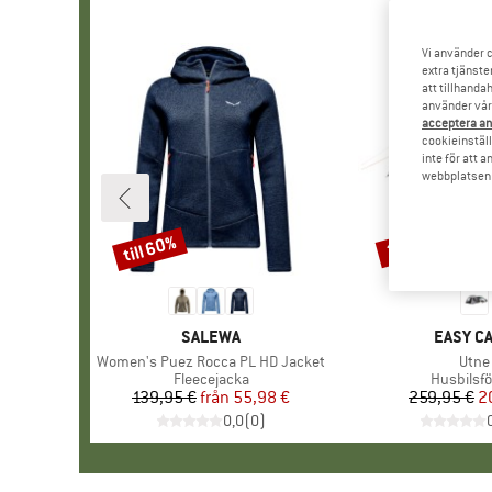
Vi använder c
extra tjänste
att tillhanda
använder vår 
acceptera an
cookieinställ
inte för att 
webbplatsen e
till 60%
20%
Rabatt
Rabatt
VARUMÄRKE
SALEWA
VARUM
EASY C
Produkter
Women's Puez Rocca PL HD Jacket
Prod
Utne
Produktgrupp
Fleecejacka
Produktg
Husbilsfö
139,95 €
från
Pris
Reducerat pris
55,98 €
259,95 €
Pr
Re
2
0,0
(
0
)