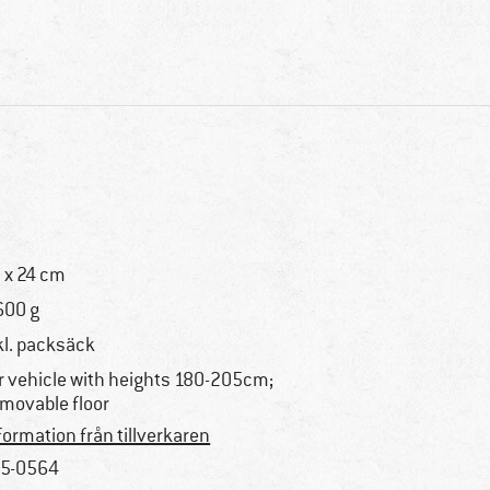
 x 24 cm
600 g
kl. packsäck
r vehicle with heights 180-205cm;
movable floor
formation från tillverkaren
5-0564