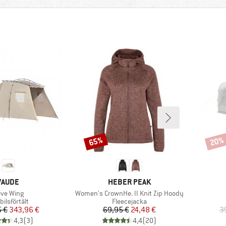
65%
20%
Rabatt
Rabat
VARUMÄRKE
VARUMÄRKE
VAUDE
HEBER PEAK
odukter
Produkter
ive Wing
Women's CrownHe. II Knit Zip Hoody
duktgrupp
Produktgrupp
ilsförtält
Fleecejacka
Pris
Reducerat pris
Pris
Reducerat pris
 €
343,96 €
69,95 €
24,48 €
3
4,3
(
3
)
4,4
(
20
)