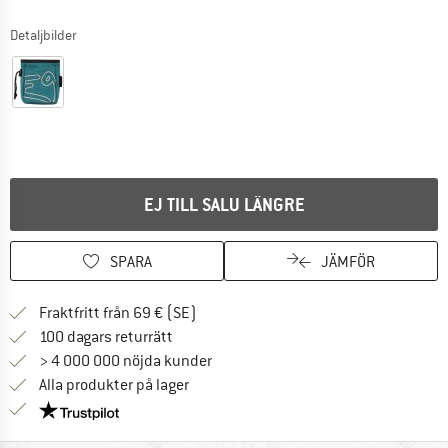
Detaljbilder
EJ TILL SALU LÄNGRE
SPARA
JÄMFÖR
Hitta fraktinformation här! Öppnas i e
Fraktfritt från 69 € (SE)
Gå till returpolicyn här Öppnas i en infor
100 dagars returrätt
> 4 000 000 nöjda kunder
Alla produkter på lager
Trust Pilot-garanti - hitta all information här!