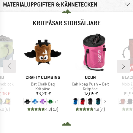
MATERIALUPPGIFTER & KÄNNETECKEN
KRITPÅSAR STORSÄLJARE
10
Raba
ÄRKE
VARUMÄRKE
VARUMÄRKE
VARU
ID
CRAFTY CLIMBING
OCUN
BLAC
Produkter
Produkter
Produ
onoblock
Bat Chalk Bag
Cahlkbag Push + Belt
Mojo Z
tgrupp
Produktgrupp
Produktgrupp
P
se
Kritpåse
Kritpåse
K
is
ducerat pris
Pris
Pris
7,06 €
33,20 €
17,05 €
19,9
+
1
+
2
5,0
(
6
)
4,8
(
10
)
4,9
(
7
)