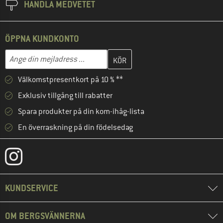
HANDLA MEDVETET
ÖPPNA KUNDKONTO
Skriv in din e-postadress här och skapa ditt kundkonto i nästa st
Mejladress
Välkomstpresentkort på 10 % **
Exklusiv tillgång till rabatter
Spara produkter på din kom-ihåg-lista
En överraskning på din födelsedag
KUNDSERVICE
OM BERGSVÄNNERNA