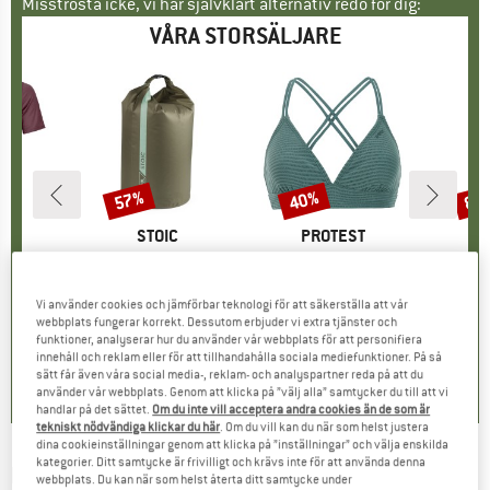
Misströsta icke, vi har självklart alternativ redo för dig:
VÅRA STORSÄLJARE
57%
40%
80
Rabatt
Rabatt
Raba
ÄRKE
OX
VARUMÄRKE
STOIC
VARUMÄRKE
PROTEST
k T-Shirt
Produkter
HarnosandSt. II Dry Bag
Produkter
Women's PRTMM Patio Triangle
Produkte
HeladagenSt. Insulated
grupp
öja
Produktgrupp
Packsäck
Produktgrupp
Bikinitopp
Prod
Isol
is
ducerat pris
62,97 €
9,95 €
från
Pris
Reducerat pris
4,28 €
39,95 €
Pris
Reducerat pris
23,97 €
24,95 
Vi använder cookies och jämförbar teknologi för att säkerställa att vår
webbplats fungerar korrekt. Dessutom erbjuder vi extra tjänster och
funktioner, analyserar hur du använder vår webbplats för att personifiera
4,3
(
3
)
5,0
(
2
)
4,9
(
23
)
innehåll och reklam eller för att tillhandahålla sociala mediefunktioner. På så
sätt får även våra social media-, reklam- och analyspartner reda på att du
använder vår webbplats. Genom att klicka på ”välj alla” samtycker du till att vi
handlar på det sättet.
Om du inte vill acceptera andra cookies än de som är
tekniskt nödvändiga klickar du här
. Om du vill kan du när som helst justera
dina cookieinställningar genom att klicka på ”inställningar” och välja enskilda
kategorier. Ditt samtycke är frivilligt och krävs inte för att använda denna
E9
-
Osso2.3 - Kritpåse
webbplats. Du kan när som helst återta ditt samtycke under