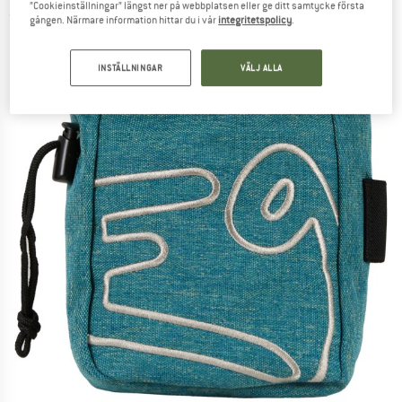
”Cookieinställningar” längst ner på webbplatsen eller ge ditt samtycke första
(0)
gången. Närmare information hittar du i vår
integritetspolicy
.
INSTÄLLNINGAR
VÄLJ ALLA