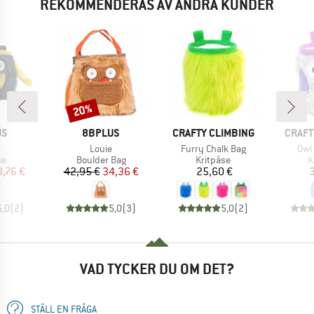
REKOMMENDERAS AV ANDRA KUNDER
20%
Rabatt
MÄRKE
VARUMÄRKE
VARUMÄRKE
VARU
US
8BPLUS
CRAFTY CLIMBING
CRAFT
ukter
Produkter
Produkter
Pro
Louie
Furry Chalk Bag
Owl
tgrupp
Produktgrupp
Produktgrupp
P
se
Boulder Bag
Kritpåse
K
is
ducerat pris
Pris
Reducerat pris
Pris
,76 €
42,95 €
34,36 €
25,60 €
3
5,0
(
2
)
5,0
(
3
)
5,0
(
2
)
VAD TYCKER DU OM DET?
STÄLL EN FRÅGA