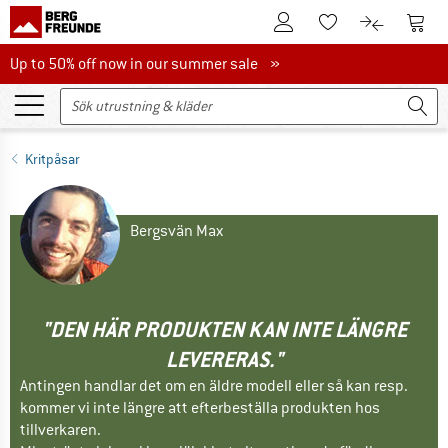
Till kundkontot
Till 
Till minneslistan.
Till produk
Up to 50% off now in our summer sale
Up to 50% off now in our summer sale »
Kritpåsar
Bergsvän Max
"DEN HÄR PRODUKTEN KAN INTE LÄNGRE
LEVERERAS."
Antingen handlar det om en äldre modell eller så kan resp.
kommer vi inte längre att efterbeställa produkten hos
tillverkaren.