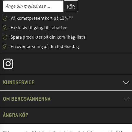
Skriv in din e-postadress här och skapa ditt kundkonto i nästa st
Mejladress
Välkomstpresentkort på 10 % **
Exklusiv tillgång till rabatter
Spara produkter på din kom-ihåg-lista
En överraskning på din födelsedag
KUNDSERVICE
OM BERGSVÄNNERNA
ÅNGRA KÖP