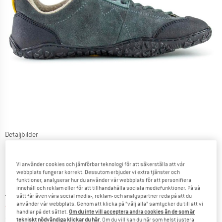
Detaljbilder
Vi använder cookies och jämförbar teknologi för att säkerställa att vår
webbplats fungerar korrekt. Dessutom erbjuder vi extra tjänster och
funktioner, analyserar hur du använder vår webbplats för att personifiera
innehåll och reklam eller för att tillhandahålla sociala mediefunktioner. På så
Ursprungligt pris :
Pris:
179,95
€
sätt får även våra social media-, reklam- och analyspartner reda på att du
använder vår webbplats. Genom att klicka på ”välj alla” samtycker du till att vi
från
161,96
€
inkl. moms
handlar på det sättet.
Om du inte vill acceptera andra cookies än de som är
~
från
KR
1.772,73
tekniskt nödvändiga klickar du här
. Om du vill kan du när som helst justera