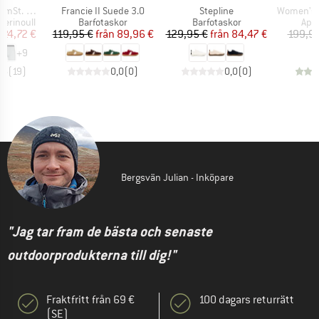
Produkter
Produkter
Produkter
t. Boxer
Francie II Suede 3.0
Stepline
Women's G
p
Produktgrupp
Produktgrupp
Pro
erinoull
Barfotaskor
Barfotaskor
App
is
ducerat pris
Pris
Reducerat pris
Pris
Reducerat pris
24,72 €
119,95 €
från
89,96 €
129,95 €
från
84,47 €
199,95
+
9
,6
(
19
)
0,0
(
0
)
0,0
(
0
)
Bergsvän Julian - Inköpare
"Jag tar fram de bästa och senaste
outdoorprodukterna till dig!"
Fraktfritt från 69 €
100 dagars returrätt
(SE)