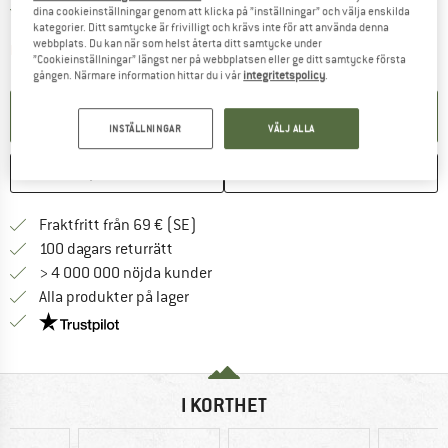
Sverige. Information om fraktkostnader. Öppnas i 
Fraktfri
(SE)
dina cookieinställningar genom att klicka på ”inställningar” och välja enskilda
kategorier. Ditt samtycke är frivilligt och krävs inte för att använda denna
webbplats. Du kan när som helst återta ditt samtycke under
Länken öppnas i en inforuta och i
Produkten är för tillfället tyvärr slutsåld
”Cookieinställningar” längst ner på webbplatsen eller ge ditt samtycke första
gången. Närmare information hittar du i vår
integritetspolicy
.
SKAPA AVISERING
INSTÄLLNINGAR
VÄLJ ALLA
SPARA
JÄMFÖR
Hitta fraktinformation här! Öppnas i e
Fraktfritt från 69 € (SE)
Gå till returpolicyn här Öppnas i en infor
100 dagars returrätt
> 4 000 000 nöjda kunder
Alla produkter på lager
Trust Pilot-garanti - hitta all information här!
I KORTHET