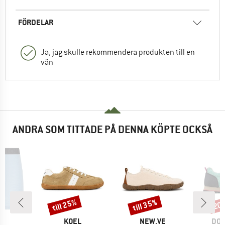
FÖRDELAR
Ja, jag skulle rekommendera produkten till en
vän
ANDRA SOM TITTADE PÅ DENNA KÖPTE OCKSÅ
till 25%
till 35%
20
Rabatt
Rabatt
Raba
MÄRKE
VARUMÄRKE
VARUMÄRKE
VAR
C
KOEL
NEW.VE
DO