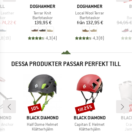
ÄRKE
VARUMÄRKE
VARUMÄRKE
V
LL
DOGHAMMER
DOGHAMMER
B
Produkter
Produkter
 Leather
Terrar Knit
Local Wool Terrar
grupp
Produktgrupp
Produktgrupp
Pr
kor
Barfotaskor
Barfotaskor
Ba
is
ducerat pris
Pris
Pris
n
74,22 €
139,95 €
från
132,95 €
94,95 €
,8
(
19
)
4,3
(
4
)
4,3
(
8
)
DESSA PRODUKTER PASSAR PERFEKT TILL
till 25%
10%
20
Rabatt
Rabatt
Raba
E
VARUMÄRKE
VARUMÄRKE
VARU
AMOND
BLACK DIAMOND
BLACK DIAMOND
BLAC
Produkter
Produkter
Pro
l Anchor
Half Dome Helmet
Capitan E Helmet
Cra
grupp
Produktgrupp
Produktgrupp
Pro
ain
Klätterhjälm
Klätterhjälm
Jam