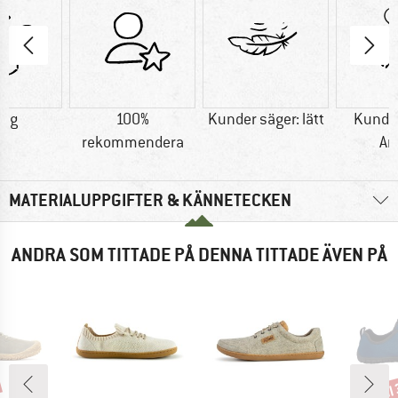
0 g
100%
Kunder säger: lätt
Kunder
rekommendera
An
MATERIALUPPGIFTER & KÄNNETECKEN
ANDRA SOM TITTADE PÅ DENNA TITTADE ÄVEN PÅ
til
Raba