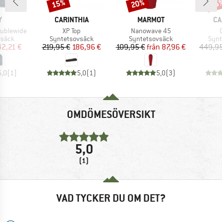
15%
20%
15
Rabatt
Rabatt
Raba
MÄRKE
VARUMÄRKE
VARUMÄRKE
VA
Y
CARINTHIA
MARMOT
CA
Produkter
Produkter
oublewide
XP Top
Nanowave 45
rupp
Produktgrupp
Produktgrupp
Prod
vsäck
Syntetsovsäck
Syntetsovsäck
Synt
is
ducerat pris
Pris
Reducerat pris
Pris
Reducerat pris
42,21 €
219,95 €
186,96 €
109,95 €
från
87,96 €
449,95
5,0
(
1
)
5,0
(
1
)
5,0
(
3
)
OMDÖMESÖVERSIKT
5,0
(1)
VAD TYCKER DU OM DET?