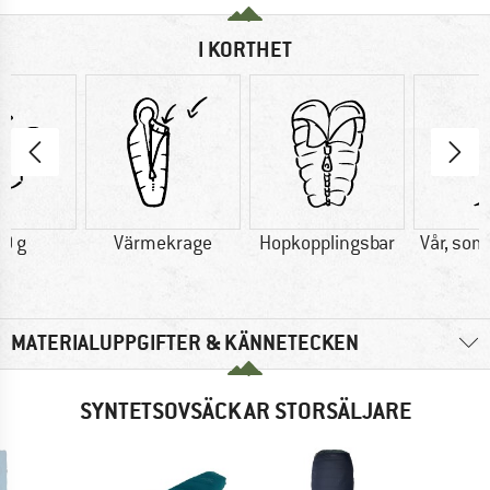
I KORTHET
0 g
Värmekrage
Hopkopplingsbar
Vår, som
MATERIALUPPGIFTER & KÄNNETECKEN
SYNTETSOVSÄCKAR STORSÄLJARE