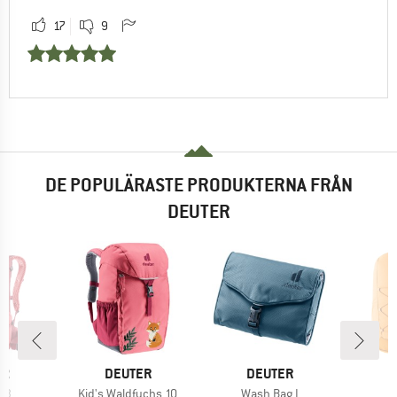
17
9
DE POPULÄRASTE PRODUKTERNA FRÅN
DEUTER
MÄRKE
VARUMÄRKE
VARUMÄRKE
V
ER
DEUTER
DEUTER
D
ter
Produkter
Produkter
P
23
Kid's Waldfuchs 10
Wash Bag I
G