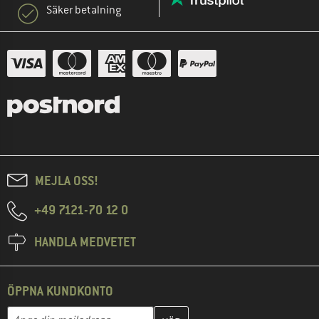
Säker betalning
MEJLA OSS!
+49 7121-70 12 0
HANDLA MEDVETET
ÖPPNA KUNDKONTO
Skriv in din e-postadress här och skapa ditt kundkonto i nästa st
Mejladress