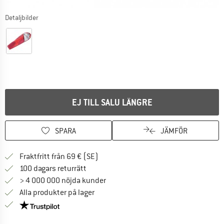
Detaljbilder
EJ TILL SALU LÄNGRE
SPARA
JÄMFÖR
Hitta fraktinformation här! Öppnas i e
Fraktfritt från 69 € (SE)
Gå till returpolicyn här Öppnas i en infor
100 dagars returrätt
> 4 000 000 nöjda kunder
Alla produkter på lager
Trust Pilot-garanti - hitta all information här!