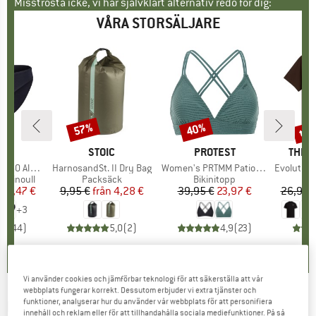
Misströsta icke, vi har självklart alternativ redo för dig:
VÅRA STORSÄLJARE
til
57%
40%
Rabatt
Rabatt
Raba
UMÄRKE
C
VARUMÄRKE
STOIC
VARUMÄRKE
PROTEST
VARU
THE 
enSt. Brief
Produkter
HarnosandSt. II Dry Bag
Produkter
Women's PRTMM Patio Triangle
Produkte
Evolution Simpl
p
erinoull
Produktgrupp
Packsäck
Produktgrupp
Bikinitopp
is
ducerat pris
24,47 €
9,95 €
från
Pris
Reducerat pris
4,28 €
39,95 €
Pris
Reducerat pris
23,97 €
26,95 
+
3
,8
(
44
)
5,0
(
2
)
4,9
(
23
)
Vi använder cookies och jämförbar teknologi för att säkerställa att vår
webbplats fungerar korrekt. Dessutom erbjuder vi extra tjänster och
funktioner, analyserar hur du använder vår webbplats för att personifiera
DEUTER
-
Orbit 0° - Syntetsovsäck
innehåll och reklam eller för att tillhandahålla sociala mediefunktioner. På så