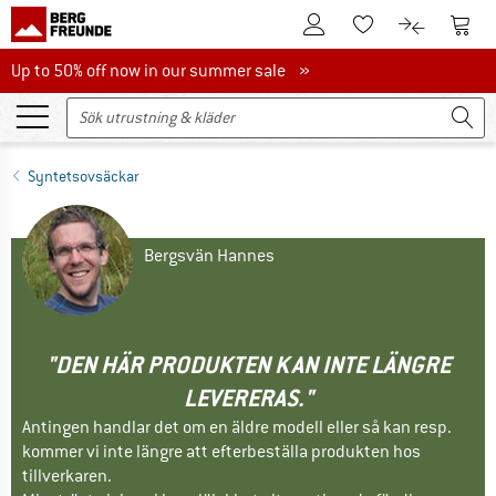
Till kundkontot
Till 
Till minneslistan.
Till produk
Up to 50% off now in our summer sale
Up to 50% off now in our summer sale »
Syntetsovsäckar
Bergsvän Hannes
"DEN HÄR PRODUKTEN KAN INTE LÄNGRE
LEVERERAS."
Antingen handlar det om en äldre modell eller så kan resp.
kommer vi inte längre att efterbeställa produkten hos
tillverkaren.