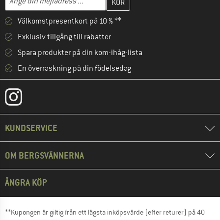
Välkomstpresentkort på 10 % **
Exklusiv tillgång till rabatter
Spara produkter på din kom-ihåg-lista
En överraskning på din födelsedag
KUNDSERVICE
OM BERGSVÄNNERNA
ÅNGRA KÖP
**Kupongen är giltig från ett lägsta inköpsvärde (efter returer) på 40