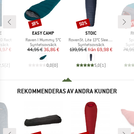
50%
30
Rabatt
Rabatt
Raba
18%
MÄRKE
VARUMÄRKE
VARUMÄRKE
V
E
EASY CAMP
STOIC
R
Produkter
Produkter
Pr
0 Rect
Raven I Mummy 5°C
RovenSt. Lite 13°C Sleeping Bag
Spi
rupp
Produktgrupp
Produktgrupp
Prod
vsäck
Syntetsovsäck
Syntetsovsäck
Synt
is
ducerat pris
Pris
Reducerat pris
Pris
Reducerat pris
9,97 €
44,95 €
36,86 €
139,95 €
från
69,98 €
74,95
2,5
(
2
)
0,0
(
0
)
5,0
(
1
)
REKOMMENDERAS AV ANDRA KUNDER