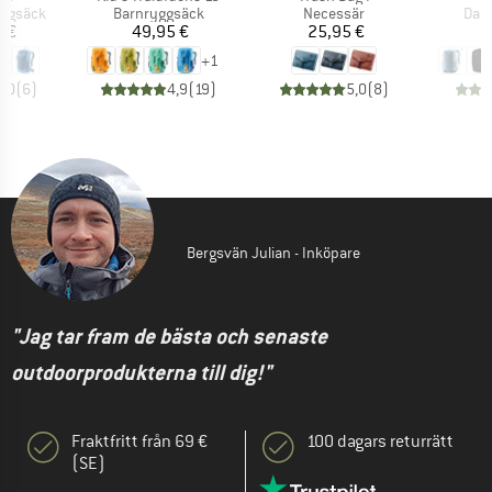
pp
Produktgrupp
Produktgrupp
Pro
yggsäck
Barnryggsäck
Necessär
Dag
is
Pris
Pris
5 €
49,95 €
25,95 €
5
+
1
5,0
(
6
)
4,9
(
19
)
5,0
(
8
)
Bergsvän Julian - Inköpare
"Jag tar fram de bästa och senaste
outdoorprodukterna till dig!"
Fraktfritt från 69 €
100 dagars returrätt
(SE)