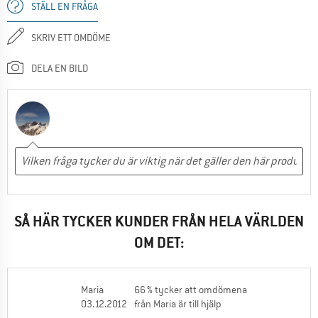
STÄLL EN FRÅGA
SKRIV ETT OMDÖME
DELA EN BILD
SÅ HÄR TYCKER KUNDER FRÅN HELA VÄRLDEN
OM DET:
Maria
66 % tycker att omdömena
03.12.2012
från Maria är till hjälp