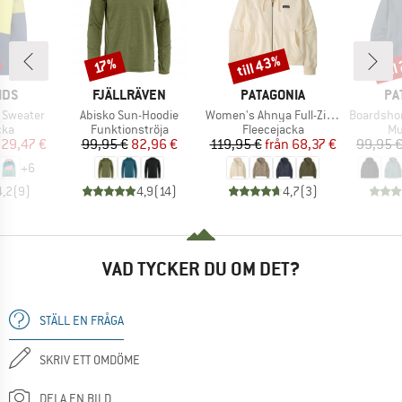
till 43%
til
Rabatt
Rabatt
Raba
17%
RKE
VARUMÄRKE
VARUMÄRKE
VA
IDS
FJÄLLRÄVEN
PATAGONIA
PA
Produkter
Produkter
Produkter
 Sweater
Abisko Sun-Hoodie
Women's Ahnya Full-Zip Hoody
Boardshort L
grupp
Produktgrupp
Produktgrupp
Pr
cka
Funktionströja
Fleecejacka
Mu
is
ducerat pris
Pris
Reducerat pris
Pris
Reducerat pris
29,47 €
99,95 €
82,96 €
119,95 €
från
68,37 €
99,95 
+
6
4,2
(
9
)
4,9
(
14
)
4,7
(
3
)
VAD TYCKER DU OM DET?
STÄLL EN FRÅGA
SKRIV ETT OMDÖME
DELA EN BILD