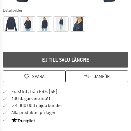
Detaljbilder
EJ TILL SALU LÄNGRE
SPARA
JÄMFÖR
Hitta fraktinformation här! Öppnas i e
Fraktfritt från 69 € (SE)
Gå till returpolicyn här Öppnas i en infor
100 dagars returrätt
> 4 000 000 nöjda kunder
Alla produkter på lager
Trust Pilot-garanti - hitta all information här!