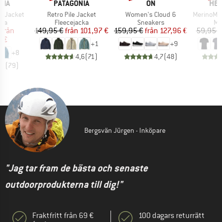
ÄRKE
VARUMÄRKE
VARUMÄRKE
VAR
NIA
PATAGONIA
ON
HEB
Produkter
Produkter
Produkter
3L Jacket
Retro Pile Jacket
Women's Cloud 6
MerinoMix150 Pi
tgrupp
Produktgrupp
Produktgrupp
Pr
cka
Fleecejacka
Sneakers
Me
is
ducerat pris
Pris
Reducerat pris
Pris
Reducerat pris
från
149,95 €
från
101,97 €
159,95 €
från
127,96 €
59,95 €
7 €
+
1
+
9
+
8
4,6
(
71
)
4,7
(
48
)
,7
(
79
)
Bergsvän Jürgen - Inköpare
"Jag tar fram de bästa och senaste
outdoorprodukterna till dig!"
Fraktfritt från 69 €
100 dagars returrätt