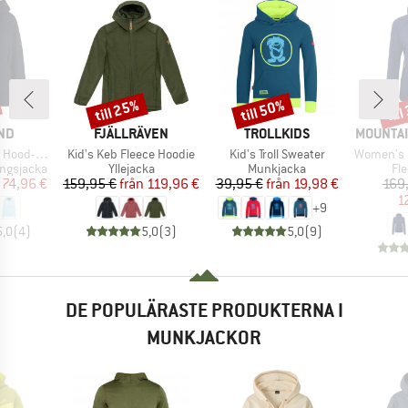
till 25%
till 50%
til
Rabatt
Rabatt
Raba
ÄRKE
VARUMÄRKE
VARUMÄRKE
VARUMÄ
ND
FJÄLLRÄVEN
TROLLKIDS
MOUNTAI
Produkter
Produkter
Produkter
d-Jacket
Kid's Keb Fleece Hoodie
Kid's Troll Sweater
Women's Eclip
Produktgrupp
Produktgrupp
Pr
ingsjacka
Yllejacka
Munkjacka
Fl
is
ducerat pris
Pris
Reducerat pris
Pris
Reducerat pris
74,96 €
159,95 €
från
119,96 €
39,95 €
från
19,98 €
169
1
+
9
5,0
(
4
)
5,0
(
3
)
5,0
(
9
)
DE POPULÄRASTE PRODUKTERNA I
MUNKJACKOR