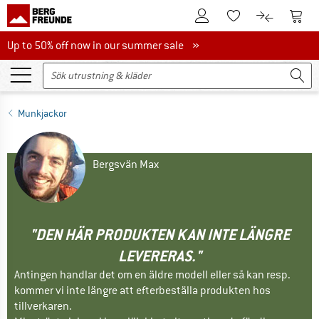
Till kundkontot
Till 
Till minneslistan.
Till produk
Up to 50% off now in our summer sale
Up to 50% off now in our summer sale »
Munkjackor
Bergsvän Max
"DEN HÄR PRODUKTEN KAN INTE LÄNGRE
LEVERERAS."
Antingen handlar det om en äldre modell eller så kan resp.
kommer vi inte längre att efterbeställa produkten hos
tillverkaren.