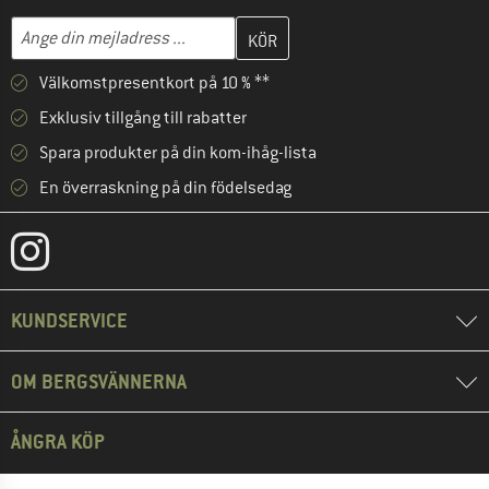
Skriv in din e-postadress här och skapa ditt kundkonto i nästa st
Mejladress
Välkomstpresentkort på 10 % **
Exklusiv tillgång till rabatter
Spara produkter på din kom-ihåg-lista
En överraskning på din födelsedag
KUNDSERVICE
OM BERGSVÄNNERNA
ÅNGRA KÖP