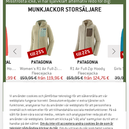
Misströsta icke, vi har självklart alternativ redo för dig:
MUNKJACKOR STORSÄLJARE
till 25%
till 22%
til
Rabatt
Rabatt
Raba
KE
TURAL
VARUMÄRKE
PATAGONIA
VARUMÄRKE
PATAGONIA
VA
TR
e Hoodie
Produkter
Women's R1 Air Full-Zip Hoody
Produkter
R1 Air Full-Zip Hoody
Produkt
Girls Sa
tgrupp
cka
Produktgrupp
Fleecejacka
Produktgrupp
Fleecejacka
Pr
Fl
n
is
ducerat pris
53,99 €
159,95 €
från
Pris
Reducerat pris
119,96 €
159,95 €
från
Pris
Reducerat pris
124,76 €
39,95 
+
2
+
5
+
5
,8
(
16
)
4,9
(
31
)
4,8
(
31
)
Vi använder cookies och jämförbar teknologi för att säkerställa att vår
webbplats fungerar korrekt. Dessutom erbjuder vi extra tjänster och
funktioner, analyserar hur du använder vår webbplats för att personifiera
innehåll och reklam eller för att tillhandahålla sociala mediefunktioner. På så
sätt får även våra social media-, reklam- och analyspartner reda på att du
använder vår webbplats. Genom att klicka på ”välj alla” samtycker du till att vi
DERBE
-
handlar på det sättet.
Om du inte vill acceptera andra cookies än de som är
Women's Rosenanker - Munkjacka
tekniskt nödvändiga klickar du här
. Om du vill kan du när som helst justera