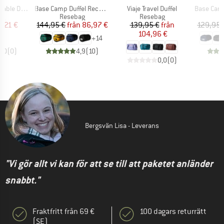
Produkter
Produkter
Produkter
Duffle Bag
Base Camp Duffel Recycled Small
Viaje Travel Duffel
Base Camp Vo
tgrupp
Produktgrupp
Produktgrupp
P
ag
Resebag
Resebag
R
is
ducerat pris
Pris
Reducerat pris
Pris
Reducerat pris
5,21 €
144,95 €
från
86,97 €
139,95 €
från
129,95 
104,96 €
+
14
0,0
(
0
)
4,9
(
10
)
0,0
(
0
)
Bergsvän Lisa - Leverans
"Vi gör allt vi kan för att se till att paketet anländer
snabbt."
Fraktfritt från 69 €
100 dagars returrätt
(SE)