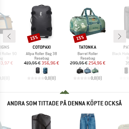
15%
15%
Rabatt
Rabatt
KE
VARUMÄRKE
VARUMÄRKE
VA
SIGNS
COTOPAXI
TATONKA
PA
Produkter
Produkter
Produkter
 Roller 90
Allpa Roller Bag 38
Barrel Roller
Black Hole W
tgrupp
Produktgrupp
Produktgrupp
P
ag
Resebag
Resebag
R
is
ducerat pris
Pris
Reducerat pris
Pris
Reducerat pris
33,97 €
419,95 €
356,96 €
299,95 €
254,96 €
3
0,0
(
0
)
0,0
(
0
)
0,0
(
0
)
ANDRA SOM TITTADE PÅ DENNA KÖPTE OCKSÅ