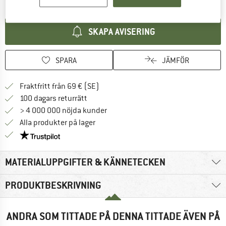
SKAPA AVISERING
SPARA
JÄMFÖR
Hitta fraktinformation här! Öppnas i e
Fraktfritt från 69 € (SE)
Gå till returpolicyn här Öppnas i en infor
100 dagars returrätt
> 4 000 000 nöjda kunder
Alla produkter på lager
Trust Pilot-garanti - hitta all information här!
MATERIALUPPGIFTER & KÄNNETECKEN
PRODUKTBESKRIVNING
ANDRA SOM TITTADE PÅ DENNA TITTADE ÄVEN PÅ