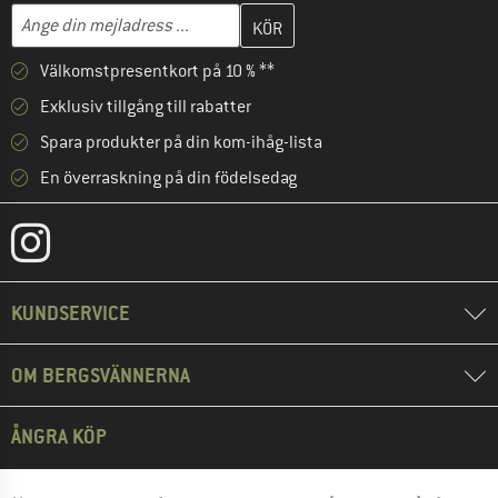
Skriv in din e-postadress här och skapa ditt kundkonto i nästa st
Mejladress
Välkomstpresentkort på 10 % **
Exklusiv tillgång till rabatter
Spara produkter på din kom-ihåg-lista
En överraskning på din födelsedag
KUNDSERVICE
OM BERGSVÄNNERNA
ÅNGRA KÖP