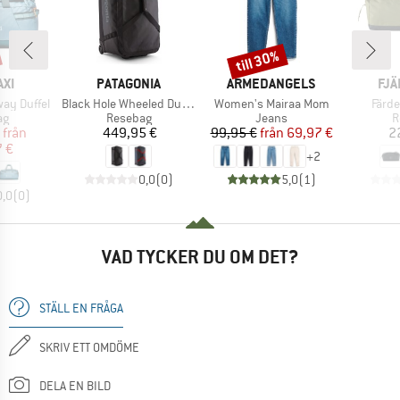
till 30%
Rabatt
ÄRKE
VARUMÄRKE
VARUMÄRKE
VA
XI
PATAGONIA
ARMEDANGELS
FJÄ
Produkter
Produkter
Prod
way Duffel
Black Hole Wheeled Duffel 100
Women's Mairaa Mom
Färde
tgrupp
Produktgrupp
Produktgrupp
P
ag
Resebag
Jeans
R
is
ducerat pris
Pris
Pris
Reducerat pris
från
449,95 €
99,95 €
från
69,97 €
2
7 €
+
2
0,0
(
0
)
5,0
(
1
)
0,0
(
0
)
VAD TYCKER DU OM DET?
STÄLL EN FRÅGA
SKRIV ETT OMDÖME
DELA EN BILD