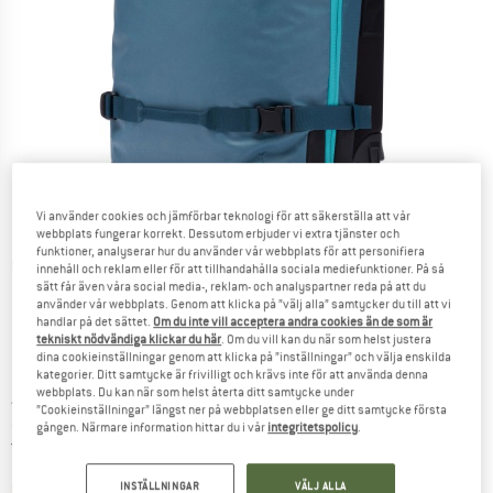
Vi använder cookies och jämförbar teknologi för att säkerställa att vår
webbplats fungerar korrekt. Dessutom erbjuder vi extra tjänster och
funktioner, analyserar hur du använder vår webbplats för att personifiera
Detaljbilder
innehåll och reklam eller för att tillhandahålla sociala mediefunktioner. På så
sätt får även våra social media-, reklam- och analyspartner reda på att du
använder vår webbplats. Genom att klicka på ”välj alla” samtycker du till att vi
handlar på det sättet.
Om du inte vill acceptera andra cookies än de som är
tekniskt nödvändiga klickar du här
. Om du vill kan du när som helst justera
dina cookieinställningar genom att klicka på ”inställningar” och välja enskilda
kategorier. Ditt samtycke är frivilligt och krävs inte för att använda denna
webbplats. Du kan när som helst återta ditt samtycke under
Pris:
479,95
€
inkl. moms
”Cookieinställningar” längst ner på webbplatsen eller ge ditt samtycke första
~
KR
5.261,93
gången. Närmare information hittar du i vår
integritetspolicy
.
Sverige. Information om fraktkostnader. Öppnas i 
Fraktfri
(SE)
Länken öppnas i en inforuta och i
Produkten är för tillfället tyvärr slutsåld
INSTÄLLNINGAR
VÄLJ ALLA