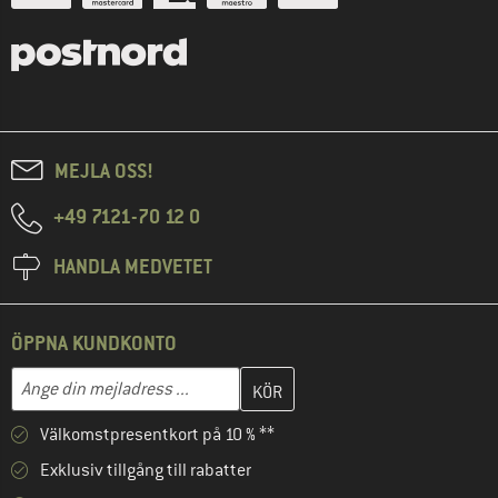
MEJLA OSS!
+49 7121-70 12 0
HANDLA MEDVETET
ÖPPNA KUNDKONTO
Skriv in din e-postadress här och skapa ditt kundkonto i nästa st
Mejladress
Välkomstpresentkort på 10 % **
Exklusiv tillgång till rabatter