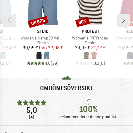
till 67%
til
30%
Rabatt
Rabatt
Raba
ÄRKE
VARUMÄRKE
VARUMÄRKE
VAR
UT
STOIC
PROTEST
HEB
Produkter
Produkter
Produkter
SO Shorts
Women's Hemp53 ValenSt. Shorts
Women's PRTFancier
Woman's MapleH
ktgrupp
Produktgrupp
Produktgrupp
s
Shorts
T-shirt
is
ducerat pris
Pris
Reducerat pris
Pris
Reducerat pris
n
77,97 €
99,95 €
från
32,98 €
34,95 €
24,47 €
79,95 €
0,0
(
0
)
4,8
(
29
)
0,0
(
0
)
OMDÖMESÖVERSIKT
100%
5,0
(4)
rekommenderar denna produkt