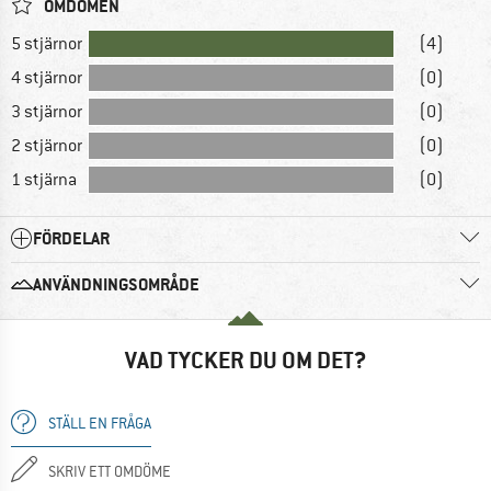
OMDÖMEN
5 stjärnor
(4)
4 stjärnor
(0)
3 stjärnor
(0)
2 stjärnor
(0)
1 stjärna
(0)
FÖRDELAR
ANVÄNDNINGSOMRÅDE
VAD TYCKER DU OM DET?
STÄLL EN FRÅGA
SKRIV ETT OMDÖME