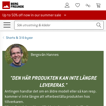
Till kundkontot
Till 
Till minneslistan.
Till produk
Up to 50% off now in our summer sale
Up to 50% off now in our summer sale »
Shorts & 3/4-byxor
Bergsvän Hannes
"DEN HÄR PRODUKTEN KAN INTE LÄNGRE
LEVERERAS."
Antingen handlar det om en äldre modell eller så kan resp.
kommer vi inte längre att efterbeställa produkten hos
tillverkaren.