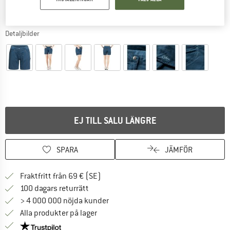
Detaljbilder
EJ TILL SALU LÄNGRE
SPARA
JÄMFÖR
Hitta fraktinformation här! Öppnas i e
Fraktfritt från 69 € (SE)
Gå till returpolicyn här Öppnas i en infor
100 dagars returrätt
> 4 000 000 nöjda kunder
Alla produkter på lager
Trust Pilot-garanti - hitta all information här!