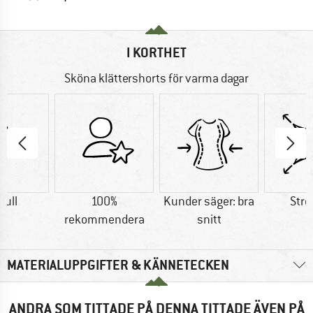
I KORTHET
Sköna klättershorts för varma dagar
ull
100%
Kunder säger: bra
Stre
rekommendera
snitt
MATERIALUPPGIFTER & KÄNNETECKEN
ANDRA SOM TITTADE PÅ DENNA TITTADE ÄVEN PÅ