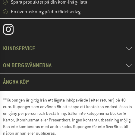
Spara produkter på din kom-ihåg-lista
En överraskning på din födelsedag
KUNDSERVICE
OM BERGSVÄNNERNA
ÅNGRA KÖP
**Kupongen är giltig från ett lägsta inköpsvärde (efter returer) på 40
euro. Kuponger som används för att skapa ett konto kan endast lösas in
en gång per person och beställning. Gäller inte kategorierna Böcker &
Kartor, Utomhusmat eller Presentkort. Ingen kontant utbetalning möjlig.
Kan inte kombineras med andra koder. Kupongen får inte överföras till
någon annan eller publiceras.