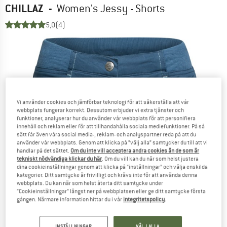
CHILLAZ
-
Women's Jessy - Shorts
5,0
(4)
Vi använder cookies och jämförbar teknologi för att säkerställa att vår
webbplats fungerar korrekt. Dessutom erbjuder vi extra tjänster och
funktioner, analyserar hur du använder vår webbplats för att personifiera
innehåll och reklam eller för att tillhandahålla sociala mediefunktioner. På så
sätt får även våra social media-, reklam- och analyspartner reda på att du
använder vår webbplats. Genom att klicka på ”välj alla” samtycker du till att vi
handlar på det sättet.
Om du inte vill acceptera andra cookies än de som är
tekniskt nödvändiga klickar du här
. Om du vill kan du när som helst justera
dina cookieinställningar genom att klicka på ”inställningar” och välja enskilda
kategorier. Ditt samtycke är frivilligt och krävs inte för att använda denna
webbplats. Du kan när som helst återta ditt samtycke under
”Cookieinställningar” längst ner på webbplatsen eller ge ditt samtycke första
gången. Närmare information hittar du i vår
integritetspolicy
.
INSTÄLLNINGAR
VÄLJ ALLA