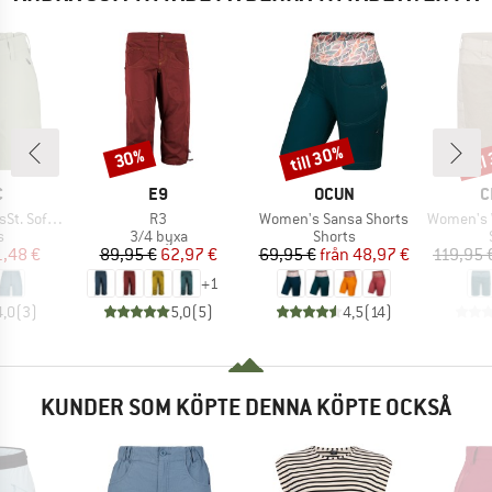
till 30%
til
30%
Rabatt
Rabatt
Raba
MÄRKE
VARUMÄRKE
VARUMÄRKE
V
C
E9
OCUN
C
Produkter
Produkter
Produkter
 Shorts Light
R3
Women's Sansa Shorts
Women's Wal
ktgrupp
Produktgrupp
Produktgrupp
s
3/4 byxa
Shorts
is
ducerat pris
Pris
Reducerat pris
Pris
Reducerat pris
1,48 €
89,95 €
62,97 €
69,95 €
från
48,97 €
119,95 
+
1
4,0
(
3
)
5,0
(
5
)
4,5
(
14
)
KUNDER SOM KÖPTE DENNA KÖPTE OCKSÅ