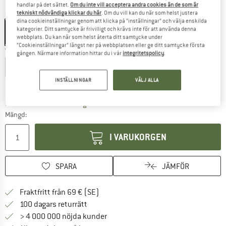
handlar på det sättet.
Om du inte vill acceptera andra cookies än de som är
Färg:
Silver Gray
tekniskt nödvändiga klickar du här
. Om du vill kan du när som helst justera
dina cookieinställningar genom att klicka på ”inställningar” och välja enskilda
kategorier. Ditt samtycke är frivilligt och krävs inte för att använda denna
webbplats. Du kan när som helst återta ditt samtycke under
”Cookieinställningar” längst ner på webbplatsen eller ge ditt samtycke första
Välj en storlek:
gången. Närmare information hittar du i vår
integritetspolicy
.
XS
S
M
L
XL
XXL
INSTÄLLNINGAR
VÄLJ ALLA
Storleksguide
Länken öppnas i en inforuta och innehåller 
Leveranstid: 4-5 arbetsdagar
Mängd:
I VARUKORGEN
SPARA
JÄMFÖR
Hitta fraktinformation här! Öppnas i e
Fraktfritt från 69 € (SE)
Gå till returpolicyn här Öppnas i en infor
100 dagars returrätt
> 4 000 000 nöjda kunder