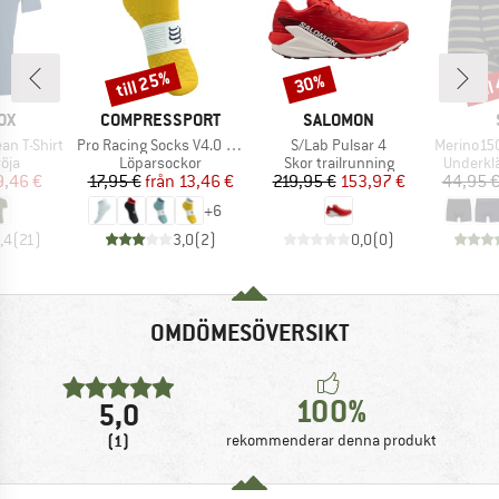
till 25%
til
30%
Rabatt
Rabatt
Raba
ÄRKE
VARUMÄRKE
VARUMÄRKE
OX
COMPRESSPORT
SALOMON
Produkter
Produkter
Produkte
ean T-Shirt
Pro Racing Socks V4.0 Run Low
S/Lab Pulsar 4
Merino150
grupp
Produktgrupp
Produktgrupp
Produkt
öja
Löparsockor
Skor trailrunning
Underkl
is
ducerat pris
Pris
Reducerat pris
Pris
Reducerat pris
9,46 €
17,95 €
från
13,46 €
219,95 €
153,97 €
44,95 
+
6
,4
(
21
)
3,0
(
2
)
0,0
(
0
)
OMDÖMESÖVERSIKT
100%
5,0
(1)
rekommenderar denna produkt