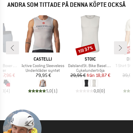
ANDRA SOM TITTADE PÅ DENNA KÖPTE OCKSÅ
till 37%
20
Rabatt
Raba
UMÄRKE
VARUMÄRKE
VARUMÄRKE
VA
X
CASTELLI
STOIC
DE
Produkter
Produkter
Produkter
ef Fly 3-Pack
Active Cooling Sleeveless
DalslandSt. Bike Baselayer
T-Shirt Stoc
grupp
Produktgrupp
Produktgrupp
äder
Underkläder syntet
Cykelundertröja
is
ducerat pris
Pris
Pris
Reducerat pris
47,96 €
79,95 €
29,95 €
från
18,87 €
39,9
5,0
(
4
)
5,0
(
1
)
0,0
(
0
)