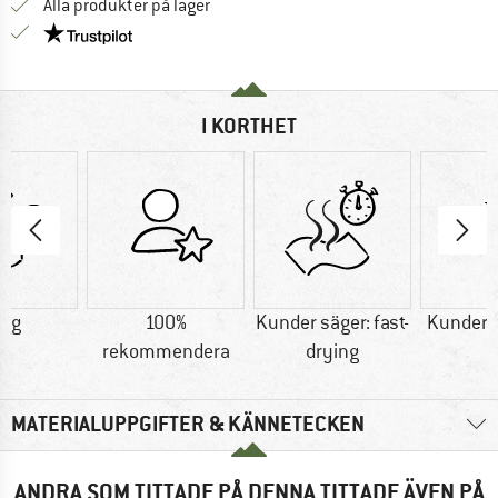
Alla produkter på lager
Trust Pilot-garanti - hitta all information här!
I KORTHET
8 g
100%
Kunder säger: fast-
Kunder s
rekommendera
drying
MATERIALUPPGIFTER & KÄNNETECKEN
ANDRA SOM TITTADE PÅ DENNA TITTADE ÄVEN PÅ