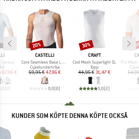
20%
30%
20
Rabatt
Rabatt
Raba
ÄRKE
VARUMÄRKE
VARUMÄRKE
V
LI
CASTELLI
CRAFT
C
Produkter
Produkter
Produkter
2 Jersey
Core Seamless Base Layer
Cool Mesh Superlight SL
Pro Mesh 2.
tgrupp
Produktgrupp
Produktgrupp
Prod
ikå
Cykelundertröja
Topp
Cyke
is
ducerat pris
Pris
Reducerat pris
Pris
Reducerat pris
n
87,96 €
59,95 €
47,96 €
44,95 €
31,47 €
54,95
0,0
(
0
)
0,0
(
0
)
5,0
(
2
)
KUNDER SOM KÖPTE DENNA KÖPTE OCKSÅ