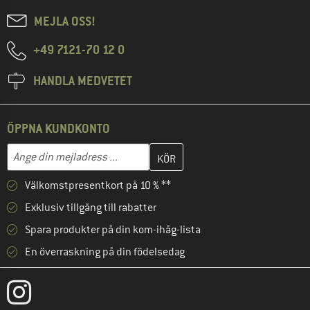
MEJLA OSS!
+49 7121-70 12 0
HANDLA MEDVETET
ÖPPNA KUNDKONTO
Skriv in din e-postadress här och skapa ditt kundkonto i nästa st
Mejladress
Välkomstpresentkort på 10 % **
Exklusiv tillgång till rabatter
Spara produkter på din kom-ihåg-lista
En överraskning på din födelsedag