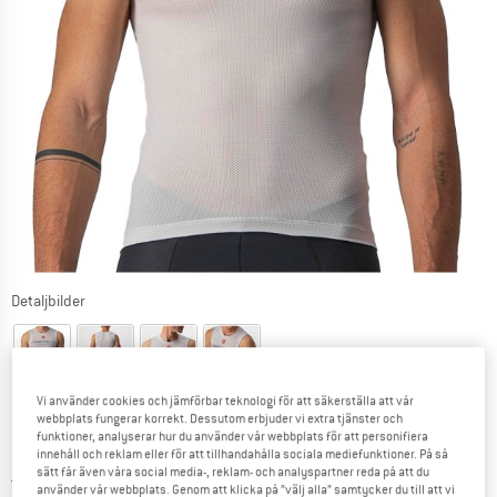
Detaljbilder
Vi använder cookies och jämförbar teknologi för att säkerställa att vår
webbplats fungerar korrekt. Dessutom erbjuder vi extra tjänster och
Pris:
79,95
€
inkl. moms
funktioner, analyserar hur du använder vår webbplats för att personifiera
innehåll och reklam eller för att tillhandahålla sociala mediefunktioner. På så
~
KR
875,09
sätt får även våra social media-, reklam- och analyspartner reda på att du
Sverige. Information om fraktkostnader. Öppnas i 
Fraktfri
(SE)
använder vår webbplats. Genom att klicka på ”välj alla” samtycker du till att vi