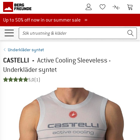
Till kundkontot
Till 
Till minneslistan.
Till produk
Up to 50% off now in our summer sale
Up to 50% off now in our summer sale »
Underkläder syntet
CASTELLI
-
Active Cooling Sleeveless -
Underkläder syntet
5,0
(1)