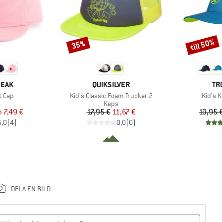
till 50%
35%
Rabatt
Rabatt
RKE
VARUMÄRKE
VA
PEAK
QUIKSILVER
TR
Produkter
Produk
t Cap
Kid's Classic Foam Trucker 2
Kid's 
uktgrupp
Produktgrupp
Keps
is
ducerat pris
Pris
Reducerat pris
n
7,49 €
17,95 €
11,67 €
19,95 
5,0
(
4
)
0,0
(
0
)
DELA EN BILD