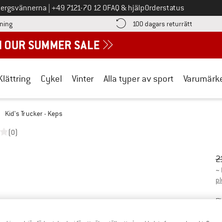
Ring oss på
bergsvännerna
|
+49 7121-70 12 0
FAQ & hjälp
Orderstatus
Hitta betalningsinformationen här! Öppnas i en inforuta
Gå till re
lning
100 dagars returrätt
Klättring
Cykel
Vinter
Alla typer av sport
Varumärk
Kid's Trucker - Keps
(0)
Ur
Pr
2
~
pl
Fä