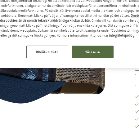
ookies och jämförbar teknologi för att säkerställa att vår webbplats fungerar korrekt. Dessu
r och funktioner, analyserar hur du använder vår webbplats för att personifiera innehåll och re
hålla sociala mediefunktioner. På så sätt får även våra social media-, reklam- och analyspartn
St
webbplats. Genom att klicka på ”välj alla” samtycker du till att vi handlar på det sättet.
Om du
dra cookies än de som är tekniskt nödvändiga klickar du här
. Om du vill kan du när som helst
ningar genom att klicka på ”inställningar” och välja enskilda kategorier. Ditt samtycke är friv
använda denna webbplats. Du kan när som helst återta ditt samtycke under ”Cookieinställninga
ller ge ditt samtycke första gången. Närmare information hittar du i vår
integritetspolicy
.
Le
M
INSTÄLLNINGAR
VÄLJ ALLA