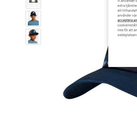
Vi använder c
extra tjänste
att tillhanda
använder vår 
acceptera an
cookieinställ
inte för att 
webbplatsen e