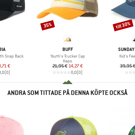
till 30%
35%
Rabatt
Rabatt
ÄRKE
VARUMÄRKE
VARUMÄ
BIA
BUFF
SUNDAY
Produkter
Produkt
uth Snap Back
Youth's Trucker Cap
Kid's Fe
uktgrupp
Produktgrupp
Keps
is
ducerat pris
Pris
Reducerat pris
8,71 €
21,95 €
14,27 €
39,95 
0,0
(
0
)
0,0
(
0
)
ANDRA SOM TITTADE PÅ DENNA KÖPTE OCKSÅ