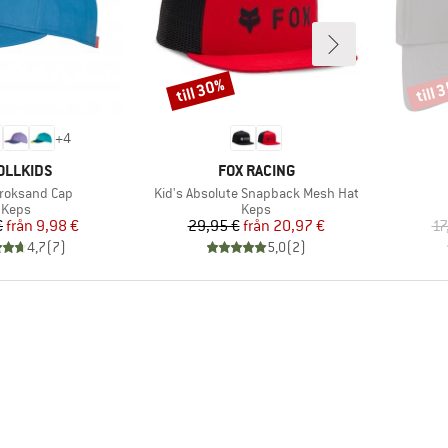
till 30%
till 
Rabatt
Rabat
+
4
RUMÄRKE
VARUMÄRKE
OLLKIDS
FOX RACING
ter
Produkter
Kroksand Cap
Kid's Absolute Snapback Mesh Hat
Produktgrupp
Produktgrupp
Keps
Keps
Pris
Reducerat pris
Pris
Reducerat pris
€
från
9,98 €
29,95 €
från
20,97 €
17
4,7
(
7
)
5,0
(
2
)