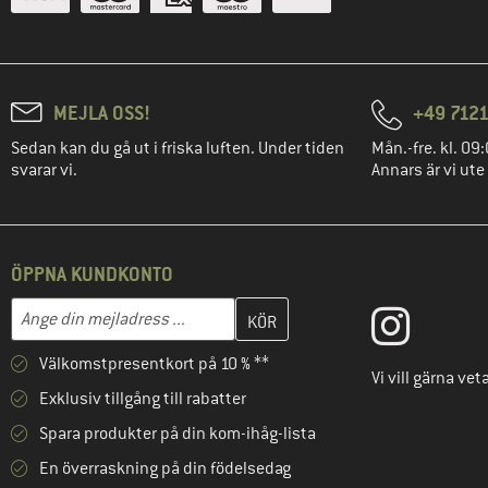
MEJLA OSS!
+49 7121
Sedan kan du gå ut i friska luften. Under tiden
Mån.-fre. kl. 09:
svarar vi.
Annars är vi ute
ÖPPNA KUNDKONTO
Skriv in din e-postadress här och skapa ditt kundkonto i nästa st
Mejladress
Välkomstpresentkort på 10 % **
Vi vill gärna ve
Exklusiv tillgång till rabatter
Spara produkter på din kom-ihåg-lista
En överraskning på din födelsedag