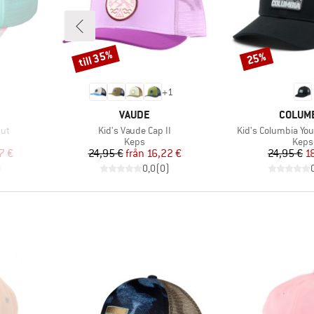
till 35%
25%
Rabatt
Rabatt
+
1
KE
VARUMÄRKE
VARUM
VAUDE
COLUM
Produkter
Produkter
nut
Kid's Vaude Cap II
Kid's Columbia Yo
upp
Produktgrupp
Prod
Keps
Keps
at pris
Pris
Reducerat pris
Pr
Re
7 €
24,95 €
från
16,22 €
24,95 €
1
)
0,0
(
0
)