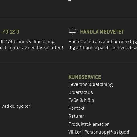
-70 12 0
HANDLA MEDVETET
00-17:00 finns vi här för dig.
Här hittar du användbara verktyg
 och njuter av den friska luften!
dig att handla på ett medvetet sä
KUNDSERVICE
Leverans & betalning
eg
Orderstatus
FAQs & hjälp
ta vad du tycker!
Kontakt
Returer
Produktreklamation
|
Villkor
Personuppgiftsskydd