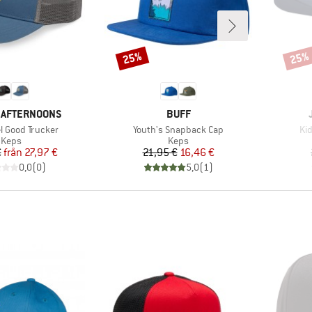
25%
25%
Rabatt
Rabat
RKE
VARUMÄRKE
 AFTERNOONS
BUFF
er
Produkter
Pr
el Good Trucker
Youth's Snapback Cap
Ki
Produktgrupp
Produktgrupp
Keps
Keps
Pris
Reducerat pris
Pris
Reducerat pris
€
från
27,97 €
21,95 €
16,46 €
0,0
(
0
)
5,0
(
1
)