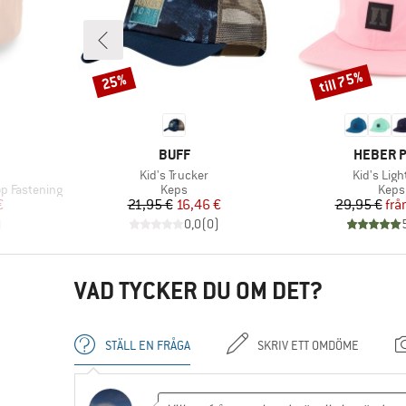
till 75%
25%
Rabatt
Rabatt
E
VARUMÄRKE
VARUMÄ
BUFF
HEBER 
Produkter
Produkter
Kid's Trucker
Kid's Ligh
Produktgrupp
Prod
p Fastening
Keps
Keps
at pris
Pris
Reducerat pris
Pr
Re
€
21,95 €
16,46 €
29,95 €
frå
)
0,0
(
0
)
VAD TYCKER DU OM DET?
STÄLL EN FRÅGA
SKRIV ETT OMDÖME