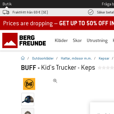
Till
Butik
Fråga 
Fraktfritt från 69 € (SE)
Säker beta
Up to 50% off now in our summer sale
Kläder
Skor
Utrustning
Hemsida
/
Outdoorkläder
/
Hattar, mössor m.m.
/
Kepsar
/
BUFF
-
Kid's Trucker - Keps