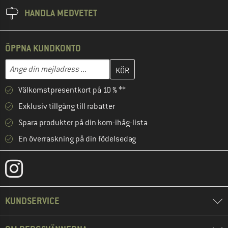
HANDLA MEDVETET
ÖPPNA KUNDKONTO
Skriv in din e-postadress här och skapa ditt kundkonto i nästa st
Mejladress
Välkomstpresentkort på 10 % **
Exklusiv tillgång till rabatter
Spara produkter på din kom-ihåg-lista
En överraskning på din födelsedag
KUNDSERVICE