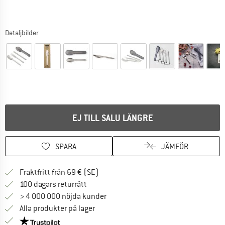
Detaljbilder
EJ TILL SALU LÄNGRE
SPARA
JÄMFÖR
Hitta fraktinformation här! Öppnas i e
Fraktfritt från 69 € (SE)
Gå till returpolicyn här Öppnas i en infor
100 dagars returrätt
> 4 000 000 nöjda kunder
Alla produkter på lager
Trust Pilot-garanti - hitta all information här!