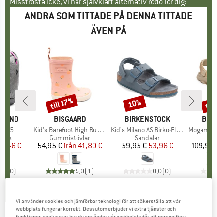
Misströsta icke, vi har självklart alternativ redo för dig:
ANDRA SOM TITTADE PÅ DENNA TITTADE
ÄVEN PÅ
til
till 17%
10%
Rabatt
Rabatt
Raba
KE
AMOND
VARUMÄRKE
BISGAARD
VARUMÄRKE
BIRKENSTOCK
VAR
BIR
ra 25
Produkter
Kid's Barefoot High Rubber
Produkter
Kid's Milano AS Birko-Flor Triples
Produkte
Mogami Terra T
rupp
säck
Produktgrupp
Gummistövlar
Produktgrupp
Sandaler
P
S
is
ducerat pris
97,46 €
54,95 €
från
Pris
Reducerat pris
41,80 €
59,95 €
Pris
Reducerat pris
53,96 €
109,95 
0,0
(
0
)
5,0
(
1
)
0,0
(
0
)
Vi använder cookies och jämförbar teknologi för att säkerställa att vår
webbplats fungerar korrekt. Dessutom erbjuder vi extra tjänster och
funktioner, analyserar hur du använder vår webbplats för att personifiera