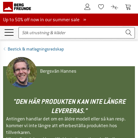
Till kundkontot
Till 
Till minneslistan.
Till produk
Up to 50% off now in our summer sale
Up to 50% off now in our summer sale »
Bestick & matlagningsredskap
Bergsvän Hannes
"DEN HÄR PRODUKTEN KAN INTE LÄNGRE
LEVERERAS."
Antingen handlar det om en äldre modell eller så kan resp.
kommer vi inte längre att efterbeställa produkten hos
tillverkaren.