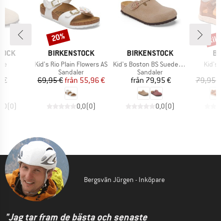
til
20%
Rabatt
Raba
KE
VARUMÄRKE
VARUMÄRKE
VA
TOCK
BIRKENSTOCK
BIRKENSTOCK
BI
ter
Produkter
Produkter
Produ
eve
Kid's Rio Plain Flowers AS
Kid's Boston BS Suede Leather
Kid's 
tgrupp
Produktgrupp
Produktgrupp
P
er
Sandaler
Sandaler
S
is
Pris
Reducerat pris
Pris
 €
69,95 €
från
55,96 €
från
79,95 €
79,95 
0,0
(
0
)
0,0
(
0
)
0,0
(
0
)
Bergsvän Jürgen - Inköpare
"Jag tar fram de bästa och senaste