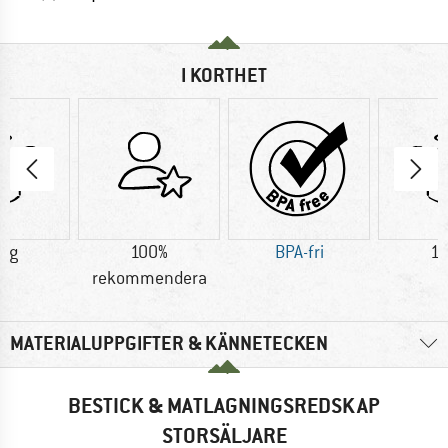
I KORTHET
7 g
100%
BPA-fri
12
rekommendera
MATERIALUPPGIFTER & KÄNNETECKEN
BESTICK & MATLAGNINGSREDSKAP
STORSÄLJARE