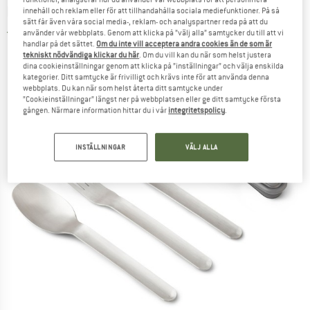
BLACK+BLUM
-
Cutlery Set - Bestick-set
innehåll och reklam eller för att tillhandahålla sociala mediefunktioner. På så
sätt får även våra social media-, reklam- och analyspartner reda på att du
använder vår webbplats. Genom att klicka på ”välj alla” samtycker du till att vi
4,0
(1)
handlar på det sättet.
Om du inte vill acceptera andra cookies än de som är
tekniskt nödvändiga klickar du här
. Om du vill kan du när som helst justera
dina cookieinställningar genom att klicka på ”inställningar” och välja enskilda
kategorier. Ditt samtycke är frivilligt och krävs inte för att använda denna
webbplats. Du kan när som helst återta ditt samtycke under
”Cookieinställningar” längst ner på webbplatsen eller ge ditt samtycke första
gången. Närmare information hittar du i vår
integritetspolicy
.
INSTÄLLNINGAR
VÄLJ ALLA