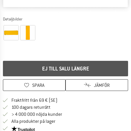
Detaljbilder
EJ TILL SALU LÄNGRE
SPARA
JÄMFÖR
Hitta fraktinformation här! Öppnas i e
Fraktfritt från 69 € (SE)
Gå till returpolicyn här Öppnas i en infor
100 dagars returrätt
> 4 000 000 nöjda kunder
Alla produkter på lager
Trust Pilot-garanti - hitta all information här!