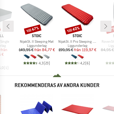
till 47%
till 40%
57
Rabatt
Rabatt
Raba
ÄRKE
VARUMÄRKE
VARUMÄRKE
LL
STOIC
STOIC
Produkter
Produkter
Produkt
Single
NijakSt. II Sleeping Mat
NijakSt. II Pro Sleeping Mat
RovenSt
grupp
Produktgrupp
Produktgrupp
Pro
rlag
Liggunderlag
Liggunderlag
Lig
is
ducerat pris
Pris
Reducerat pris
Pris
Reducerat pris
från
149,95 €
från
84,77 €
199,95 €
från
119,97 €
84,95 €
6 €
4,3
(
23
)
4,2
(
6
)
5,0
(
1
)
REKOMMENDERAS AV ANDRA KUNDER