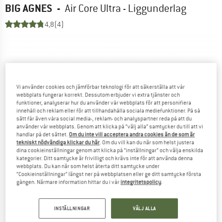
BIG AGNES
-
Air Core Ultra - Liggunderlag
4,8
(4)
Vi använder cookies och jämförbar teknologi för att säkerställa att vår
webbplats fungerar korrekt. Dessutom erbjuder vi extra tjänster och
funktioner, analyserar hur du använder vår webbplats för att personifiera
innehåll och reklam eller för att tillhandahålla sociala mediefunktioner. På så
sätt får även våra social media-, reklam- och analyspartner reda på att du
använder vår webbplats. Genom att klicka på ”välj alla” samtycker du till att vi
handlar på det sättet.
Om du inte vill acceptera andra cookies än de som är
tekniskt nödvändiga klickar du här
. Om du vill kan du när som helst justera
dina cookieinställningar genom att klicka på ”inställningar” och välja enskilda
kategorier. Ditt samtycke är frivilligt och krävs inte för att använda denna
webbplats. Du kan när som helst återta ditt samtycke under
”Cookieinställningar” längst ner på webbplatsen eller ge ditt samtycke första
gången. Närmare information hittar du i vår
integritetspolicy
.
INSTÄLLNINGAR
VÄLJ ALLA