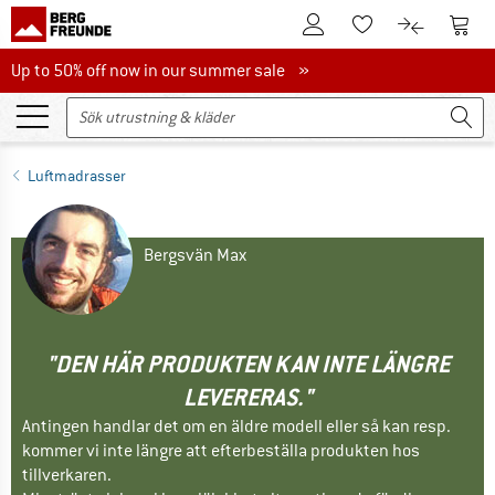
Till kundkontot
Till 
Till minneslistan.
Till produk
Up to 50% off now in our summer sale
Up to 50% off now in our summer sale »
Luftmadrasser
Bergsvän Max
"DEN HÄR PRODUKTEN KAN INTE LÄNGRE
LEVERERAS."
Antingen handlar det om en äldre modell eller så kan resp.
kommer vi inte längre att efterbeställa produkten hos
tillverkaren.