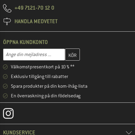
+49 7121-70 12 0
HANDLA MEDVETET
ÖPPNA KUNDKONTO
Skriv in din e-postadress här och skapa ditt kundkonto i nästa st
Mejladress
Välkomstpresentkort på 10 % **
Exklusiv tillgång till rabatter
Spara produkter på din kom-ihåg-lista
En överraskning på din födelsedag
KUNDSERVICE