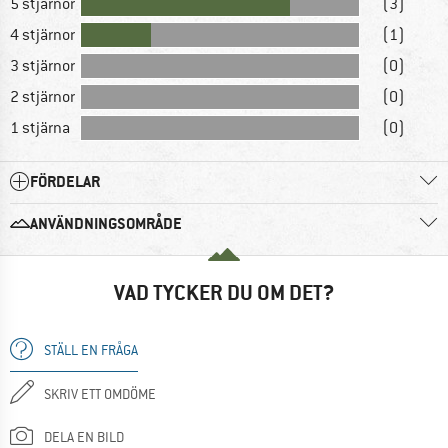
5 stjärnor
(3)
4 stjärnor
(1)
3 stjärnor
(0)
2 stjärnor
(0)
1 stjärna
(0)
FÖRDELAR
ANVÄNDNINGSOMRÅDE
VAD TYCKER DU OM DET?
STÄLL EN FRÅGA
SKRIV ETT OMDÖME
DELA EN BILD