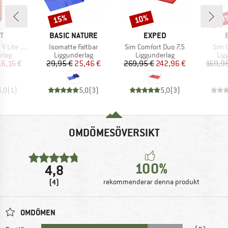
15%
10%
10
Rabatt
Rabatt
Raba
MÄRKE
VARUMÄRKE
VARUMÄRKE
T
BASIC NATURE
EXPED
Produkter
Produkter
Prod
 Lite ECO
Isomatte Faltbar
Sim Comfort Duo 7.5
Sim 
grupp
Produktgrupp
Produktgrupp
Pro
rlag
Liggunderlag
Liggunderlag
Lig
is
ducerat pris
Pris
Reducerat pris
Pris
Reducerat pris
16,16 €
29,95 €
25,46 €
269,95 €
242,96 €
169,95
5,0
(
1
)
5,0
(
3
)
5,0
(
3
)
OMDÖMESÖVERSIKT
100%
4,8
(4)
rekommenderar denna produkt
OMDÖMEN