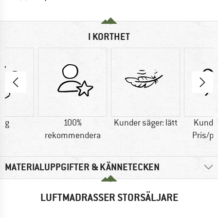
I KORTHET
0 g
100%
Kunder säger: lätt
Kunder
rekommendera
Pris/p
MATERIALUPPGIFTER & KÄNNETECKEN
LUFTMADRASSER STORSÄLJARE