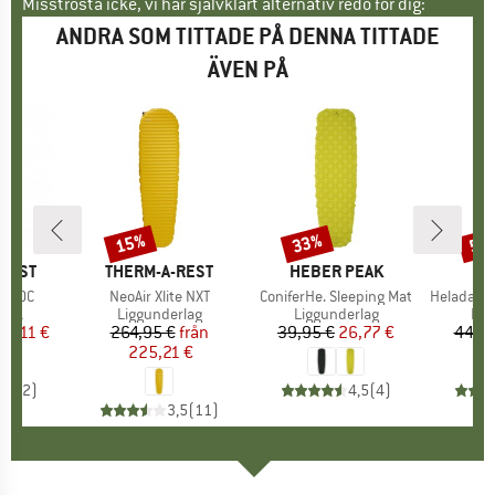
Misströsta icke, vi har självklart alternativ redo för dig:
ANDRA SOM TITTADE PÅ DENNA TITTADE
ÄVEN PÅ
15%
33%
50
Rabatt
Rabatt
Raba
KE
-REST
VARUMÄRKE
THERM-A-REST
VARUMÄRKE
HEBER PEAK
2F/0C
Produkter
NeoAir Xlite NXT
Produkter
ConiferHe. Sleeping Mat
Produkte
HeladagenSt
grupp
äck
Produktgrupp
Liggunderlag
Produktgrupp
Liggunderlag
Pro
Lig
is
ducerat pris
53,11 €
264,95 €
Pris
Reducerat pris
från
39,95 €
Pris
Reducerat pris
26,77 €
44,95
225,21 €
5,0
(
2
)
4,5
(
4
)
3,5
(
11
)