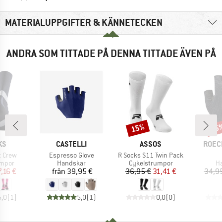
MATERIALUPPGIFTER & KÄNNETECKEN
ANDRA SOM TITTADE PÅ DENNA TITTADE ÄVEN PÅ
15%
25
Rabatt
Raba
ÄRKE
VARUMÄRKE
VARUMÄRKE
VARU
KS
CASTELLI
ASSOS
ROEC
Produkter
Produkter
t Crew
Espresso Glove
R Socks S11 Twin Pack
rupp
Produktgrupp
Produktgrupp
Pr
umpor
Handskar
Cykelstrumpor
H
is
ducerat pris
Pris
Pris
Reducerat pris
7,16 €
från
39,95 €
36,95 €
31,41 €
34,9
5,0
(
1
)
5,0
(
1
)
0,0
(
0
)