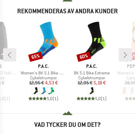
REKOMMENDERAS AV ANDRA KUNDER
65%
60%
15
Rabatt
Rabatt
Raba
MÄRKE
VARUMÄRKE
VARUMÄRKE
VAR
S
P.A.C.
P.A.C.
PEP
Produkter
Produkter
Produkter
Shorts S11
Women's BK 5.1 Bike Extreme
BK 5.1 Bike Extreme
Women's Sign
tgrupp
Produktgrupp
Produktgrupp
Prod
yxa
Cykelstrumpor
Cykelstrumpor
Cyke
is
Pris
Reducerat pris
Pris
Reducerat pris
5 €
12,95 €
4,53 €
12,95 €
5,18 €
24,9
5,0
(
1
)
5,0
(
1
)
5,0
(
1
)
VAD TYCKER DU OM DET?