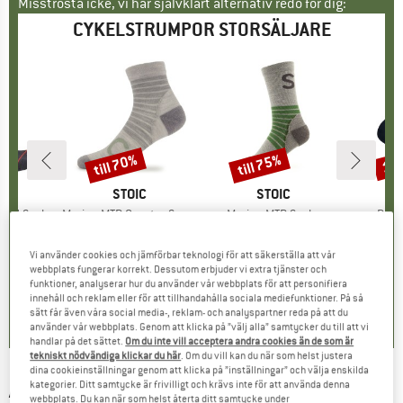
Misströsta icke, vi har självklart alternativ redo för dig:
CYKELSTRUMPOR STORSÄLJARE
till 70%
till 75%
15
Rabatt
Rabatt
Raba
ÄRKE
LI
VARUMÄRKE
STOIC
VARUMÄRKE
STOIC
a 7 Sock
Produkter
Merino MTB Quarter Socks
Produkter
Merino MTB Socks
Prod
Pro 
rupp
umpor
Produktgrupp
Cykelstrumpor
Produktgrupp
Cykelstrumpor
Prod
Cyke
is
ducerat pris
,76 €
17,95 €
från
Pris
Reducerat pris
5,99 €
22,95 €
från
Pris
Reducerat pris
5,99 €
24,9
Vi använder cookies och jämförbar teknologi för att säkerställa att vår
+
1
+
2
webbplats fungerar korrekt. Dessutom erbjuder vi extra tjänster och
funktioner, analyserar hur du använder vår webbplats för att personifiera
0,0
(
0
)
4,7
(
80
)
4,7
(
63
)
innehåll och reklam eller för att tillhandahålla sociala mediefunktioner. På så
sätt får även våra social media-, reklam- och analyspartner reda på att du
använder vår webbplats. Genom att klicka på ”välj alla” samtycker du till att vi
handlar på det sättet.
Om du inte vill acceptera andra cookies än de som är
tekniskt nödvändiga klickar du här
. Om du vill kan du när som helst justera
dina cookieinställningar genom att klicka på ”inställningar” och välja enskilda
kategorier. Ditt samtycke är frivilligt och krävs inte för att använda denna
ASSOS
-
R Socks S9 - Twin Pack -
webbplats. Du kan när som helst återta ditt samtycke under