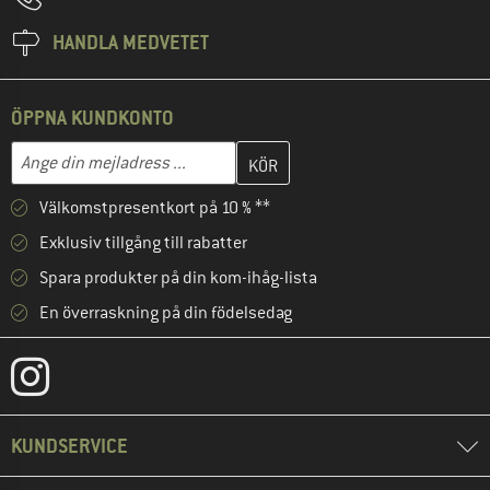
HANDLA MEDVETET
ÖPPNA KUNDKONTO
Skriv in din e-postadress här och skapa ditt kundkonto i nästa st
Mejladress
Välkomstpresentkort på 10 % **
Exklusiv tillgång till rabatter
Spara produkter på din kom-ihåg-lista
En överraskning på din födelsedag
KUNDSERVICE