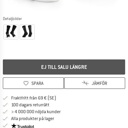
Detaljbilder
EJ TILL SALU LÄNGRE
SPARA
JÄMFÖR
Hitta fraktinformation här! Öppnas i e
Fraktfritt från 69 € (SE)
Gå till returpolicyn här Öppnas i en infor
100 dagars returrätt
> 4 000 000 nöjda kunder
Alla produkter på lager
Trust Pilot-garanti - hitta all information här!