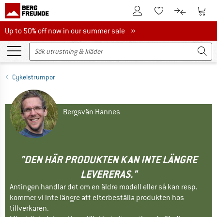
Till kundkontot
Till 
Till minneslistan.
Till produk
Up to 50% off now in our summer sale
Up to 50% off now in our summer sale »
Cykelstrumpor
Bergsvän Hannes
"DEN HÄR PRODUKTEN KAN INTE LÄNGRE
LEVERERAS."
Antingen handlar det om en äldre modell eller så kan resp.
kommer vi inte längre att efterbeställa produkten hos
tillverkaren.