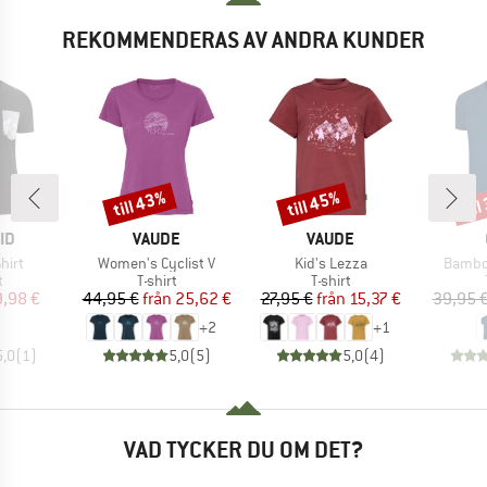
REKOMMENDERAS AV ANDRA KUNDER
till 43%
till 45%
til
Rabatt
Rabatt
Raba
ÄRKE
VARUMÄRKE
VARUMÄRKE
ID
VAUDE
VAUDE
r
Produkter
Produkter
Produk
hirt
Women's Cyclist V
Kid's Lezza
Bambo
ktgrupp
Produktgrupp
Produktgrupp
t
T-shirt
T-shirt
is
ducerat pris
Pris
Reducerat pris
Pris
Reducerat pris
9,98 €
44,95 €
från
25,62 €
27,95 €
från
15,37 €
39,95 
+
2
+
1
5,0
(
1
)
5,0
(
5
)
5,0
(
4
)
VAD TYCKER DU OM DET?