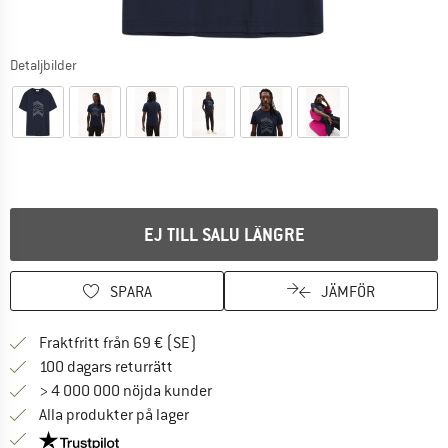
Detaljbilder
EJ TILL SALU LÄNGRE
SPARA
JÄMFÖR
Hitta fraktinformation här! Öppnas i e
Fraktfritt från 69 € (SE)
Gå till returpolicyn här Öppnas i en infor
100 dagars returrätt
> 4 000 000 nöjda kunder
Alla produkter på lager
Trust Pilot-garanti - hitta all information här!