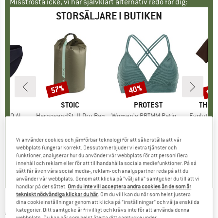
Misströsta icke, vi har självklart alternativ redo för dig:
STORSÄLJARE I BUTIKEN
til
57%
40%
Rabatt
Rabatt
Raba
UMÄRKE
C
VARUMÄRKE
STOIC
VARUMÄRKE
PROTEST
VARU
THE 
enSt. Brief
Produkter
HarnosandSt. II Dry Bag
Produkter
Women's PRTMM Patio Triangle
Produkte
Evolution Simpl
p
erinoull
Produktgrupp
Packsäck
Produktgrupp
Bikinitopp
is
ducerat pris
24,47 €
9,95 €
från
Pris
Reducerat pris
4,28 €
39,95 €
Pris
Reducerat pris
23,97 €
26,95 
Vi använder cookies och jämförbar teknologi för att säkerställa att vår
+
3
webbplats fungerar korrekt. Dessutom erbjuder vi extra tjänster och
funktioner, analyserar hur du använder vår webbplats för att personifiera
,8
(
44
)
5,0
(
2
)
4,9
(
23
)
innehåll och reklam eller för att tillhandahålla sociala mediefunktioner. På så
sätt får även våra social media-, reklam- och analyspartner reda på att du
använder vår webbplats. Genom att klicka på ”välj alla” samtycker du till att vi
handlar på det sättet.
Om du inte vill acceptera andra cookies än de som är
tekniskt nödvändiga klickar du här
. Om du vill kan du när som helst justera
dina cookieinställningar genom att klicka på ”inställningar” och välja enskilda
ARMEDANGELS
-
Jaames Mountain Icon - T-
kategorier. Ditt samtycke är frivilligt och krävs inte för att använda denna
webbplats. Du kan när som helst återta ditt samtycke under