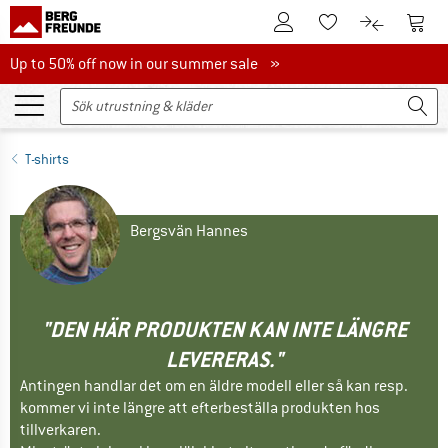
Till kundkontot
Till 
Till minneslistan.
Till produk
Up to 50% off now in our summer sale
Up to 50% off now in our summer sale »
T-shirts
Bergsvän Hannes
"DEN HÄR PRODUKTEN KAN INTE LÄNGRE
LEVERERAS."
Antingen handlar det om en äldre modell eller så kan resp.
kommer vi inte längre att efterbeställa produkten hos
tillverkaren.