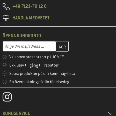
+49 7121-70 12 0
HANDLA MEDVETET
ÖPPNA KUNDKONTO
Skriv in din e-postadress här och skapa ditt kundkonto i nästa st
Mejladress
Välkomstpresentkort på 10 % **
Exklusiv tillgång till rabatter
Spara produkter på din kom-ihåg-lista
En överraskning på din födelsedag
KUNDSERVICE