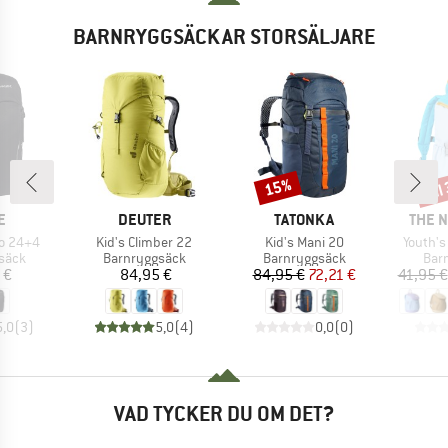
BARNRYGGSÄCKAR STORSÄLJARE
til
15%
Rabatt
Raba
MÄRKE
VARUMÄRKE
VARUMÄRKE
VARU
E
DEUTER
TATONKA
THE 
Produkter
Produkter
Produk
go 24+4
Kid's Climber 22
Kid's Mani 20
Youth's
rupp
Produktgrupp
Produktgrupp
Pro
säck
Barnryggsäck
Barnryggsäck
Bar
is
Pris
Pris
Reducerat pris
 €
84,95 €
84,95 €
72,21 €
41,95 €
5,0
(
3
)
5,0
(
4
)
0,0
(
0
)
VAD TYCKER DU OM DET?