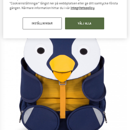
”Cookieinställningar” längst ner på webbplatsen eller ge ditt samtycke första
Barnryggsäck
gången. Närmare information hittar du i vår
integritetspolicy
.
(0)
INSTÄLLNINGAR
VÄLJ ALLA