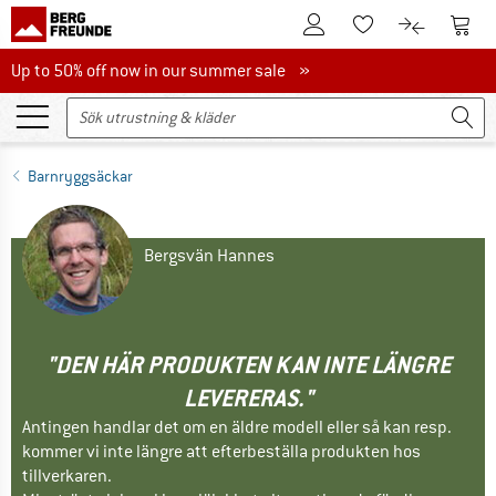
Till kundkontot
Till 
Till minneslistan.
Till produk
Up to 50% off now in our summer sale
Up to 50% off now in our summer sale »
Barnryggsäckar
Bergsvän Hannes
"DEN HÄR PRODUKTEN KAN INTE LÄNGRE
LEVERERAS."
Antingen handlar det om en äldre modell eller så kan resp.
kommer vi inte längre att efterbeställa produkten hos
tillverkaren.