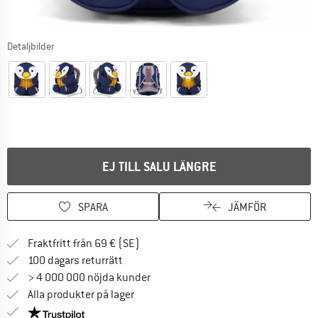
Detaljbilder
EJ TILL SALU LÄNGRE
SPARA
JÄMFÖR
Hitta fraktinformation här! Öppnas i e
Fraktfritt från 69 € (SE)
Gå till returpolicyn här Öppnas i en infor
100 dagars returrätt
> 4 000 000 nöjda kunder
Alla produkter på lager
Trust Pilot-garanti - hitta all information här!