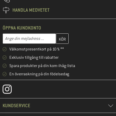
HANDLA MEDVETET
ÖPPNA KUNDKONTO
Skriv in din e-postadress här och skapa ditt kundkonto i nästa st
Mejladress
Välkomstpresentkort på 10 % **
Exklusiv tillgång till rabatter
Spara produkter på din kom-ihåg-lista
En överraskning på din födelsedag
KUNDSERVICE