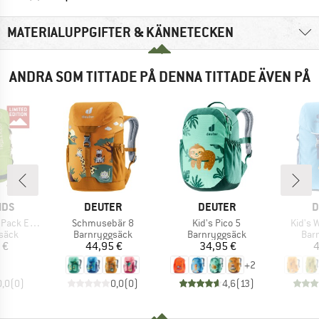
MATERIALUPPGIFTER & KÄNNETECKEN
ANDRA SOM TITTADE PÅ DENNA TITTADE ÄVEN PÅ
RKE
VARUMÄRKE
VARUMÄRKE
V
IDS
DEUTER
DEUTER
D
Produkter
Produkter
Produk
 Exclusive
Schmusebär 8
Kid's Pico 5
Kid's 
rupp
Produktgrupp
Produktgrupp
Pro
säck
Barnryggsäck
Barnryggsäck
Bar
is
Pris
Pris
 €
44,95 €
34,95 €
4
+
2
0,0
(
0
)
0,0
(
0
)
4,6
(
13
)