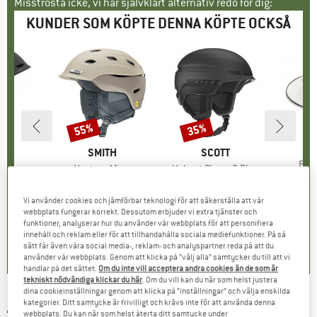
Misströsta icke, vi har självklart alternativ redo för dig:
KUNDER SOM KÖPTE DENNA KÖPTE OCKSÅ
55%
35%
Rabatt
Rabatt
VA
PE
ÄRKE
ON
VARUMÄRKE
SMITH
VARUMÄRKE
SCOTT
Pro
Enam
ukter
Produkter
Vantage Mips
Produkter
Helmet Chase 2 Plus
frå
tgrupp
älm
Produktgrupp
Skidhjälm
Produktgrupp
Skidhjälm
is
ducerat pris
8,96 €
259,95 €
Pris
Reducerat pris
116,98 €
169,95 €
Pris
Reducerat pris
110,47 €
Vi använder cookies och jämförbar teknologi för att säkerställa att vår
webbplats fungerar korrekt. Dessutom erbjuder vi extra tjänster och
funktioner, analyserar hur du använder vår webbplats för att personifiera
0,0
(
0
)
4,0
(
6
)
0,0
(
0
)
innehåll och reklam eller för att tillhandahålla sociala mediefunktioner. På så
sätt får även våra social media-, reklam- och analyspartner reda på att du
använder vår webbplats. Genom att klicka på ”välj alla” samtycker du till att vi
handlar på det sättet.
Om du inte vill acceptera andra cookies än de som är
tekniskt nödvändiga klickar du här
. Om du vill kan du när som helst justera
dina cookieinställningar genom att klicka på ”inställningar” och välja enskilda
kategorier. Ditt samtycke är frivilligt och krävs inte för att använda denna
AFFENZAHN
-
Large Friend Penguin -
webbplats. Du kan när som helst återta ditt samtycke under