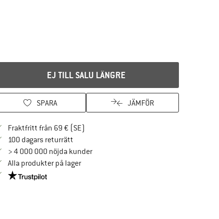
EJ TILL SALU LÄNGRE
SPARA
JÄMFÖR
Hitta fraktinformation här! Öppnas i en i
Fraktfritt från 69 € (SE)
Gå till returpolicyn här Öppnas i en inforuta
100 dagars returrätt
> 4 000 000 nöjda kunder
Alla produkter på lager
Trust Pilot-garanti - hitta all information här!