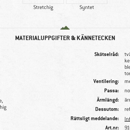
Stretchig
Syntet
MATERIALUPPGIFTER & KÄNNETECKEN
Skötselråd:
tv
ke
bl
to
Ventilering:
me
Passa:
no
Ärmlängd:
är
e,
hig
Dessutom:
re
Rättsligt meddelande:
In
Art.nr:
91