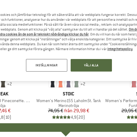
ookies och jämförbar teknologi för att säkerställa att vår webbplats fungerar korrekt. Dessu
r och funktioner, analyserar hur du använder vår webbplats för att personifiera innehåll och re
hålla sociala mediefunktioner. På så sätt får även våra social media-, reklam- och analyspartn
webbplats. Genom att klicka på ”välj alla” samtycker du till att vi handlar på det sättet.
Om du
dra cookies än de som är tekniskt nödvändiga klickar du här
. Om du vill kan du när som helst
ningar genom att klicka på ”inställningar” och välja enskilda kategorier. Ditt samtycke är friv
använda denna webbplats. Du kan när som helst återta ditt samtycke under ”Cookieinställninga
ller ge ditt samtycke första gången. Närmare information hittar du i vår
integritetspolicy
.
INSTÄLLNINGAR
VÄLJ ALLA
till 60%
till 62%
Rabatt
Rabatt
+
2
+
2
RKE
PEAK
VARUMÄRKE
STOIC
oneHe. Loose Tank
Produkter
Women's Merino155 LaholmSt. Tank
Produkter
Women's Performance
grupp
öja
Produktgrupp
Merinotröja
Pro
Funk
is
ducerat pris
7,46 €
74,95 €
från
Pris
Reducerat pris
29,98 €
29,95 
,8
(
10
)
4,9
(
20
)