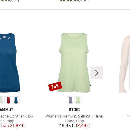
75%
Rabatt
ARUMÄRKE
VARUMÄRKE
AMMUT
STOIC
Produkter
P
one Light Tank Top
Women's Hemp15 SälkaSt. II Tank
W
oduktgrupp
Produktgrupp
nne, topp
Linne, topp
Pris
Reducerat pris
Pris
Reducerat pris
€
från
21,97 €
49,95 €
12,49 €