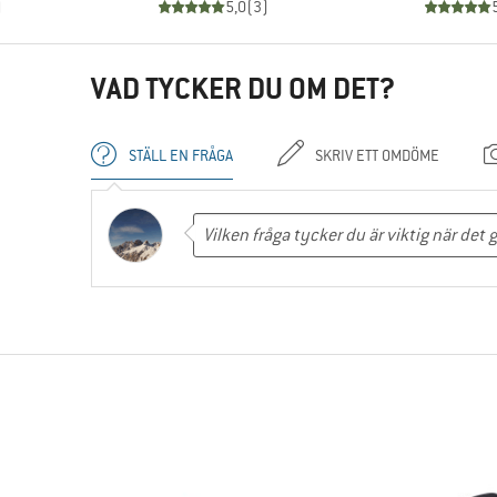
)
5,0
(
3
)
VAD TYCKER DU OM DET?
STÄLL EN FRÅGA
SKRIV ETT OMDÖME