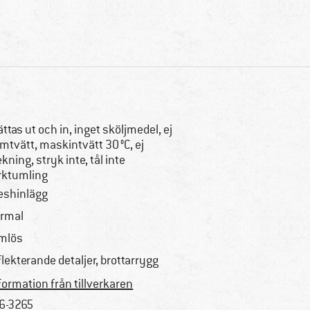
ättas ut och in, inget sköljmedel, ej
mtvätt, maskintvätt 30 °C, ej
ekning, stryk inte, tål inte
rktumling
shinlägg
rmal
mlös
flekterande detaljer, brottarrygg
formation från tillverkaren
6-3265