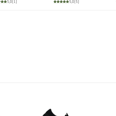
5,0
(
1
)
5,0
(
5
)