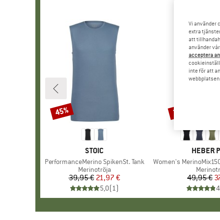
Vi använder c
extra tjänste
att tillhanda
använder vår 
acceptera an
cookieinställ
inte för att 
webbplatsen e
45%
25%
Rabatt
Rabatt
VARUMÄRKE
STOIC
VARUMÄ
HEBER 
Produkter
PerformanceMerino SpikenSt. Tank
Produkter
Women's MerinoMix150 Pinec
Produktgrupp
Merinotröja
Produkt
Merinotr
39,95 €
Pris
Reducerat pris
21,97 €
49,95 €
Pr
Re
3
5,0
(
1
)
4