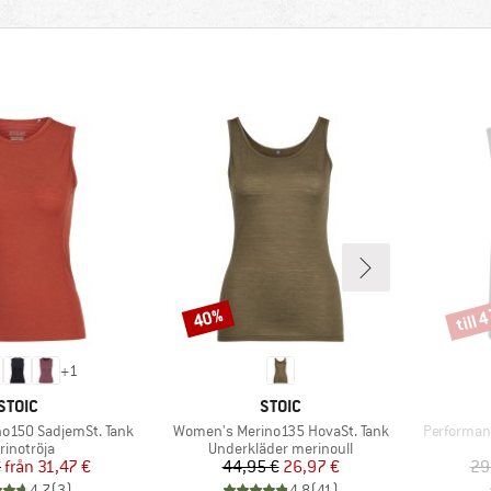
till 
40%
Rabatt
Rabat
+
1
VARUMÄRKE
VARUMÄRKE
STOIC
STOIC
Produkter
Produkter
o150 SadjemSt. Tank
Women's Merino135 HovaSt. Tank
Performan
oduktgrupp
Produktgrupp
rinotröja
Underkläder merinoull
Pris
Reducerat pris
Pris
Reducerat pris
€
från
31,47 €
44,95 €
26,97 €
29
4,7
(
3
)
4,8
(
41
)