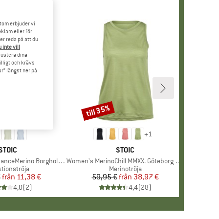
tom erbjuder vi
klam eller för
er reda på att du
 inte vill
 justera dina
illigt och krävs
r” längst ner på
till 35%
Rabatt
+
1
VARUMÄRKE
STOIC
VARUMÄRKE
STOIC
Merino BorgholmSt. Tank
Produkter
Women's MerinoChill MMXX. Göteborg Tank
duktgrupp
tionströja
Produktgrupp
Merinotröja
€
från
Pris
Reducerat pris
11,38 €
59,95 €
från
Pris
Reducerat pris
38,97 €
4,0
(
2
)
4,4
(
28
)