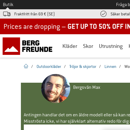
Till
Butik
Fråga 
Fraktfritt från 69 € (SE)
Säker beta
Up to 50% off now in our summer sale
Kläder
Skor
Utrustning
Hemsida
/
Outdoorkläder
/
Tröjor & skjortor
/
Linnen
/
Wom
Bergsvän Max
Antingen handlar det om en äldre modell eller så kan re
Misströsta icke, vi har självklart alternativ redo för dig: