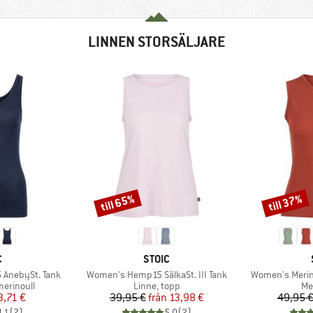
LINNEN STORSÄLJARE
till 65%
till 37%
Rabatt
Rabatt
MÄRKE
VARUMÄRKE
C
STOIC
Produkter
Produkter
 AnebySt. Tank
Women's Hemp15 SälkaSt. III Tank
Women's Merin
p
Produktgrupp
Pr
erinoull
Linne, topp
Me
is
ducerat pris
Pris
Reducerat pris
3,71 €
39,95 €
från
13,98 €
49,95 
4,1
(
7
)
5,0
(
2
)