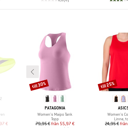
till 30%
till 25%
Rabatt
Rabatt
2
E
VARUMÄRKE
VARU
PATAGONIA
ASIC
Produkter
Produkter
ven
Women's Maipo Tank
Women's Co
p
Produktgrupp
Produkt
Topp
Linne, t
at pris
Pris
Reducerat pris
Pr
Re
97 €
79,95 €
från
55,97 €
24,95 €
från