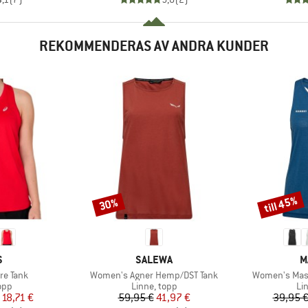
REKOMMENDERAS AV ANDRA KUNDER
till 45%
30%
Rabatt
Rabatt
MÄRKE
VARUMÄRKE
V
S
SALEWA
M
Produkter
Produkter
re Tank
Women's Agner Hemp/DST Tank
Women's Mass
grupp
Produktgrupp
Pr
opp
Linne, topp
Li
is
ducerat pris
Pris
Reducerat pris
18,71 €
59,95 €
41,97 €
39,95 