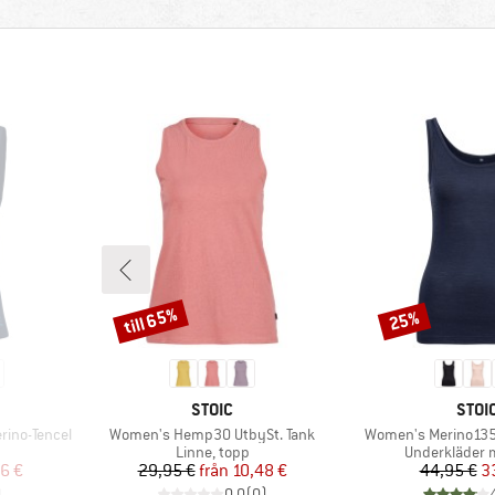
till 65%
25%
Rabatt
Rabatt
E
VARUMÄRKE
VARU
STOIC
STOI
Produkter
Produkter
rino-Tencel
Women's Hemp30 UtbySt. Tank
Women's Merino135
p
Produktgrupp
Produktgrup
Linne, topp
Underkläder m
at pris
Pris
Reducerat pris
Pr
Re
6 €
29,95 €
från
10,48 €
44,95 €
3
)
0,0
(
0
)