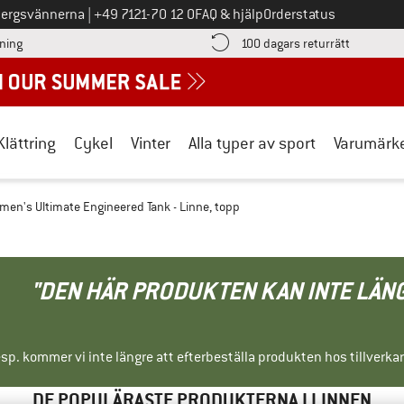
Ring oss på
bergsvännerna
|
+49 7121-70 12 0
FAQ & hjälp
Orderstatus
Hitta betalningsinformationen här! Öppnas i en inforuta
Gå till re
lning
100 dagars returrätt
Klättring
Cykel
Vinter
Alla typer av sport
Varumärk
en's Ultimate Engineered Tank - Linne, topp
"DEN HÄR PRODUKTEN KAN INTE LÄN
sp. kommer vi inte längre att efterbeställa produkten hos tillverka
DE POPULÄRASTE PRODUKTERNA I LINNEN